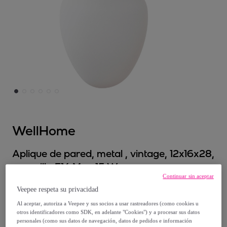
WellHome
Aplique de pared, metal , vintage, 12x16x28,
casquillo E14 Max 15 W
Continuar sin aceptar
Modelo:
Aplique de pared, metal , vintage,
Veepee respeta su privacidad
12x16x28, casquillo E14 Max 15 W
Al aceptar, autoriza a Veepee y sus socios a usar rastreadores (como cookies u
otros identificadores como SDK, en adelante "Cookies") y a procesar sus datos
39
,
€
90
personales (como sus datos de navegación, datos de pedidos e información