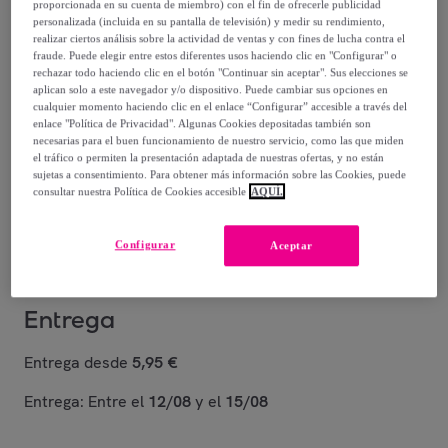
proporcionada en su cuenta de miembro) con el fin de ofrecerle publicidad
personalizada (incluida en su pantalla de televisión) y medir su rendimiento,
77
,
€
99
realizar ciertos análisis sobre la actividad de ventas y con fines de lucha contra el
-
48
%
fraude. Puede elegir entre estos diferentes usos haciendo clic en "Configurar" o
rechazar todo haciendo clic en el botón "Continuar sin aceptar". Sus elecciones se
aplican solo a este navegador y/o dispositivo. Puede cambiar sus opciones en
cualquier momento haciendo clic en el enlace “Configurar” accesible a través del
Posible recogida de tu antiguo producto
ver condiciones
,
enlace "Política de Privacidad". Algunas Cookies depositadas también son
necesarias para el buen funcionamiento de nuestro servicio, como las que miden
el tráfico o permiten la presentación adaptada de nuestras ofertas, y no están
Vendido por
Diempi
sujetas a consentimiento. Para obtener más información sobre las Cookies, puede
consultar nuestra Política de Cookies accesible
AQUÍ.
Están agotándose
Configurar
Aceptar
Entrega
Entrega desde
5,95 €
Entrega: Entre el
12/08
y el
15/08