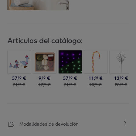
Artículos del catálogo:
37
,
€
9
,
€
37
,
€
11
,
€
12
,
€
90
90
90
90
90
71
,
€
17
,
€
71
,
€
20
,
€
23
,
€
99
99
99
99
99
Modalidades de devolución