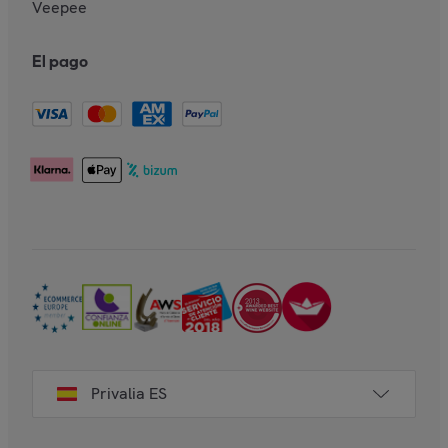
Veepee
El pago
Privalia ES