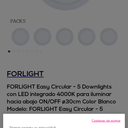
FORLIGHT
FORLIGHT Easy Circular - 5 Downlights
con LED integrado 4000K para iluminar
hacia abajo ON/OFF ø30cm Color Blanco
Modelo:
FORLIGHT Easy Circular - 5
Downlights con LED integrado 4000K para
Continuar sin aceptar
iluminar hacia abajo ON/OFF ø30cm Color
Veepee respeta su privacidad