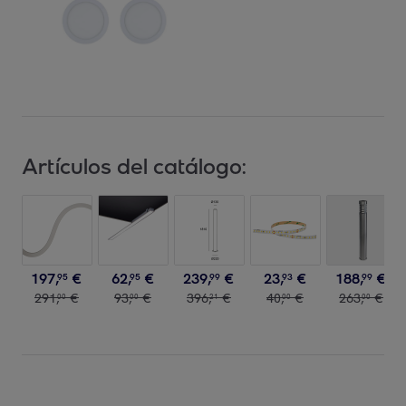
Artículos del catálogo:
197
,
€
62
,
€
239
,
€
23
,
€
188
,
€
95
95
99
93
99
291
,
€
93
,
€
396
,
€
40
,
€
263
,
€
00
00
21
00
00