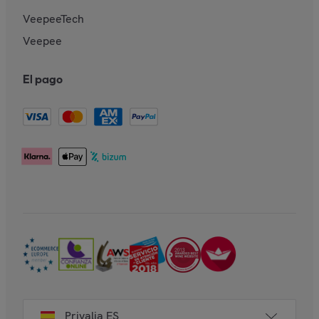
VeepeeTech
Veepee
El pago
Privalia ES