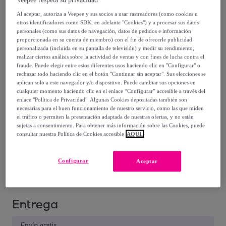
Blanco
Al aceptar, autoriza a Veepee y sus socios a usar rastreadores (como cookies u
otros identificadores como SDK, en adelante "Cookies") y a procesar sus datos
87
,
€
95
personales (como sus datos de navegación, datos de pedidos e información
proporcionada en su cuenta de miembro) con el fin de ofrecerle publicidad
personalizada (incluida en su pantalla de televisión) y medir su rendimiento,
129
,
€
00
realizar ciertos análisis sobre la actividad de ventas y con fines de lucha contra el
fraude. Puede elegir entre estos diferentes usos haciendo clic en "Configurar" o
-
31
%
rechazar todo haciendo clic en el botón "Continuar sin aceptar". Sus elecciones se
aplican solo a este navegador y/o dispositivo. Puede cambiar sus opciones en
cualquier momento haciendo clic en el enlace “Configurar” accesible a través del
enlace "Política de Privacidad". Algunas Cookies depositadas también son
necesarias para el buen funcionamiento de nuestro servicio, como las que miden
el tráfico o permiten la presentación adaptada de nuestras ofertas, y no están
Posible recogida de tu antiguo producto
ver condiciones
,
sujetas a consentimiento. Para obtener más información sobre las Cookies, puede
consultar nuestra Política de Cookies accesible
AQUÍ.
Vendido por
Bluco Brands
Configurar
Aceptar
Entrega
Envío gratis