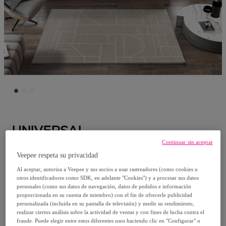
UNIVERSAL
Continuar sin aceptar
HL-ETHNIC Alfombra geométrica de pelo
Veepee respeta su privacidad
corto en color crema, varias medidas
Al aceptar, autoriza a Veepee y sus socios a usar rastreadores (como cookies u
disponibles
otros identificadores como SDK, en adelante "Cookies") y a procesar sus datos
personales (como sus datos de navegación, datos de pedidos e información
proporcionada en su cuenta de miembro) con el fin de ofrecerle publicidad
Desde
personalizada (incluida en su pantalla de televisión) y medir su rendimiento,
realizar ciertos análisis sobre la actividad de ventas y con fines de lucha contra el
84
,
€
95
fraude. Puede elegir entre estos diferentes usos haciendo clic en "Configurar" o