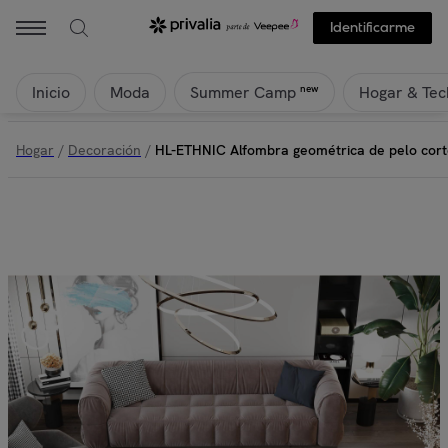
UNIVERSAL - HL-ETHNIC Alfombra geométrica de pelo corto en color
Identificarme
Inicio
Moda
Hogar & Tec
new
Summer Camp
Hogar
/
Decoración
/
HL-ETHNIC Alfombra geométrica de pelo corto