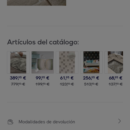
Artículos del catálogo:
389
,
€
99
,
€
61
,
€
256
,
€
68
,
€
95
95
95
95
95
779
,
€
199
,
€
123
,
€
513
,
€
137
,
€
90
90
90
90
90
Modalidades de devolución