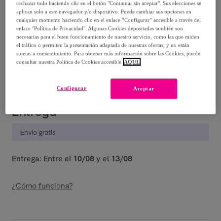
rechazar todo haciendo clic en el botón "Continuar sin aceptar". Sus elecciones se
aplican solo a este navegador y/o dispositivo. Puede cambiar sus opciones en
169
,
€
90
cualquier momento haciendo clic en el enlace “Configurar” accesible a través del
-
50
%
enlace "Política de Privacidad". Algunas Cookies depositadas también son
necesarias para el buen funcionamiento de nuestro servicio, como las que miden
el tráfico o permiten la presentación adaptada de nuestras ofertas, y no están
Vendido por
UNIVERSAL XXI. Especialistas en alfombras
sujetas a consentimiento. Para obtener más información sobre las Cookies, puede
desde 1983
consultar nuestra Política de Cookies accesible
AQUÍ.
Configurar
Aceptar
Entrega
Envío gratis
Entrega: Entre el
10/08
y el
13/08
¿Cómo funciona?