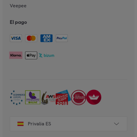
Veepee
El pago
Privalia ES