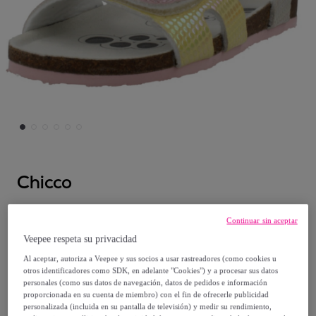
Chicco
Sandalias Niña de la marca CHICCO
Continuar sin aceptar
modelo SANDALIA FRULLY MULTICOLOR
Veepee respeta su privacidad
Al aceptar, autoriza a Veepee y sus socios a usar rastreadores (como cookies u
25
,
€
95
otros identificadores como SDK, en adelante "Cookies") y a procesar sus datos
personales (como sus datos de navegación, datos de pedidos e información
proporcionada en su cuenta de miembro) con el fin de ofrecerle publicidad
38
,
€
99
personalizada (incluida en su pantalla de televisión) y medir su rendimiento,