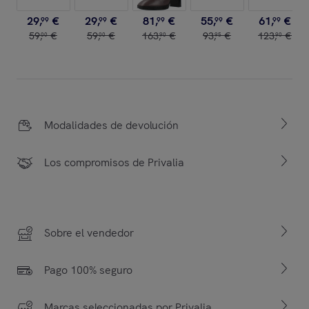
29
,
€
29
,
€
81
,
€
55
,
€
61
,
€
99
99
99
99
99
59
,
€
59
,
€
163
,
€
93
,
€
123
,
€
00
00
90
95
90
Modalidades de devolución
Los compromisos de Privalia
Sobre el vendedor
Pago 100% seguro
Marcas seleccionadas por Privalia