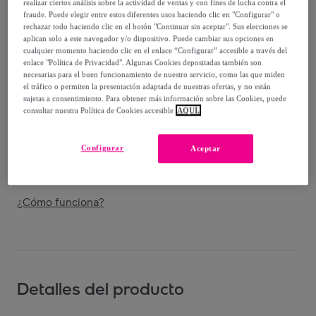
-
33
%
realizar ciertos análisis sobre la actividad de ventas y con fines de lucha contra el
fraude. Puede elegir entre estos diferentes usos haciendo clic en "Configurar" o
rechazar todo haciendo clic en el botón "Continuar sin aceptar". Sus elecciones se
Vendido por
Zianshop
aplican solo a este navegador y/o dispositivo. Puede cambiar sus opciones en
cualquier momento haciendo clic en el enlace “Configurar” accesible a través del
enlace "Política de Privacidad". Algunas Cookies depositadas también son
necesarias para el buen funcionamiento de nuestro servicio, como las que miden
el tráfico o permiten la presentación adaptada de nuestras ofertas, y no están
sujetas a consentimiento. Para obtener más información sobre las Cookies, puede
Entrega
consultar nuestra Política de Cookies accesible
AQUÍ.
Entrega desde
3,98 €
Configurar
Aceptar
Entrega: Entre el
09/08
y el
12/08
¿Cómo funciona?
Detalles del producto