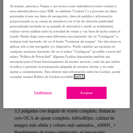
Al aceptar, autoriza a Veepee y sus socios a usar rastreadores (como cookies u
otros identificadores como SDK, en adelante "Cookies") y a procesar sus datos
¿Cómo funciona?
personales (como sus datos de navegación, datos de pedidos e información
proporcionada en su cuenta de miembro) con el fin de ofrecerle publicidad
personalizada (incluida en su pantalla de televisión) y medir su rendimiento,
realizar ciertos análisis sobre la actividad de ventas y con fines de lucha contra el
fraude. Puede elegir entre estos diferentes usos haciendo clic en "Configurar" o
rechazar todo haciendo clic en el botón "Continuar sin aceptar". Sus elecciones se
aplican solo a este navegador y/o dispositivo. Puede cambiar sus opciones en
Detalles del producto
cualquier momento haciendo clic en el enlace “Configurar” accesible a través del
enlace "Política de Privacidad". Algunas Cookies depositadas también son
necesarias para el buen funcionamiento de nuestro servicio, como las que miden
el tráfico o permiten la presentación adaptada de nuestras ofertas, y no están
sujetas a consentimiento. Para obtener más información sobre las Cookies, puede
Consola emulador multiplataforma
consultar nuestra Política de Cookies accesible
AQUÍ.
RG353VS:_x000D_ • Emulador multiplataforma
portátil, con más de 23.000 juegos preinstalados. Con
Configurar
Aceptar
juegos para todos los gustos: plataformas, carreras,
puzles, lucha, acción, etc._x000D_ • Pantalla IPS de
3,5 pulgadas con ángulo de visión completo, distancia
cero OCA de ajuste completo, 640x480px, calidad de
imagen más nítida y colores más saturados._x000D_ •
Rendimiento de juego optimizado: el procesador