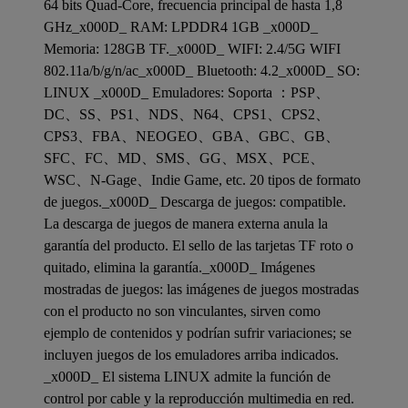
64 bits Quad-Core, frecuencia principal de hasta 1,8
GHz_x000D_ RAM: LPDDR4 1GB _x000D_
Memoria: 128GB TF._x000D_ WIFI: 2.4/5G WIFI
802.11a/b/g/n/ac_x000D_ Bluetooth: 4.2_x000D_ SO:
LINUX _x000D_ Emuladores: Soporta ：PSP、
DC、SS、PS1、NDS、N64、CPS1、CPS2、
CPS3、FBA、NEOGEO、GBA、GBC、GB、
SFC、FC、MD、SMS、GG、MSX、PCE、
WSC、N-Gage、Indie Game, etc. 20 tipos de formato
de juegos._x000D_ Descarga de juegos: compatible.
La descarga de juegos de manera externa anula la
garantía del producto. El sello de las tarjetas TF roto o
quitado, elimina la garantía._x000D_ Imágenes
mostradas de juegos: las imágenes de juegos mostradas
con el producto no son vinculantes, sirven como
ejemplo de contenidos y podrían sufrir variaciones; se
incluyen juegos de los emuladores arriba indicados.
_x000D_ El sistema LINUX admite la función de
control por cable y la reproducción multimedia en red.