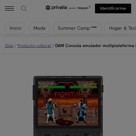
Identificarme
Inicio
Moda
Hogar & Tec
new
Summer Camp
Ocio
/
Producto cultural
/
DAM Consola emulador multiplataforma RG