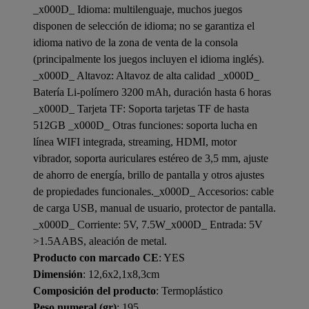
_x000D_ Idioma: multilenguaje, muchos juegos
disponen de selección de idioma; no se garantiza el
idioma nativo de la zona de venta de la consola
(principalmente los juegos incluyen el idioma inglés).
_x000D_ Altavoz: Altavoz de alta calidad _x000D_
Batería Li-polímero 3200 mAh, duración hasta 6 horas
_x000D_ Tarjeta TF: Soporta tarjetas TF de hasta
512GB _x000D_ Otras funciones: soporta lucha en
línea WIFI integrada, streaming, HDMI, motor
vibrador, soporta auriculares estéreo de 3,5 mm, ajuste
de ahorro de energía, brillo de pantalla y otros ajustes
de propiedades funcionales._x000D_ Accesorios: cable
de carga USB, manual de usuario, protector de pantalla.
_x000D_ Corriente: 5V, 7.5W_x000D_ Entrada: 5V
>1.5AABS, aleación de metal.
Producto con marcado CE
: YES
Dimensión
: 12,6x2,1x8,3cm
Composición del producto
: Termoplástico
Peso numeral (gr)
: 195