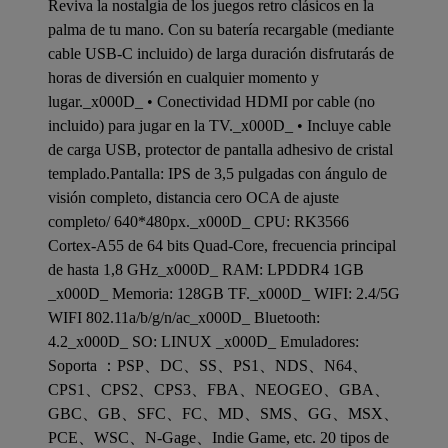
Reviva la nostalgia de los juegos retro clásicos en la
palma de tu mano. Con su batería recargable (mediante
cable USB-C incluido) de larga duración disfrutarás de
horas de diversión en cualquier momento y
lugar._x000D_ • Conectividad HDMI por cable (no
incluido) para jugar en la TV._x000D_ • Incluye cable
de carga USB, protector de pantalla adhesivo de cristal
templado.Pantalla: IPS de 3,5 pulgadas con ángulo de
visión completo, distancia cero OCA de ajuste
completo/ 640*480px._x000D_ CPU: RK3566
Cortex-A55 de 64 bits Quad-Core, frecuencia principal
de hasta 1,8 GHz_x000D_ RAM: LPDDR4 1GB
_x000D_ Memoria: 128GB TF._x000D_ WIFI: 2.4/5G
WIFI 802.11a/b/g/n/ac_x000D_ Bluetooth:
4.2_x000D_ SO: LINUX _x000D_ Emuladores:
Soporta ：PSP、DC、SS、PS1、NDS、N64、
CPS1、CPS2、CPS3、FBA、NEOGEO、GBA、
GBC、GB、SFC、FC、MD、SMS、GG、MSX、
PCE、WSC、N-Gage、Indie Game, etc. 20 tipos de