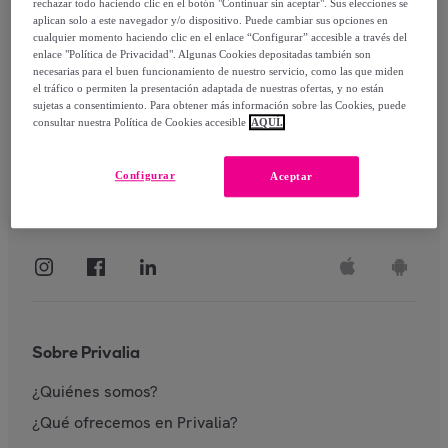
rechazar todo haciendo clic en el botón "Continuar sin aceptar". Sus elecciones se
aplican solo a este navegador y/o dispositivo. Puede cambiar sus opciones en
Identificarme
cualquier momento haciendo clic en el enlace “Configurar” accesible a través del
enlace "Política de Privacidad". Algunas Cookies depositadas también son
necesarias para el buen funcionamiento de nuestro servicio, como las que miden
el tráfico o permiten la presentación adaptada de nuestras ofertas, y no están
sujetas a consentimiento. Para obtener más información sobre las Cookies, puede
consultar nuestra Política de Cookies accesible
AQUÍ.
Configurar
Aceptar
Sobre Privalia
¿Quiénes somos?
¿Qué ofrecemos en Privalia?