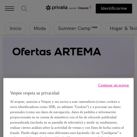
Identificarme
Inicio
Moda
Hogar & Tec
new
Summer Camp
Ofertas ARTEMA
Continuar sin aceptar
Veepee respeta su privacidad
Al aceptar, autoriza a Veepee y sus socios a usar rastreadores (como cookies u
Actualmente no hay productos disponibles.
otros identificadores como SDK, en adelante "Cookies") y a procesar sus datos
personales (como sus datos de navegación, datos de pedidos e información
proporcionada en su cuenta de miembro) con el fin de ofrecerle publicidad
Regístrate y accede a todos los productos visibles
personalizada (incluida en su pantalla de televisión) y medir su rendimiento,
para nuestros miembros.
realizar ciertos análisis sobre la actividad de ventas y con fines de lucha contra el
fraude. Puede elegir entre estos diferentes usos haciendo clic en "Configurar" o