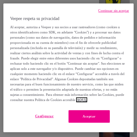
Continuar sin aceptar
Veepee respeta su privacidad
Al aceptar, autoriza a Veepee y sus socios a usar rastreadores (como cookies u
otros identificadores como SDK, en adelante "Cookies") y a procesar sus datos
personales (como sus datos de navegación, datos de pedidos e información
proporcionada en su cuenta de miembro) con el fin de ofrecerle publicidad
personalizada (incluida en su pantalla de televisión) y medir su rendimiento,
realizar ciertos análisis sobre la actividad de ventas y con fines de lucha contra el
fraude. Puede elegir entre estos diferentes usos haciendo clic en "Configurar" o
rechazar todo haciendo clic en el botón "Continuar sin aceptar". Sus elecciones se
aplican solo a este navegador y/o dispositivo. Puede cambiar sus opciones en
cualquier momento haciendo clic en el enlace “Configurar” accesible a través del
enlace "Política de Privacidad". Algunas Cookies depositadas también son
necesarias para el buen funcionamiento de nuestro servicio, como las que miden
el tráfico o permiten la presentación adaptada de nuestras ofertas, y no están
sujetas a consentimiento. Para obtener más información sobre las Cookies, puede
consultar nuestra Política de Cookies accesible
AQUÍ.
Configurar
Aceptar