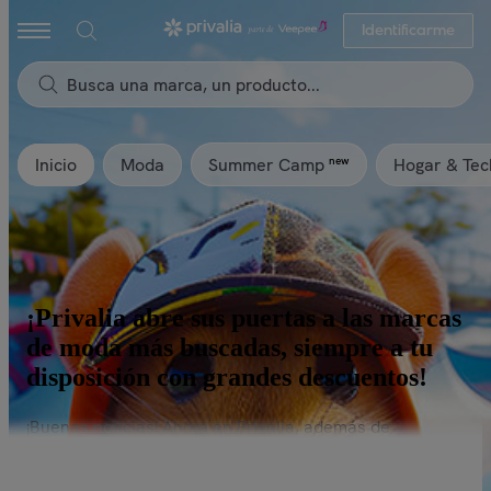
Identificarme
Inicio
Moda
Hogar & Tec
new
Summer Camp
¡Privalia abre sus puertas a las marcas
de moda más buscadas, siempre a tu
disposición con grandes descuentos!
¡Buenas noticias! Ahora en Privalia, además de
sorprenderte cada día con nuevas ventas, lanzamos
una oferta permanente de las marcas más destacadas.