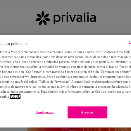
C
eta su privacidad
utoriza a Veepee y sus socios a usar rastreadores (como cookies u otros identificadores como SDK
a procesar sus datos personales (como sus datos de navegación, datos de pedidos e información 
miembro) con el fin de ofrecerle publicidad personalizada (incluida en su pantalla de televisión) 
ealizar ciertos análisis sobre la actividad de ventas y con fines de lucha contra el fraude. Puede el
os haciendo clic en "Configurar" o rechazar todo haciendo clic en el botón "Continuar sin aceptar"
lo a este navegador y/o dispositivo. Puede cambiar sus opciones en cualquier momento haciendo cl
accesible a través del enlace "Política de Privacidad". Algunas Cookies depositadas también son ne
miento de nuestro servicio, como las que miden el tráfico o permiten la presentación adaptada d
 están sujetas a consentimiento. Para obtener más información sobre las Cookies, puede consultar n
cesible
AQUÍ.
OS
Configurar
Aceptar
 POR