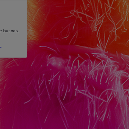
e buscas.
.