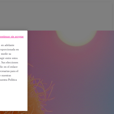
ontinuar sin aceptar
, en adelante
proporcionada en
y medir su
egir entre estos
. Sus elecciones
ic en el enlace
cesarias para el
e nuestras
uestra Política