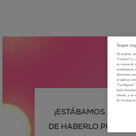
Veepee resp
Al aceptar, a
"Cookies") y 
su cuenta de 
rendimiento, r
diferentes us
se aplican so
“Configurar” 
buen funciona
ofertas, y no
de Cookies ac
¡ESTÁBAMOS SEGUR
DE HABERLO PUESTO