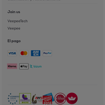
Join us
VeepeeTech
Veepee
El pago