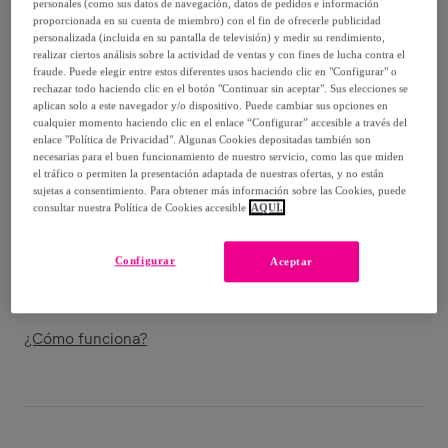
-
54
%
personales (como sus datos de navegación, datos de pedidos e información
proporcionada en su cuenta de miembro) con el fin de ofrecerle publicidad
personalizada (incluida en su pantalla de televisión) y medir su rendimiento,
Vendido por
Postquam Cosmetic
realizar ciertos análisis sobre la actividad de ventas y con fines de lucha contra el
fraude. Puede elegir entre estos diferentes usos haciendo clic en "Configurar" o
rechazar todo haciendo clic en el botón "Continuar sin aceptar". Sus elecciones se
aplican solo a este navegador y/o dispositivo. Puede cambiar sus opciones en
cualquier momento haciendo clic en el enlace “Configurar” accesible a través del
enlace "Política de Privacidad". Algunas Cookies depositadas también son
Entrega
necesarias para el buen funcionamiento de nuestro servicio, como las que miden
el tráfico o permiten la presentación adaptada de nuestras ofertas, y no están
Entrega desde
3,99 €
sujetas a consentimiento. Para obtener más información sobre las Cookies, puede
consultar nuestra Política de Cookies accesible
AQUÍ.
Gratis desde 39,99 € de compra
Configurar
Aceptar
Entrega: Entre el
13/08
y el
16/08
¿Cómo funciona?