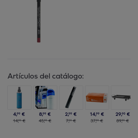
Artículos del catálogo:
4
,
€
8
,
€
2
,
€
14
,
€
29
,
€
99
99
99
99
90
14
,
€
45
,
€
7
,
€
37
,
€
89
,
€
90
90
00
90
90