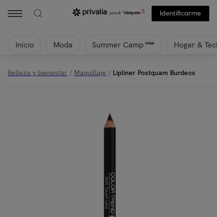
Identificarme
Inicio
Moda
Hogar & Tec
new
Summer Camp
Belleza y bienestar
/
Maquillaje
/
Lipliner Postquam Burdeos