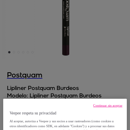
Postquam
Lipliner Postquam Burdeos
Modelo:
Lipliner Postquam Burdeos
Continuar sin aceptar
2
,
€
99
Veepee respeta su privacidad
Al aceptar, autoriza a Veepee y sus socios a usar rastreadores (como cookies u
6
,
€
50
otros identificadores como SDK, en adelante "Cookies") y a procesar sus datos