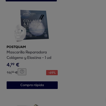
POSTQUAM
Mascarilla Reparadora
Colágeno y Elastina - 1 ud
4
,
€
99
16
,
€
50
-
69
%
Compra rápida