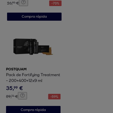
26
,
€
90
-
70
%
Compra rápida
POSTQUAM
Pack de Fortifying Treatment
- 200+400+12x9 ml
35
,
€
99
89
,
€
70
-
59
%
Compra rápida