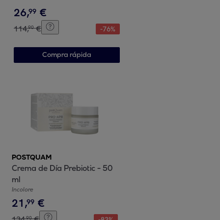
26
,
€
99
114
,
€
90
-
76
%
Compra rápida
POSTQUAM
Crema de Día Prebiotic - 50
ml
Incolore
21
,
€
99
134
,
€
90
-
83
%