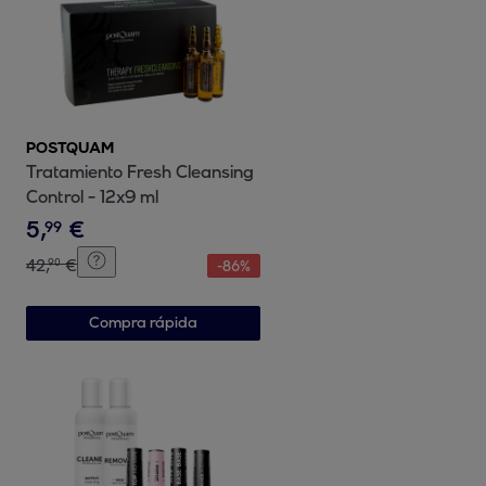
POSTQUAM
Tratamiento Fresh Cleansing
Control - 12x9 ml
5
,
€
99
42
,
€
90
-
86
%
Compra rápida