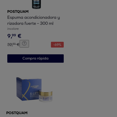
POSTQUAM
Espuma acondicionadora y
rizadora fuerte - 300 ml
incolore
9
,
€
99
32
,
€
90
-
69
%
Compra rápida
POSTQUAM