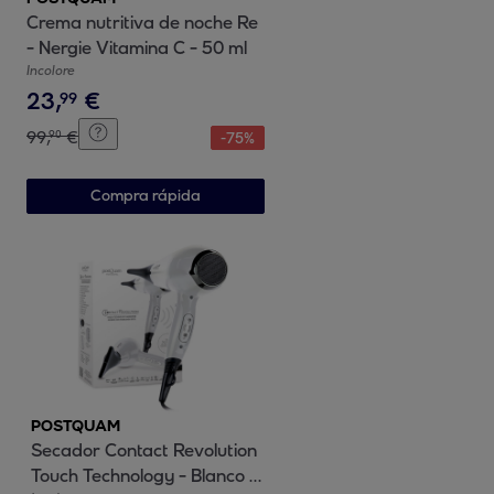
Crema nutritiva de noche Re
- Nergie Vitamina C - 50 ml
Incolore
23
,
€
99
99
,
€
90
-
75
%
Compra rápida
POSTQUAM
Secador Contact Revolution
Touch Technology - Blanco -