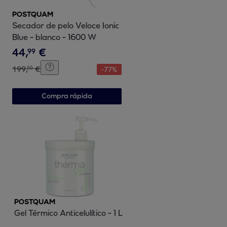
POSTQUAM
Secador de pelo Veloce Ionic
Blue - blanco - 1600 W
44
,
€
99
199
,
€
00
-
77
%
Compra rápida
POSTQUAM
Gel Térmico Anticelulítico - 1 L