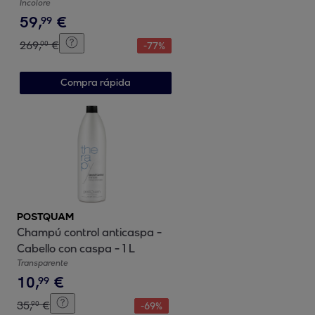
2000 W - 22,5 x 10 x30 cm
Incolore
59
,
€
99
269
,
€
00
-
77
%
Compra rápida
POSTQUAM
Champú control anticaspa -
Cabello con caspa - 1 L
Transparente
10
,
€
99
35
,
€
90
-
69
%