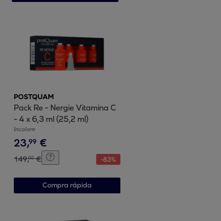
POSTQUAM
Pack Re - Nergie Vitamina C
- 4 x 6,3 ml (25,2 ml)
Incolore
23
,
€
99
149
,
€
00
-
83
%
Compra rápida