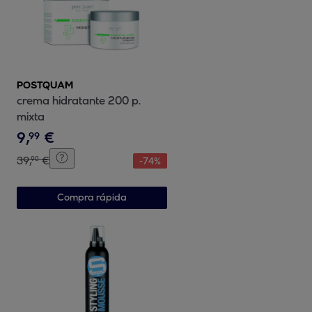
POSTQUAM
crema hidratante 200 p.
mixta
9
,
€
99
39
,
€
90
-
74
%
Compra rápida