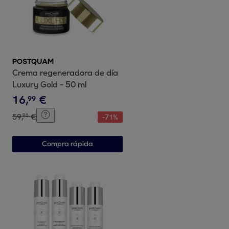
POSTQUAM
Crema regeneradora de día
Luxury Gold - 50 ml
16
,
€
99
59
,
€
90
-
71
%
Compra rápida