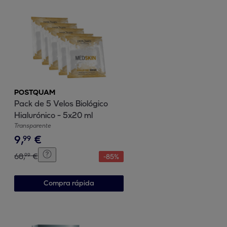
POSTQUAM
Pack de 5 Velos Biológico
Hialurónico - 5x20 ml
Transparente
9
,
€
99
68
,
€
99
-
85
%
Compra rápida