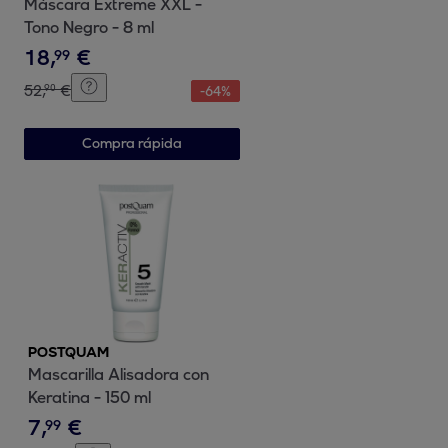
Máscara Extreme XXL -
Tono Negro - 8 ml
18
,
€
99
52
,
€
90
-
64
%
Compra rápida
POSTQUAM
Mascarilla Alisadora con
Keratina - 150 ml
7
,
€
99