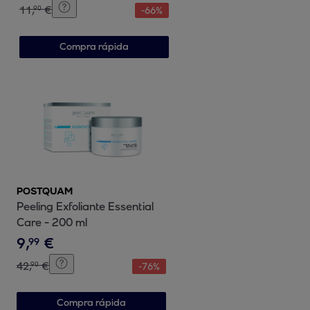
11
,
€
90
-
66
%
Compra rápida
POSTQUAM
Peeling Exfoliante Essential
Care - 200 ml
9
,
€
99
42
,
€
90
-
76
%
Compra rápida