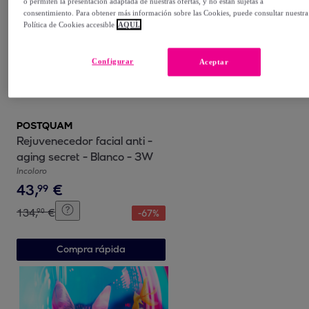
o permiten la presentación adaptada de nuestras ofertas, y no están sujetas a
consentimiento. Para obtener más información sobre las Cookies, puede consultar nuestra
Política de Cookies accesible
AQUÍ.
Configurar
Aceptar
POSTQUAM
Rejuvenecedor facial anti -
aging secret - Blanco - 3W
Incoloro
43
,
€
99
134
,
€
90
-
67
%
Compra rápida