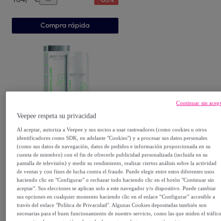
Compra rápida
Continuar sin acep
Veepee respeta su privacidad
POSTQUAM
Al aceptar, autoriza a Veepee y sus socios a usar rastreadores (como cookies u otros
Hidratante 50 ml. mixta
identificadores como SDK, en adelante "Cookies") y a procesar sus datos personales
(como sus datos de navegación, datos de pedidos e información proporcionada en su
cuenta de miembro) con el fin de ofrecerle publicidad personalizada (incluida en su
5
,
€
99
pantalla de televisión) y medir su rendimiento, realizar ciertos análisis sobre la actividad
de ventas y con fines de lucha contra el fraude. Puede elegir entre estos diferentes usos
26
,
€
haciendo clic en "Configurar" o rechazar todo haciendo clic en el botón "Continuar sin
90
-
77
%
aceptar". Sus elecciones se aplican solo a este navegador y/o dispositivo. Puede cambiar
sus opciones en cualquier momento haciendo clic en el enlace “Configurar” accesible a
través del enlace "Política de Privacidad". Algunas Cookies depositadas también son
Compra rápida
necesarias para el buen funcionamiento de nuestro servicio, como las que miden el tráfic