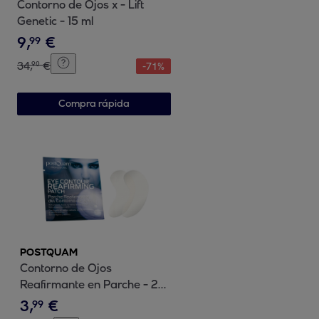
Contorno de Ojos x - Lift
Genetic - 15 ml
9
,
€
99
34
,
€
90
-
71
%
Compra rápida
POSTQUAM
Contorno de Ojos
Reafirmante en Parche - 2
uds
3
,
€
99