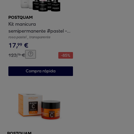
POSTQUAM
Kit manicura
semipermanente #pastel -
4x5 ml+2x100 ml
rosa pastel , transparente
17
,
€
99
123
,
€
76
-
85
%
Compra rápida
POSTQUAM