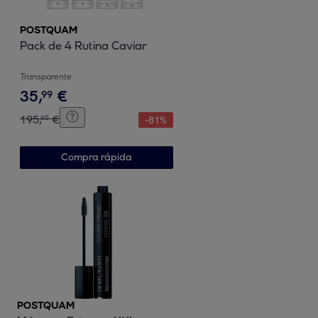
POSTQUAM
Pack de 4 Rutina Caviar
Transparente
35
,
€
99
195
,
€
60
-
81
%
Compra rápida
POSTQUAM