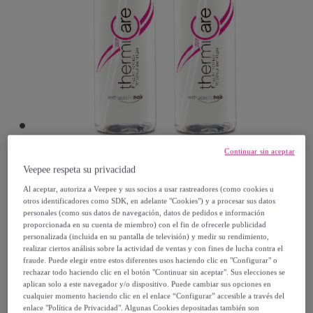
Continuar sin aceptar
Veepee respeta su privacidad
Postquam
Al aceptar, autoriza a Veepee y sus socios a usar rastreadores (como cookies u
otros identificadores como SDK, en adelante "Cookies") y a procesar sus datos
protector termicoextrordinhair 150 ml x 2
personales (como sus datos de navegación, datos de pedidos e información
proporcionada en su cuenta de miembro) con el fin de ofrecerle publicidad
unidades
personalizada (incluida en su pantalla de televisión) y medir su rendimiento,
Modelo:
150ml
realizar ciertos análisis sobre la actividad de ventas y con fines de lucha contra el
fraude. Puede elegir entre estos diferentes usos haciendo clic en "Configurar" o
rechazar todo haciendo clic en el botón "Continuar sin aceptar". Sus elecciones se
13
,
€
99
aplican solo a este navegador y/o dispositivo. Puede cambiar sus opciones en
cualquier momento haciendo clic en el enlace “Configurar” accesible a través del
enlace "Política de Privacidad". Algunas Cookies depositadas también son