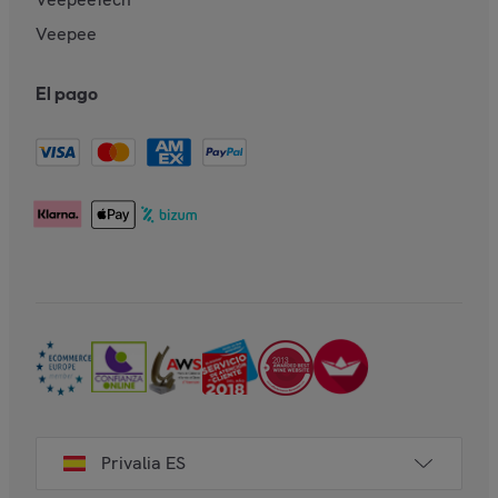
Veepee
El pago
Privalia ES