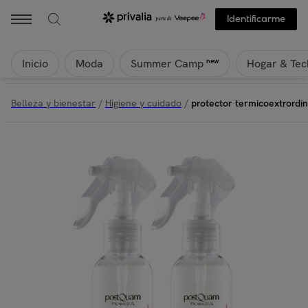
Identificarme
Inicio
Moda
Hogar & Tec
new
Summer Camp
Belleza y bienestar
/
Higiene y cuidado
/
protector termicoextrordi