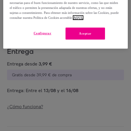
46
,
€
99
necesarias para el buen funcionamiento de nuestro servicio, como las que miden
el tráfico o permiten la presentación adaptada de nuestras ofertas, y no están
-
70
%
sujetas a consentimiento. Para obtener más información sobre las Cookies, puede
consultar nuestra Política de Cookies accesible
AQUÍ.
Vendido por
Postquam Cosmetic
Configurar
Aceptar
Entrega
Entrega desde
3,99 €
Gratis desde 39,99 € de compra
Entrega: Entre el
13/08
y el
16/08
¿Cómo funciona?