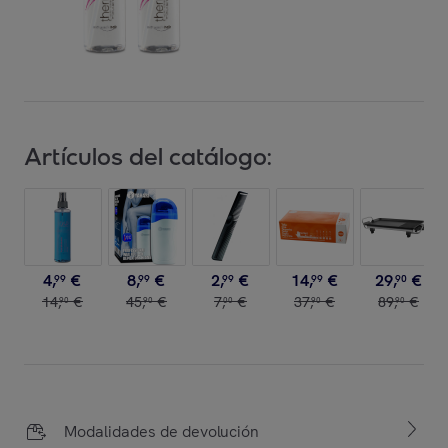
Artículos del catálogo:
4
,
€
8
,
€
2
,
€
14
,
€
29
,
€
99
99
99
99
90
14
,
€
45
,
€
7
,
€
37
,
€
89
,
€
90
90
00
90
90
Modalidades de devolución