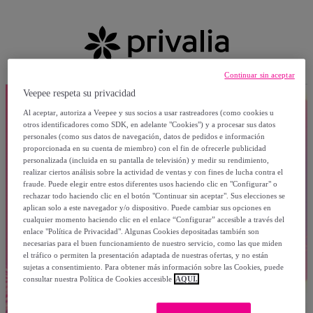
Continuar sin aceptar
Veepee respeta su privacidad
Al aceptar, autoriza a Veepee y sus socios a usar rastreadores (como cookies u
otros identificadores como SDK, en adelante "Cookies") y a procesar sus datos
personales (como sus datos de navegación, datos de pedidos e información
proporcionada en su cuenta de miembro) con el fin de ofrecerle publicidad
personalizada (incluida en su pantalla de televisión) y medir su rendimiento,
realizar ciertos análisis sobre la actividad de ventas y con fines de lucha contra el
fraude. Puede elegir entre estos diferentes usos haciendo clic en "Configurar" o
rechazar todo haciendo clic en el botón "Continuar sin aceptar". Sus elecciones se
aplican solo a este navegador y/o dispositivo. Puede cambiar sus opciones en
cualquier momento haciendo clic en el enlace “Configurar” accesible a través del
enlace "Política de Privacidad". Algunas Cookies depositadas también son
necesarias para el buen funcionamiento de nuestro servicio, como las que miden
el tráfico o permiten la presentación adaptada de nuestras ofertas, y no están
sujetas a consentimiento. Para obtener más información sobre las Cookies, puede
consultar nuestra Política de Cookies accesible
AQUÍ.