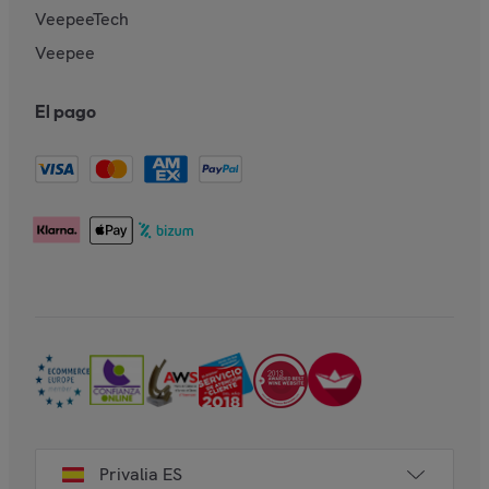
VeepeeTech
Veepee
El pago
Privalia ES