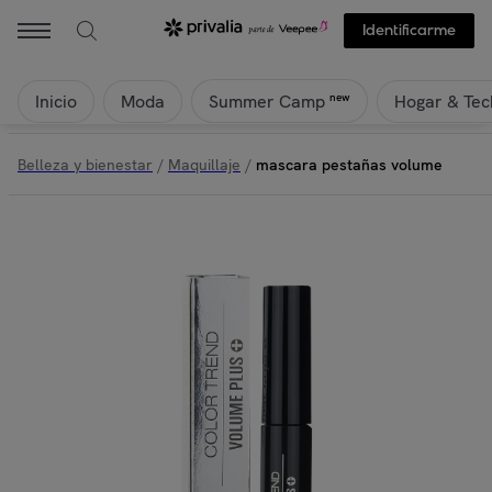
Identificarme
Inicio
Moda
Hogar & Tec
new
Summer Camp
Belleza y bienestar
/
Maquillaje
/
mascara pestañas volume