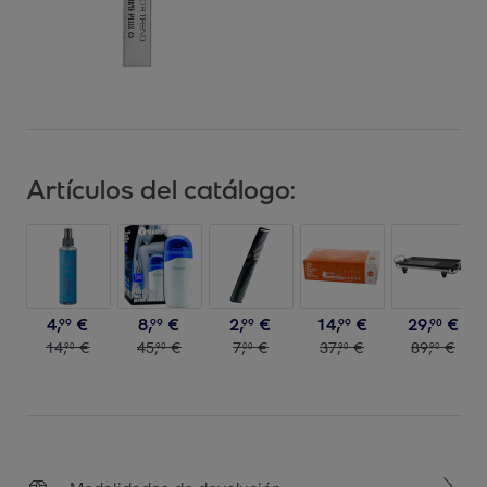
Artículos del catálogo:
4
,
€
8
,
€
2
,
€
14
,
€
29
,
€
99
99
99
99
90
14
,
€
45
,
€
7
,
€
37
,
€
89
,
€
90
90
00
90
90