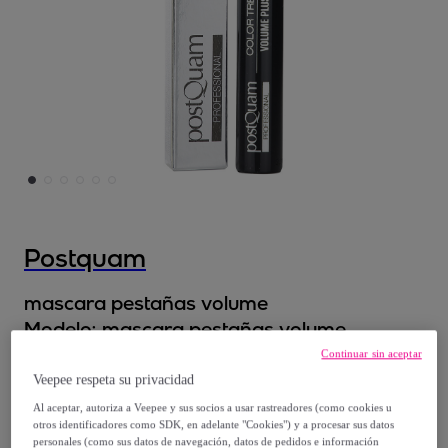
Postquam
mascara pestañas volume
Modelo:
mascara pestañas volume
Continuar sin aceptar
9
,
€
99
Veepee respeta su privacidad
Al aceptar, autoriza a Veepee y sus socios a usar rastreadores (como cookies u
otros identificadores como SDK, en adelante "Cookies") y a procesar sus datos
26
,
€
90
personales (como sus datos de navegación, datos de pedidos e información