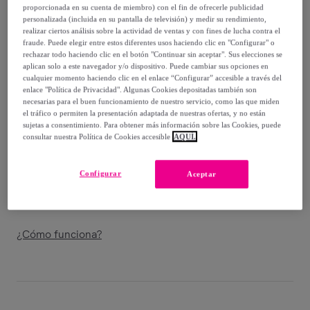
-
62
%
proporcionada en su cuenta de miembro) con el fin de ofrecerle publicidad
personalizada (incluida en su pantalla de televisión) y medir su rendimiento,
Vendido por
Postquam Cosmetic
realizar ciertos análisis sobre la actividad de ventas y con fines de lucha contra el
fraude. Puede elegir entre estos diferentes usos haciendo clic en "Configurar" o
rechazar todo haciendo clic en el botón "Continuar sin aceptar". Sus elecciones se
aplican solo a este navegador y/o dispositivo. Puede cambiar sus opciones en
cualquier momento haciendo clic en el enlace “Configurar” accesible a través del
enlace "Política de Privacidad". Algunas Cookies depositadas también son
Entrega
necesarias para el buen funcionamiento de nuestro servicio, como las que miden
el tráfico o permiten la presentación adaptada de nuestras ofertas, y no están
sujetas a consentimiento. Para obtener más información sobre las Cookies, puede
Entrega desde
3,99 €
consultar nuestra Política de Cookies accesible
AQUÍ.
Gratis desde 39,99 € de compra
Configurar
Aceptar
Entrega: Entre el
13/08
y el
16/08
¿Cómo funciona?