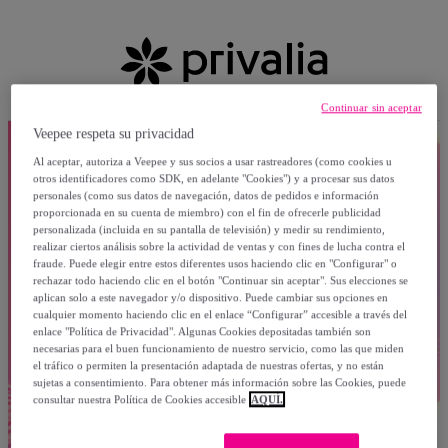
Continuar sin aceptar
Veepee respeta su privacidad
Al aceptar, autoriza a Veepee y sus socios a usar rastreadores (como cookies u
otros identificadores como SDK, en adelante "Cookies") y a procesar sus datos
personales (como sus datos de navegación, datos de pedidos e información
proporcionada en su cuenta de miembro) con el fin de ofrecerle publicidad
personalizada (incluida en su pantalla de televisión) y medir su rendimiento,
realizar ciertos análisis sobre la actividad de ventas y con fines de lucha contra el
fraude. Puede elegir entre estos diferentes usos haciendo clic en "Configurar" o
rechazar todo haciendo clic en el botón "Continuar sin aceptar". Sus elecciones se
aplican solo a este navegador y/o dispositivo. Puede cambiar sus opciones en
cualquier momento haciendo clic en el enlace “Configurar” accesible a través del
enlace "Política de Privacidad". Algunas Cookies depositadas también son
necesarias para el buen funcionamiento de nuestro servicio, como las que miden
el tráfico o permiten la presentación adaptada de nuestras ofertas, y no están
sujetas a consentimiento. Para obtener más información sobre las Cookies, puede
consultar nuestra Política de Cookies accesible
AQUÍ.