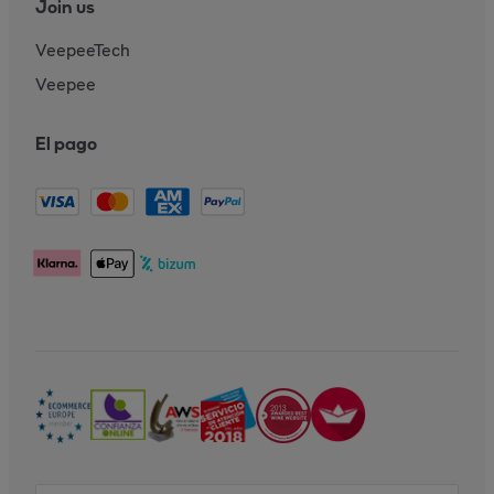
Join us
VeepeeTech
Veepee
El pago