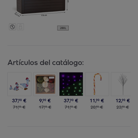
Artículos del catálogo:
37
,
€
9
,
€
37
,
€
11
,
€
12
,
€
90
90
90
90
90
71
,
€
17
,
€
71
,
€
20
,
€
23
,
€
99
99
99
99
99