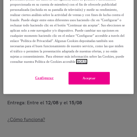
proporcionada en su cuenta de miembro) con el fin de ofrecerle publicidad
36
,
€
personalizada (incluida en su pantalla de televisión) y medir su rendimiento,
90
realizar ciertos análisis sobre la actividad de ventas y con fines de lucha contra el
fraude. Puede elegir entre estos diferentes usos haciendo clic en "Configurar" o
117
,
€
rechazar todo haciendo clic en el botón "Continuar sin aceptar". Sus elecciones se
99
aplican solo a este navegador y/o dispositivo. Puede cambiar sus opciones en
-
68
%
cualquier momento haciendo clic en el enlace “Configurar” accesible a través del
enlace "Política de Privacidad". Algunas Cookies depositadas también son
Vendido por
Diempi
necesarias para el buen funcionamiento de nuestro servicio, como las que miden
el tráfico o permiten la presentación adaptada de nuestras ofertas, y no están
sujetas a consentimiento. Para obtener más información sobre las Cookies, puede
consultar nuestra Política de Cookies accesible
AQUÍ.
Entrega
Configurar
Aceptar
Entrega desde
5,95 €
Entrega: Entre el
12/08
y el
15/08
¿Cómo funciona?