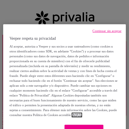
Continuar sin aceptar
Veepee respeta su privacidad
Al aceptar, autoriza a Veepee y sus socios a usar rastreadores (como cookies u
otros identificadores como SDK, en adelante "Cookies") y a procesar sus datos
personales (como sus datos de navegación, datos de pedidos e información
proporcionada en su cuenta de miembro) con el fin de ofrecerle publicidad
personalizada (incluida en su pantalla de televisión) y medir su rendimiento,
realizar ciertos análisis sobre la actividad de ventas y con fines de lucha contra el
fraude. Puede elegir entre estos diferentes usos haciendo clic en "Configurar" o
rechazar todo haciendo clic en el botón "Continuar sin aceptar". Sus elecciones se
aplican solo a este navegador y/o dispositivo. Puede cambiar sus opciones en
cualquier momento haciendo clic en el enlace “Configurar” accesible a través del
enlace "Política de Privacidad". Algunas Cookies depositadas también son
necesarias para el buen funcionamiento de nuestro servicio, como las que miden
el tráfico o permiten la presentación adaptada de nuestras ofertas, y no están
sujetas a consentimiento. Para obtener más información sobre las Cookies, puede
consultar nuestra Política de Cookies accesible
AQUÍ.