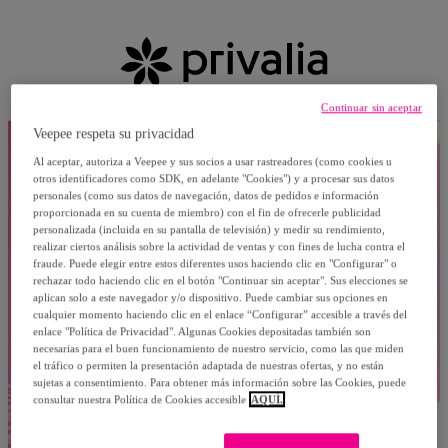
Continuar sin aceptar
Veepee respeta su privacidad
Al aceptar, autoriza a Veepee y sus socios a usar rastreadores (como cookies u
otros identificadores como SDK, en adelante "Cookies") y a procesar sus datos
personales (como sus datos de navegación, datos de pedidos e información
proporcionada en su cuenta de miembro) con el fin de ofrecerle publicidad
personalizada (incluida en su pantalla de televisión) y medir su rendimiento,
realizar ciertos análisis sobre la actividad de ventas y con fines de lucha contra el
fraude. Puede elegir entre estos diferentes usos haciendo clic en "Configurar" o
rechazar todo haciendo clic en el botón "Continuar sin aceptar". Sus elecciones se
aplican solo a este navegador y/o dispositivo. Puede cambiar sus opciones en
cualquier momento haciendo clic en el enlace “Configurar” accesible a través del
enlace "Política de Privacidad". Algunas Cookies depositadas también son
necesarias para el buen funcionamiento de nuestro servicio, como las que miden
el tráfico o permiten la presentación adaptada de nuestras ofertas, y no están
sujetas a consentimiento. Para obtener más información sobre las Cookies, puede
consultar nuestra Política de Cookies accesible
AQUÍ.