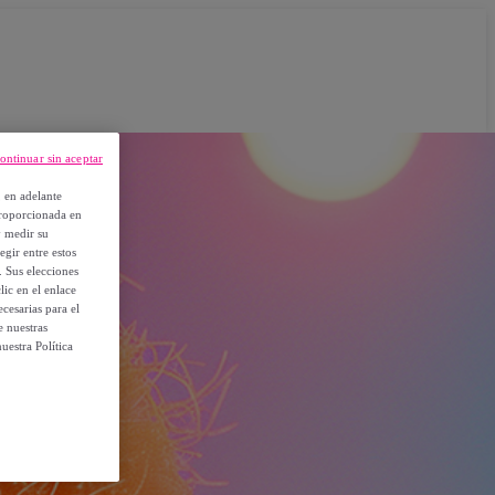
ontinuar sin aceptar
, en adelante
proporcionada en
y medir su
egir entre estos
. Sus elecciones
ic en el enlace
cesarias para el
e nuestras
uestra Política