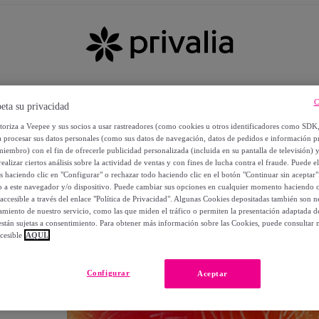
C
eta su privacidad
utoriza a Veepee y sus socios a usar rastreadores (como cookies u otros identificadores como SDK
a procesar sus datos personales (como sus datos de navegación, datos de pedidos e información 
miembro) con el fin de ofrecerle publicidad personalizada (incluida en su pantalla de televisión) 
ealizar ciertos análisis sobre la actividad de ventas y con fines de lucha contra el fraude. Puede el
os haciendo clic en "Configurar" o rechazar todo haciendo clic en el botón "Continuar sin aceptar"
lo a este navegador y/o dispositivo. Puede cambiar sus opciones en cualquier momento haciendo cl
accesible a través del enlace "Política de Privacidad". Algunas Cookies depositadas también son ne
miento de nuestro servicio, como las que miden el tráfico o permiten la presentación adaptada d
 están sujetas a consentimiento. Para obtener más información sobre las Cookies, puede consultar n
cesible
AQUÍ.
OS
Configurar
Aceptar
 POR