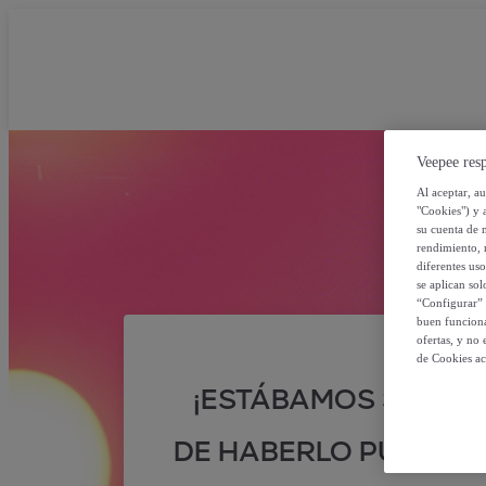
Veepee resp
Al aceptar, a
"Cookies") y 
su cuenta de 
rendimiento, r
diferentes us
se aplican so
“Configurar” 
buen funciona
ofertas, y no
de Cookies ac
¡ESTÁBAMOS SEGUR
DE HABERLO PUESTO