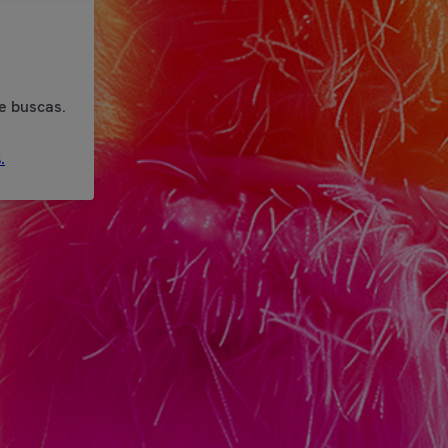
e buscas.
.