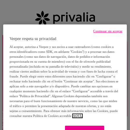
Continuar sin aceptar
Veepee respeta su privacidad
Al aceptar, autoriza a Veepee y sus socios a usar rastreadores (como cookies u
otros identificadores como SDK, en adelante "Cookies") y a procesar sus datos
personales (como sus datos de navegación, datos de pedidos e información
proporcionada en su cuenta de miembro) con el fin de ofrecerle publicidad
personalizada (incluida en su pantalla de televisión) y medir su rendimiento,
realizar ciertos análisis sobre la actividad de ventas y con fines de lucha contra el
fraude. Puede elegir entre estos diferentes usos haciendo clic en "Configurar" o
rechazar todo haciendo clic en el botón "Continuar sin aceptar". Sus elecciones se
aplican solo a este navegador y/o dispositivo. Puede cambiar sus opciones en
cualquier momento haciendo clic en el enlace “Configurar” accesible a través del
enlace "Política de Privacidad". Algunas Cookies depositadas también son
necesarias para el buen funcionamiento de nuestro servicio, como las que miden
el tráfico o permiten la presentación adaptada de nuestras ofertas, y no están
sujetas a consentimiento. Para obtener más información sobre las Cookies, puede
consultar nuestra Política de Cookies accesible
AQUÍ.