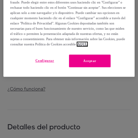
-
68
%
fraude. Puede elegir entre estos diferentes usos haciendo clic en "Configurar" o
rechazar todo haciendo clic en el botón "Continuar sin aceptar". Sus elecciones se
Vendido por
Diempi
aplican solo a este navegador y/o dispositivo. Puede cambiar sus opciones en
cualquier momento haciendo clic en el enlace “Configurar” accesible a través del
enlace "Política de Privacidad". Algunas Cookies depositadas también son
necesarias para el buen funcionamiento de nuestro servicio, como las que miden
el tráfico o permiten la presentación adaptada de nuestras ofertas, y no están
sujetas a consentimiento. Para obtener más información sobre las Cookies, puede
consultar nuestra Política de Cookies accesible
AQUÍ.
Entrega
Entrega desde
5,95 €
Configurar
Aceptar
Entrega: Entre el
13/08
y el
16/08
¿Cómo funciona?
Detalles del producto