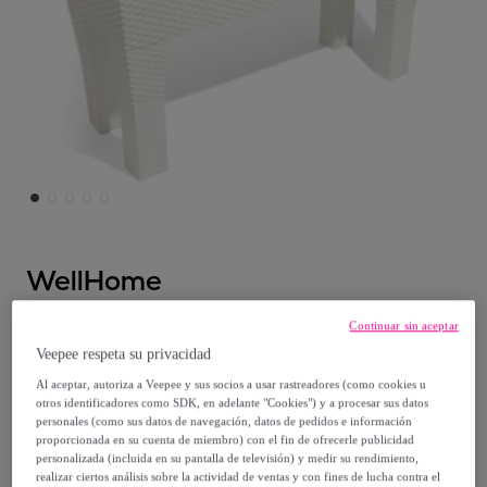
WellHome
Maceta alta de plástico en color blanco
Continuar sin aceptar
Veepee respeta su privacidad
Desde
Al aceptar, autoriza a Veepee y sus socios a usar rastreadores (como cookies u
otros identificadores como SDK, en adelante "Cookies") y a procesar sus datos
30
,
€
90
personales (como sus datos de navegación, datos de pedidos e información
proporcionada en su cuenta de miembro) con el fin de ofrecerle publicidad
personalizada (incluida en su pantalla de televisión) y medir su rendimiento,
98
,
€
99
realizar ciertos análisis sobre la actividad de ventas y con fines de lucha contra el