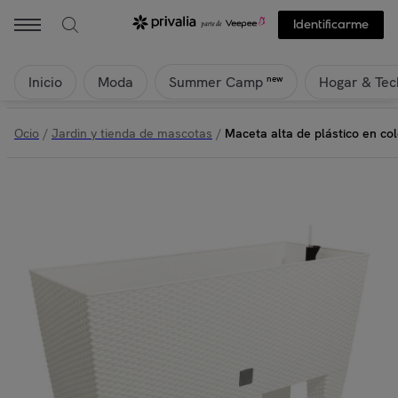
Identificarme
Inicio
Moda
Hogar & Tec
new
Summer Camp
Ocio
/
Jardin y tienda de mascotas
/
Maceta alta de plástico en co