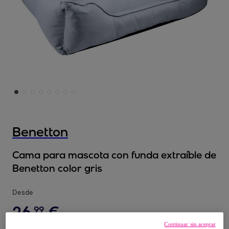
Benetton
Cama para mascota con funda extraíble de
Benetton color gris
Desde
26
,
€
99
Continuar sin aceptar