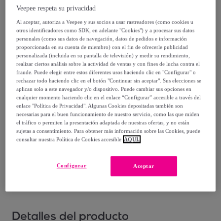
49
,
€
99
Veepee respeta su privacidad
-
46
%
Al aceptar, autoriza a Veepee y sus socios a usar rastreadores (como cookies u
otros identificadores como SDK, en adelante "Cookies") y a procesar sus datos
Vendido por
Diempi
personales (como sus datos de navegación, datos de pedidos e información
proporcionada en su cuenta de miembro) con el fin de ofrecerle publicidad
personalizada (incluida en su pantalla de televisión) y medir su rendimiento,
realizar ciertos análisis sobre la actividad de ventas y con fines de lucha contra el
fraude. Puede elegir entre estos diferentes usos haciendo clic en "Configurar" o
rechazar todo haciendo clic en el botón "Continuar sin aceptar". Sus elecciones se
Entrega
aplican solo a este navegador y/o dispositivo. Puede cambiar sus opciones en
cualquier momento haciendo clic en el enlace “Configurar” accesible a través del
enlace "Política de Privacidad". Algunas Cookies depositadas también son
Entrega desde
5,95 €
necesarias para el buen funcionamiento de nuestro servicio, como las que miden
el tráfico o permiten la presentación adaptada de nuestras ofertas, y no están
Entrega: Entre el
12/08
y el
15/08
sujetas a consentimiento. Para obtener más información sobre las Cookies, puede
consultar nuestra Política de Cookies accesible
AQUÍ.
¿Cómo funciona?
Configurar
Aceptar
Detalles del producto