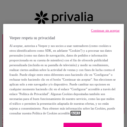
Continuar sin aceptar
Veepee respeta su privacidad
Al aceptar, autoriza a Veepee y sus socios a usar rastreadores (como cookies u
otros identificadores como SDK, en adelante "Cookies") y a procesar sus datos
personales (como sus datos de navegación, datos de pedidos e información
proporcionada en su cuenta de miembro) con el fin de ofrecerle publicidad
personalizada (incluida en su pantalla de televisión) y medir su rendimiento,
realizar ciertos análisis sobre la actividad de ventas y con fines de lucha contra el
fraude. Puede elegir entre estos diferentes usos haciendo clic en "Configurar" o
rechazar todo haciendo clic en el botón "Continuar sin aceptar". Sus elecciones se
aplican solo a este navegador y/o dispositivo. Puede cambiar sus opciones en
cualquier momento haciendo clic en el enlace “Configurar” accesible a través del
enlace "Política de Privacidad". Algunas Cookies depositadas también son
necesarias para el buen funcionamiento de nuestro servicio, como las que miden
el tráfico o permiten la presentación adaptada de nuestras ofertas, y no están
sujetas a consentimiento. Para obtener más información sobre las Cookies, puede
consultar nuestra Política de Cookies accesible
AQUÍ.