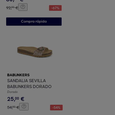
92
,
€
90
-
67
%
Compra rápida
BABUNKERS
SANDALIA SEVILLA
BABUNKERS DORADO
Dorado
25
,
€
00
54
,
€
90
-
54
%