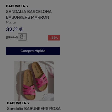
BABUNKERS
SANDALIA BARCELONA
BABUNKERS MARRON
Marron
32
,
€
00
57
,
€
90
-
44
%
Compra rápida
BABUNKERS
Sandalia BABUNKERS ROSA