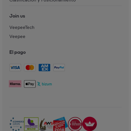
Join us
VeepeeTech
Veepee
El pago