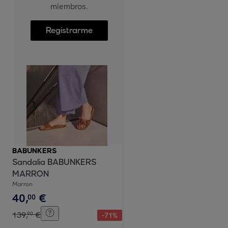
miembros.
Registrarme
BABUNKERS
Sandalia BABUNKERS
MARRON
Marron
40
,
€
00
139
,
€
90
-
71
%