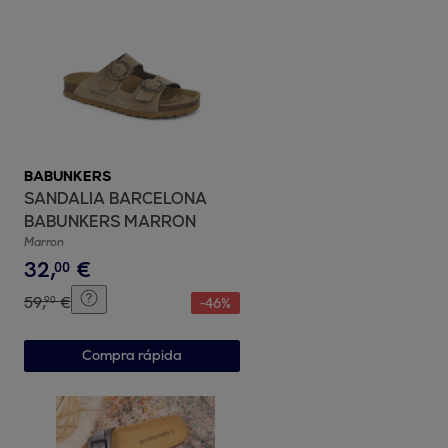
BABUNKERS
SANDALIA BARCELONA
BABUNKERS MARRON
Marron
32
,
€
00
59
,
€
90
-
46
%
Compra rápida