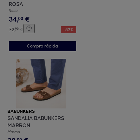
ROSA
Rosa
34
,
€
00
72
,
€
90
-
53
%
Compra rápida
BABUNKERS
SANDALIA BABUNKERS
MARRON
Marron
00