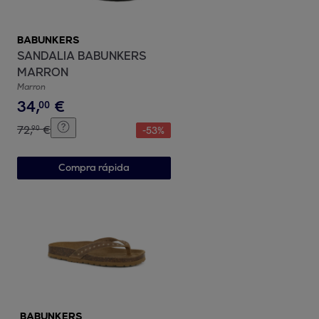
BABUNKERS
SANDALIA BABUNKERS
MARRON
Marron
34
,
€
00
72
,
€
90
-
53
%
Compra rápida
BABUNKERS