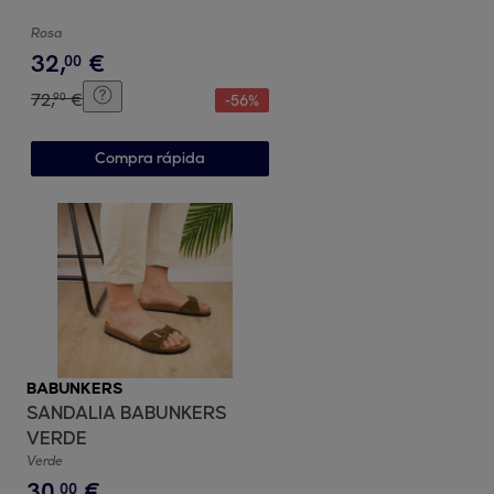
Rosa
32
,
€
00
72
,
€
90
-
56
%
Compra rápida
BABUNKERS
SANDALIA BABUNKERS
VERDE
Verde
30
,
€
00