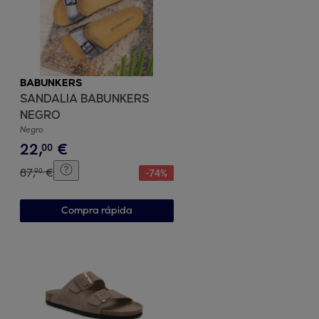
BABUNKERS
SANDALIA BABUNKERS
NEGRO
Negro
22
,
€
00
87
,
€
90
-
74
%
Compra rápida