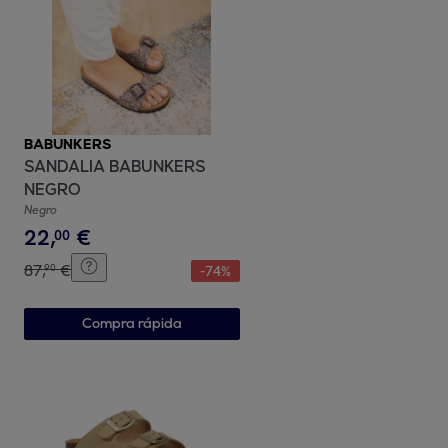
BABUNKERS
SANDALIA BABUNKERS
NEGRO
Negro
22
,
€
00
87
,
€
90
-
74
%
Compra rápida