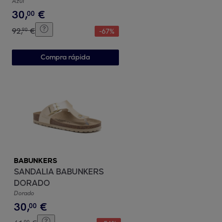
Azul
30
,
€
00
92
,
€
90
-
67
%
Compra rápida
BABUNKERS
SANDALIA BABUNKERS
DORADO
Dorado
30
,
€
00
90