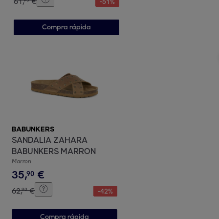
61
,
€
-
51
%
Compra rápida
BABUNKERS
SANDALIA ZAHARA
BABUNKERS MARRON
Marron
35
,
€
90
62
,
€
90
-
42
%
Compra rápida