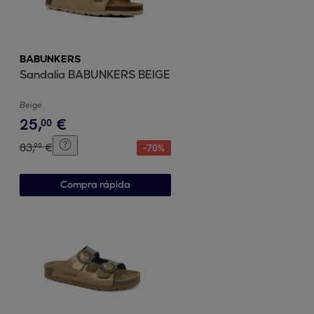
BABUNKERS
Sandalia BABUNKERS BEIGE
Beige
25
,
€
00
83
,
€
90
-
70
%
Compra rápida