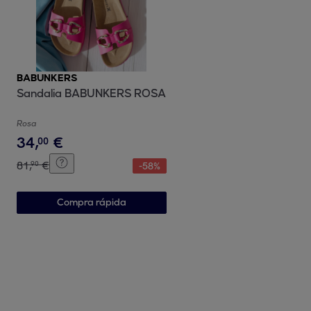
BABUNKERS
Sandalia BABUNKERS ROSA
Rosa
34
,
€
00
81
,
€
90
-
58
%
Compra rápida