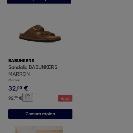
BABUNKERS
Sandalia BABUNKERS
MARRON
Marron
32
,
€
00
92
,
€
90
-
65
%
Compra rápida