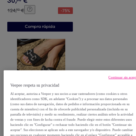
30
,
€
124
,
€
90
-
75
%
Compra rápida
Continuar sin acep
Veepee respeta su privacidad
BABUNKERS
Al aceptar, autoriza a Veepee y sus socios a usar rastreadores (como cookies u otros
Sandalia BABUNKERS
identificadores como SDK, en adelante "Cookies") y a procesar sus datos personales
NEGRO
(como sus datos de navegación, datos de pedidos e información proporcionada en su
cuenta de miembro) con el fin de ofrecerle publicidad personalizada (incluida en su
Negro
pantalla de televisión) y medir su rendimiento, realizar ciertos análisis sobre la actividad
38
,
€
00
de ventas y con fines de lucha contra el fraude. Puede elegir entre estos diferentes usos
haciendo clic en "Configurar" o rechazar todo haciendo clic en el botón "Continuar sin
85
,
€
90
-
55
%
aceptar". Sus elecciones se aplican solo a este navegador y/o dispositivo. Puede cambiar
sus opciones en cualquier momento haciendo clic en el enlace “Configurar” accesible a