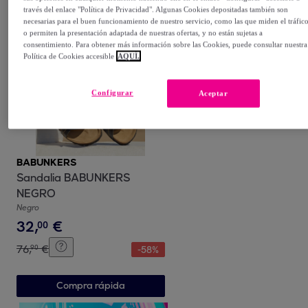
través del enlace "Política de Privacidad". Algunas Cookies depositadas también son
Compra rápida
necesarias para el buen funcionamiento de nuestro servicio, como las que miden el tráfic
o permiten la presentación adaptada de nuestras ofertas, y no están sujetas a
consentimiento. Para obtener más información sobre las Cookies, puede consultar nuestra
Política de Cookies accesible
AQUÍ.
Configurar
Aceptar
BABUNKERS
Sandalia BABUNKERS
NEGRO
Negro
32
,
€
00
76
,
€
90
-
58
%
Compra rápida