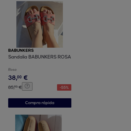
BABUNKERS
Sandalia BABUNKERS ROSA
Rosa
38
,
€
00
85
,
€
90
-
55
%
Compra rápida