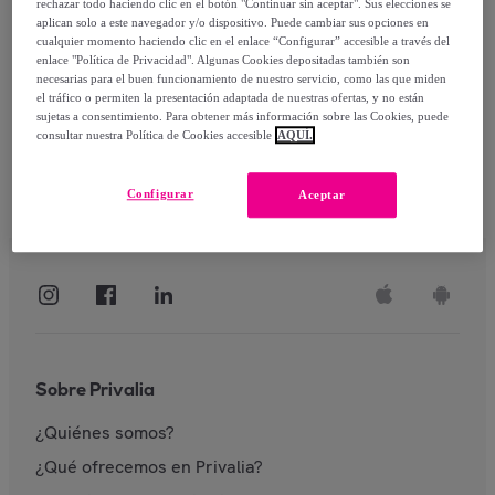
rechazar todo haciendo clic en el botón "Continuar sin aceptar". Sus elecciones se
aplican solo a este navegador y/o dispositivo. Puede cambiar sus opciones en
Identificarme
cualquier momento haciendo clic en el enlace “Configurar” accesible a través del
enlace "Política de Privacidad". Algunas Cookies depositadas también son
necesarias para el buen funcionamiento de nuestro servicio, como las que miden
el tráfico o permiten la presentación adaptada de nuestras ofertas, y no están
sujetas a consentimiento. Para obtener más información sobre las Cookies, puede
consultar nuestra Política de Cookies accesible
AQUÍ.
Configurar
Aceptar
Sobre Privalia
¿Quiénes somos?
¿Qué ofrecemos en Privalia?