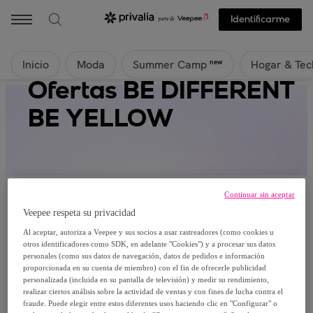
Identificarme
Inicio
Moda
Hogar & Tec
new
Summer Camp
Ofertas BE DIFFERENT
BE YELLOW
Continuar sin aceptar
Veepee respeta su privacidad
Al aceptar, autoriza a Veepee y sus socios a usar rastreadores (como cookies u
Actualmente no hay productos disponibles.
otros identificadores como SDK, en adelante "Cookies") y a procesar sus datos
personales (como sus datos de navegación, datos de pedidos e información
proporcionada en su cuenta de miembro) con el fin de ofrecerle publicidad
Regístrate y accede a todos los productos visibles
personalizada (incluida en su pantalla de televisión) y medir su rendimiento,
para nuestros miembros.
realizar ciertos análisis sobre la actividad de ventas y con fines de lucha contra el
fraude. Puede elegir entre estos diferentes usos haciendo clic en "Configurar" o