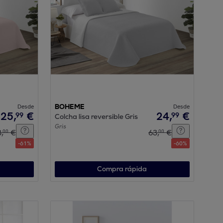
Desde
BOHEME
Desde
25
,
€
24
,
€
99
99
Colcha lisa reversible Gris
Gris
8
,
€
63
,
€
00
00
-
61
%
-
60
%
Compra rápida