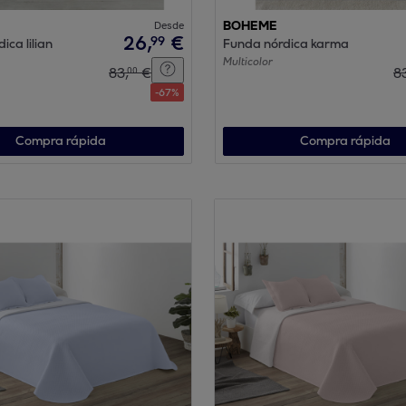
Desde
BOHEME
26
,
€
99
ica lilian
Funda nórdica karma
Multicolor
83
,
€
8
00
-
67
%
Compra rápida
Compra rápida