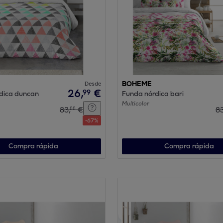
Desde
BOHEME
26
,
€
99
dica duncan
Funda nórdica bari
Multicolor
83
,
€
8
00
-
67
%
Compra rápida
Compra rápida