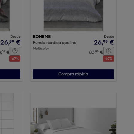
Desde
BOHEME
Desde
26
,
€
26
,
€
99
99
Funda nórdica opaline
Multicolor
3
,
€
83
,
€
00
00
-
67
%
-
67
%
Compra rápida