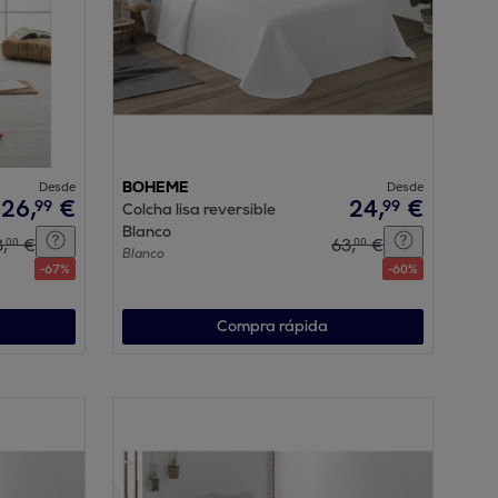
Desde
BOHEME
Desde
26
,
€
24
,
€
99
99
Colcha lisa reversible
Blanco
3
,
€
63
,
€
00
00
Blanco
-
67
%
-
60
%
Compra rápida