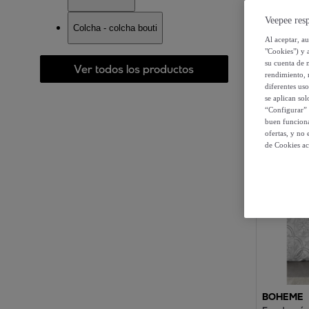
Veepee resp
Colcha - colcha bouti
22 artícul
Al aceptar, a
"Cookies") y 
su cuenta de 
Ver todos los productos
rendimiento, r
diferentes us
se aplican so
“Configurar” 
buen funciona
ofertas, y no
de Cookies ac
BOHEME