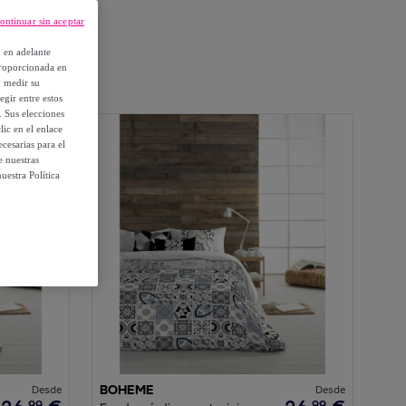
ontinuar sin aceptar
, en adelante
proporcionada en
y medir su
egir entre estos
. Sus elecciones
ic en el enlace
cesarias para el
e nuestras
uestra Política
Desde
BOHEME
Desde
99
99