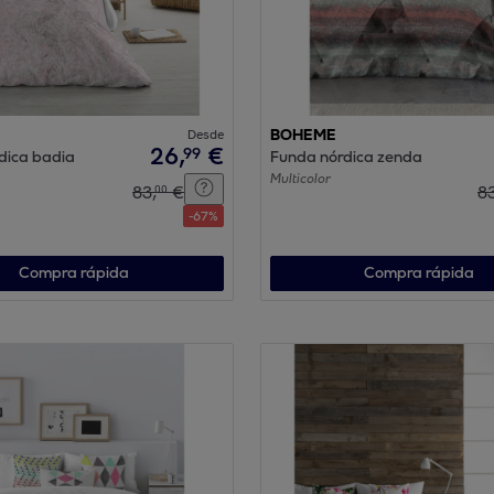
Desde
BOHEME
26
,
€
99
dica badia
Funda nórdica zenda
Multicolor
83
,
€
8
00
-
67
%
Compra rápida
Compra rápida