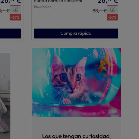
26
,
€
26
,
€
Funda nórdica santorini
Multicolor
3
,
€
83
,
€
00
00
-
67
%
-
67
%
Compra rápida
Los que tengan curiosidad,