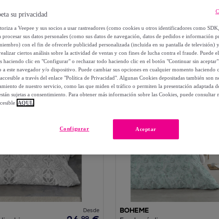
Color
Precio
Ordenar por
C
eta su privacidad
os
utoriza a Veepee y sus socios a usar rastreadores (como cookies u otros identificadores como SDK
a procesar sus datos personales (como sus datos de navegación, datos de pedidos e información 
miembro) con el fin de ofrecerle publicidad personalizada (incluida en su pantalla de televisión) 
ealizar ciertos análisis sobre la actividad de ventas y con fines de lucha contra el fraude. Puede el
os haciendo clic en "Configurar" o rechazar todo haciendo clic en el botón "Continuar sin aceptar"
lo a este navegador y/o dispositivo. Puede cambiar sus opciones en cualquier momento haciendo cl
accesible a través del enlace "Política de Privacidad". Algunas Cookies depositadas también son ne
miento de nuestro servicio, como las que miden el tráfico o permiten la presentación adaptada d
 están sujetas a consentimiento. Para obtener más información sobre las Cookies, puede consultar n
cesible
AQUÍ.
Configurar
Aceptar
Desde
BOHEME
99