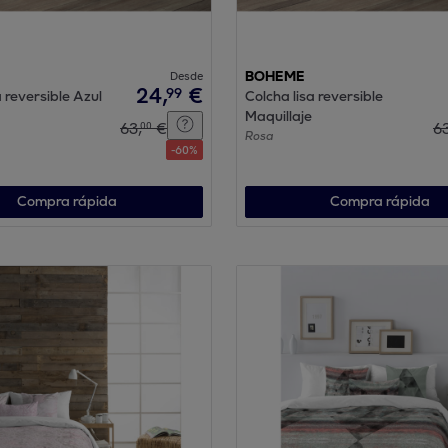
Desde
BOHEME
24
,
€
99
a reversible Azul
Colcha lisa reversible
Maquillaje
63
,
€
6
00
Rosa
-
60
%
Compra rápida
Compra rápida