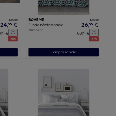
Desde
BOHEME
Desde
24
,
€
26
,
€
99
99
Funda nórdica nadia
Multicolor
3
,
€
83
,
€
00
00
-
60
%
-
67
%
Compra rápida