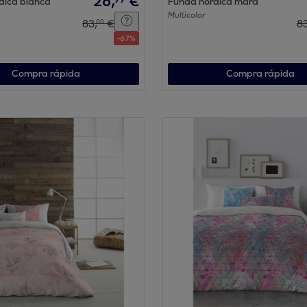
26
,
€
dica bianca
Funda nórdica mara
Multicolor
83
,
€
8
00
-
67
%
Compra rápida
Compra rápida