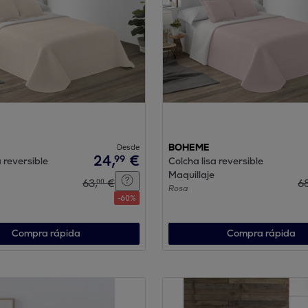
Desde
BOHEME
24
,
€
99
a reversible
Colcha lisa reversible
Maquillaje
63
,
€
6
00
Rosa
-
60
%
Compra rápida
Compra rápida