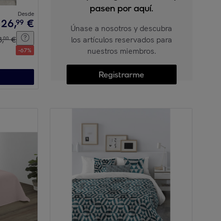
pasen por aquí.
Desde
26
,
€
99
Únase a nosotros y descubra
3
,
€
los artículos reservados para
00
nuestros miembros.
-
67
%
Registrarme