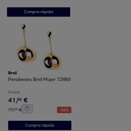
Compra rápida
Breil
Pendientes Breil Mujer TJ1861
Dorado
41
,
€
00
77
,
€
00
-
46
%
Compra rápida