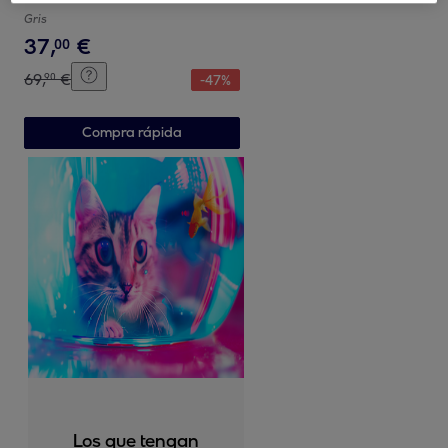
Gris
37
,
€
00
69
,
€
90
-
47
%
Compra rápida
Los que tengan