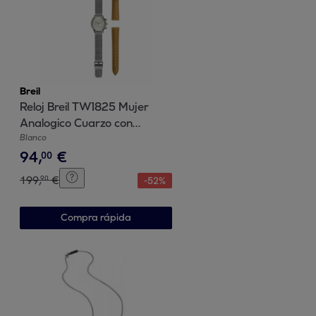
Breil
Reloj Breil TW1825 Mujer
Analogico Cuarzo con
Correa de Acero inoxidable
Blanco
94
,
€
00
199
,
€
90
-
52
%
Compra rápida