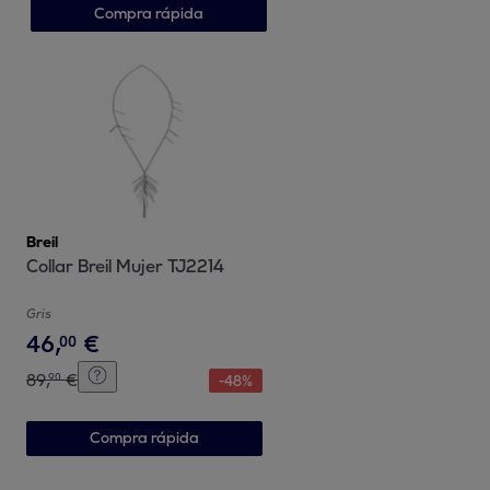
Compra rápida
Breil
Collar Breil Mujer TJ2214
Gris
46
,
€
00
89
,
€
90
-
48
%
Compra rápida