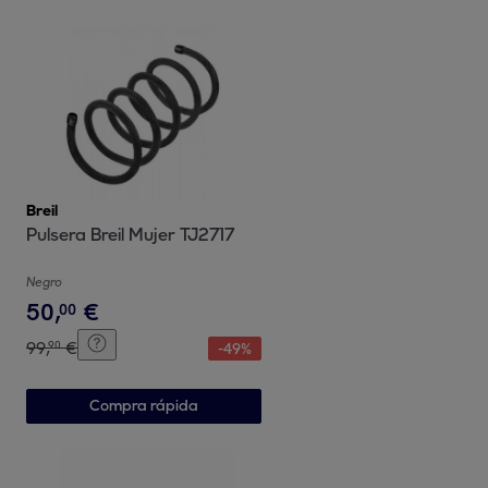
Breil
Pulsera Breil Mujer TJ2717
Negro
50
,
€
00
99
,
€
90
-
49
%
Compra rápida