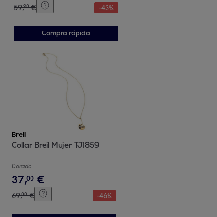
59
,
€
90
-
43
%
Compra rápida
Breil
Collar Breil Mujer TJ1859
Dorado
37
,
€
00
69
,
€
00
-
46
%