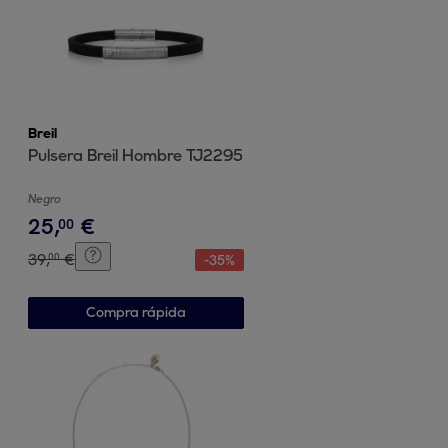
Breil
Pulsera Breil Hombre TJ2295
Negro
25
,
€
00
39
,
€
00
-
35
%
Compra rápida