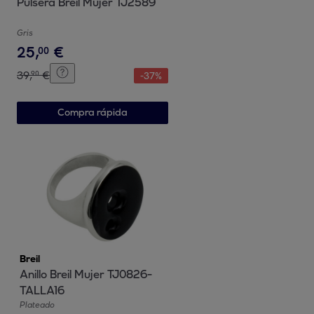
Pulsera Breil Mujer TJ2589
Gris
25
,
€
00
39
,
€
90
-
37
%
Compra rápida
Breil
Anillo Breil Mujer TJ0826-
TALLA16
Plateado