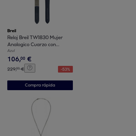
Breil
Reloj Breil TW1830 Mujer
Analogico Cuarzo con
Correa de Acero inoxidable
Azul
106
,
€
00
229
,
€
90
-
53
%
Compra rápida