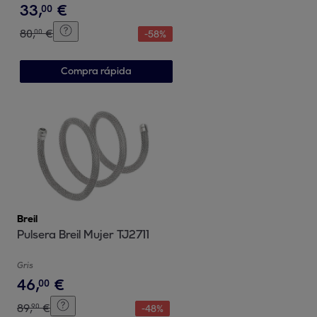
33
,
€
00
80
,
€
00
-
58
%
Compra rápida
Breil
Pulsera Breil Mujer TJ2711
Gris
46
,
€
00
89
,
€
90
-
48
%