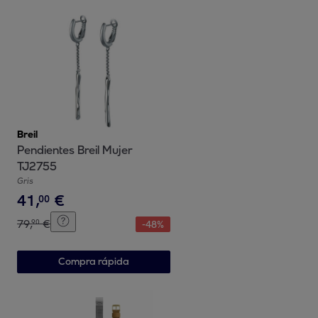
Breil
Pendientes Breil Mujer
TJ2755
Gris
41
,
€
00
79
,
€
90
-
48
%
Compra rápida