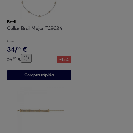
Breil
Collar Breil Mujer TJ2624
Gris
34
,
€
00
59
,
€
90
-
43
%
Compra rápida