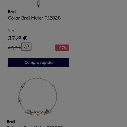
Breil
Collar Breil Mujer TJ2828
Gris
37
,
€
00
69
,
€
90
-
47
%
Compra rápida
Breil