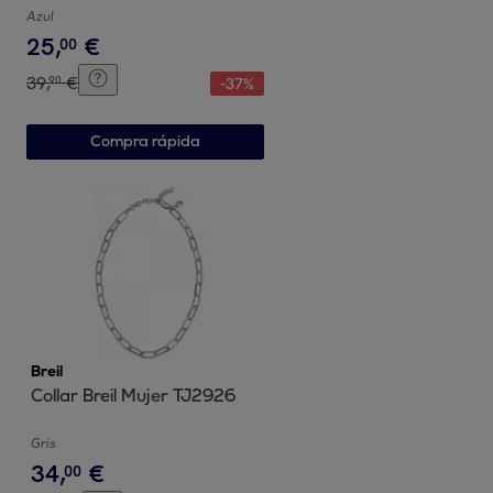
Azul
25
,
€
00
39
,
€
90
-
37
%
Compra rápida
Breil
Collar Breil Mujer TJ2926
Gris
34
,
€
00