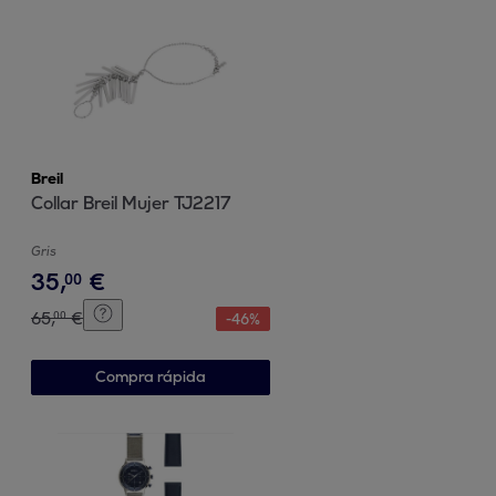
Breil
Collar Breil Mujer TJ2217
Gris
35
,
€
00
65
,
€
00
-
46
%
Compra rápida