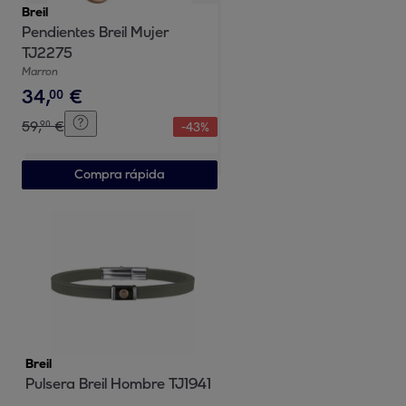
Breil
Pendientes Breil Mujer
TJ2275
Marron
34
,
€
00
59
,
€
90
-
43
%
Compra rápida
Breil
Pulsera Breil Hombre TJ1941