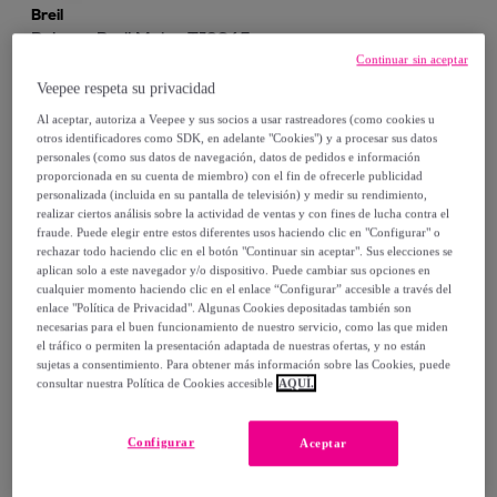
Breil
Pulsera Breil Mujer TJ2945
Continuar sin aceptar
Dorado
Veepee respeta su privacidad
34
,
€
00
Al aceptar, autoriza a Veepee y sus socios a usar rastreadores (como cookies u
otros identificadores como SDK, en adelante "Cookies") y a procesar sus datos
59
,
€
90
-
43
%
personales (como sus datos de navegación, datos de pedidos e información
proporcionada en su cuenta de miembro) con el fin de ofrecerle publicidad
personalizada (incluida en su pantalla de televisión) y medir su rendimiento,
Compra rápida
realizar ciertos análisis sobre la actividad de ventas y con fines de lucha contra el
fraude. Puede elegir entre estos diferentes usos haciendo clic en "Configurar" o
rechazar todo haciendo clic en el botón "Continuar sin aceptar". Sus elecciones se
aplican solo a este navegador y/o dispositivo. Puede cambiar sus opciones en
cualquier momento haciendo clic en el enlace “Configurar” accesible a través del
enlace "Política de Privacidad". Algunas Cookies depositadas también son
necesarias para el buen funcionamiento de nuestro servicio, como las que miden
el tráfico o permiten la presentación adaptada de nuestras ofertas, y no están
sujetas a consentimiento. Para obtener más información sobre las Cookies, puede
consultar nuestra Política de Cookies accesible
AQUÍ.
Configurar
Breil
Aceptar
Pulsera Breil Hombre TJ2744