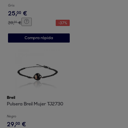
Gris
25
,
€
00
39
,
€
90
-
37
%
Compra rápida
Breil
Pulsera Breil Mujer TJ2730
Negro
29
,
€
00