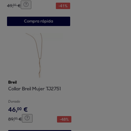
49
,
€
90
-
41
%
Compra rápida
Breil
Collar Breil Mujer TJ2751
Dorado
46
,
€
00
89
,
€
90
-
48
%