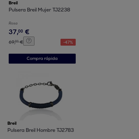
Breil
Pulsera Breil Mujer TJ2238
Rosa
37
,
€
00
69
,
€
90
-
47
%
Compra rápida
Breil
Pulsera Breil Hombre TJ2783