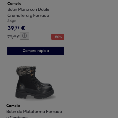
Camelia
Botin Plano con Doble
Cremallera y Forrado
Beige
39
,
€
99
79
,
€
98
-
50
%
Compra rápida
Camelia
Botin de Plataforma Forrado
y Cordones