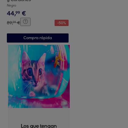
Negro
44
,
€
99
89
,
€
98
-
50
%
Compra rápida
Los que tengan