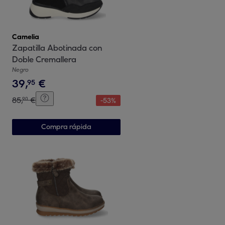
Camelia
Zapatilla Abotinada con
Doble Cremallera
Negro
39
,
€
95
85
,
€
90
-
53
%
Compra rápida