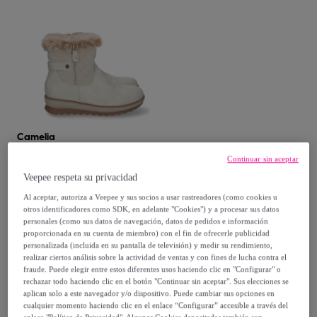
Camelia
Botin Plano con Doble
Continuar sin aceptar
Cremallera y Forrado
Veepee respeta su privacidad
Beige
39
,
€
Al aceptar, autoriza a Veepee y sus socios a usar rastreadores (como cookies u
99
otros identificadores como SDK, en adelante "Cookies") y a procesar sus datos
personales (como sus datos de navegación, datos de pedidos e información
79
,
€
98
-
50
%
proporcionada en su cuenta de miembro) con el fin de ofrecerle publicidad
personalizada (incluida en su pantalla de televisión) y medir su rendimiento,
realizar ciertos análisis sobre la actividad de ventas y con fines de lucha contra el
Compra rápida
fraude. Puede elegir entre estos diferentes usos haciendo clic en "Configurar" o
rechazar todo haciendo clic en el botón "Continuar sin aceptar". Sus elecciones se
aplican solo a este navegador y/o dispositivo. Puede cambiar sus opciones en
cualquier momento haciendo clic en el enlace “Configurar” accesible a través del