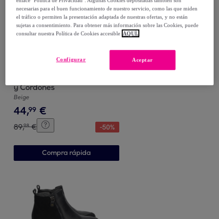
enlace "Política de Privacidad". Algunas Cookies depositadas también son
necesarias para el buen funcionamiento de nuestro servicio, como las que miden
el tráfico o permiten la presentación adaptada de nuestras ofertas, y no están
sujetas a consentimiento. Para obtener más información sobre las Cookies, puede
consultar nuestra Política de Cookies accesible
AQUÍ.
Configurar
Aceptar
Camelia
Botin de Plataforma Forrado
y Cordones
Beige
44
,
€
99
89
,
€
98
-
50
%
Compra rápida