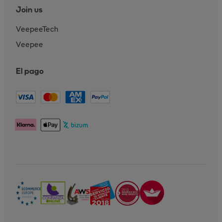
Join us
VeepeeTech
Veepee
El pago