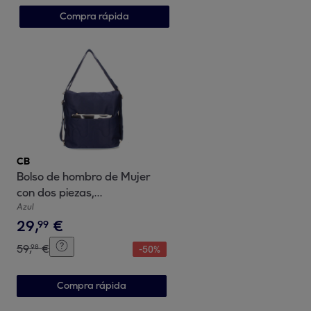
Compra rápida
CB
Bolso de hombro de Mujer
con dos piezas,
compartimento principal con
Azul
29
,
€
cremallera
99
59
,
€
98
-
50
%
Compra rápida