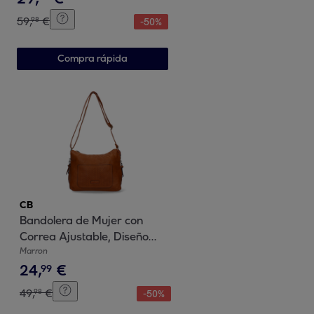
59
,
€
98
-
50
%
Compra rápida
CB
Bandolera de Mujer con
Correa Ajustable, Diseño
Moderno
Marron
24
,
€
99
49
,
€
98
-
50
%