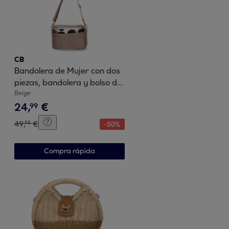
CB
Bandolera de Mujer con dos
piezas, bandolera y bolso de
mano
Beige
24
,
€
99
49
,
€
98
-
50
%
Compra rápida