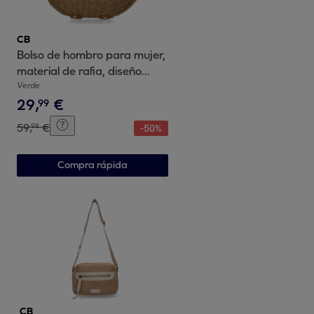
CB
Bolso de hombro para mujer,
material de rafia, diseño
elegante y moderno ideal
Verde
29
,
€
para verano
99
59
,
€
98
-
50
%
Compra rápida
CB