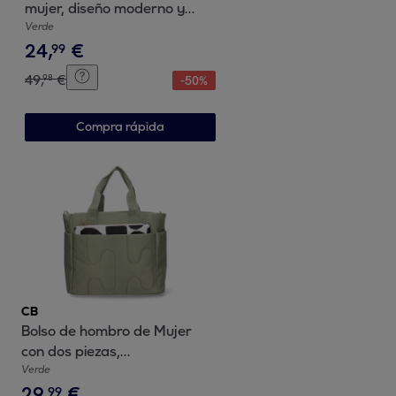
mujer, diseño moderno y
comodo, compartimento
Verde
24
,
€
principal con boton de iman
99
49
,
€
98
-
50
%
Compra rápida
CB
Bolso de hombro de Mujer
con dos piezas,
compartimento principal con
Verde
29
,
€
cremallera
99