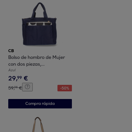
CB
Bolso de hombro de Mujer
con dos piezas,
compartimento principal con
Azul
29
,
€
cremallera
99
59
,
€
98
-
50
%
Compra rápida