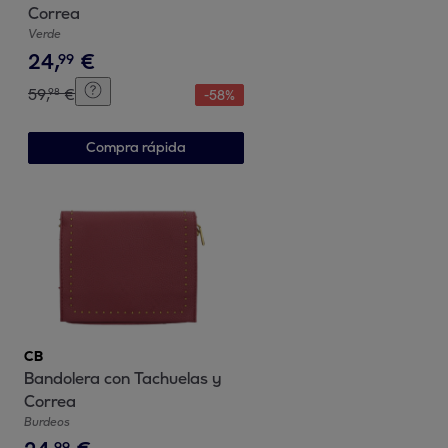
Correa
Verde
24
,
€
99
59
,
€
98
-
58
%
Compra rápida
CB
Bandolera con Tachuelas y
Correa
Burdeos
99