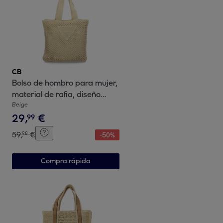
CB
Bolso de hombro para mujer,
material de rafia, diseño
elegante y moderno con
Beige
29
,
€
adorno en la parte delantera
99
59
,
€
98
-
50
%
Compra rápida