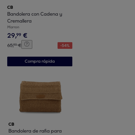
CB
Bandolera con Cadena y
Cremallera
Marron
29
,
€
99
65
,
€
90
-
54
%
Compra rápida
CB
Bandolera de rafia para