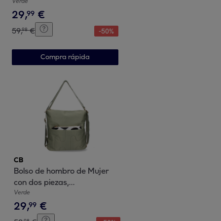
compartimento principal con
Verde
29
,
€
cremallera
99
59
,
€
98
-
50
%
Compra rápida
CB
Bolso de hombro de Mujer
con dos piezas,
compartimento principal con
Verde
29
,
€
cremallera
99
98