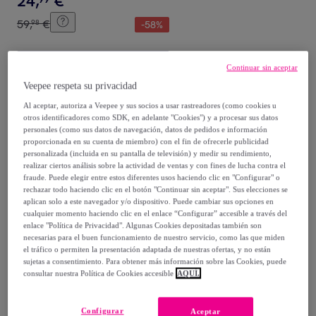
24
,
€
59
,
€
98
-
58
%
Compra rápida
Continuar sin aceptar
Veepee respeta su privacidad
Al aceptar, autoriza a Veepee y sus socios a usar rastreadores (como cookies u
otros identificadores como SDK, en adelante "Cookies") y a procesar sus datos
personales (como sus datos de navegación, datos de pedidos e información
proporcionada en su cuenta de miembro) con el fin de ofrecerle publicidad
personalizada (incluida en su pantalla de televisión) y medir su rendimiento,
realizar ciertos análisis sobre la actividad de ventas y con fines de lucha contra el
fraude. Puede elegir entre estos diferentes usos haciendo clic en "Configurar" o
rechazar todo haciendo clic en el botón "Continuar sin aceptar". Sus elecciones se
aplican solo a este navegador y/o dispositivo. Puede cambiar sus opciones en
CB
cualquier momento haciendo clic en el enlace “Configurar” accesible a través del
Bandolera con Cadena y
enlace "Política de Privacidad". Algunas Cookies depositadas también son
necesarias para el buen funcionamiento de nuestro servicio, como las que miden
Cremallera
el tráfico o permiten la presentación adaptada de nuestras ofertas, y no están
Rosa
sujetas a consentimiento. Para obtener más información sobre las Cookies, puede
29
,
€
99
consultar nuestra Política de Cookies accesible
AQUÍ.
65
,
€
90
-
54
%
Configurar
Aceptar