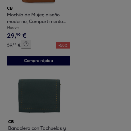
CB
Mochila de Mujer, diseño
moderno, Compartimento
Principal con Cremallera
Marron
29
,
€
99
59
,
€
98
-
50
%
Compra rápida
CB
Bandolera con Tachuelas y