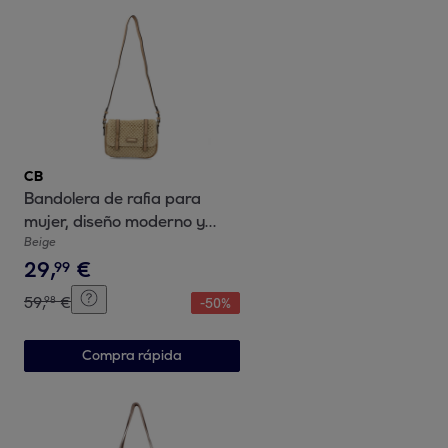
CB
Bandolera de rafia para
mujer, diseño moderno y
comodo, compartimento
Beige
29
,
€
principal con boton de iman
99
59
,
€
98
-
50
%
Compra rápida