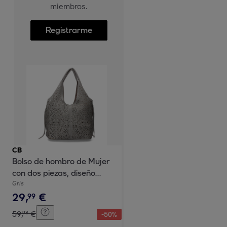
miembros.
Registrarme
CB
Bolso de hombro de Mujer
con dos piezas, diseño
moderno con detalles en los
Gris
29
,
€
laterales
99
59
,
€
98
-
50
%