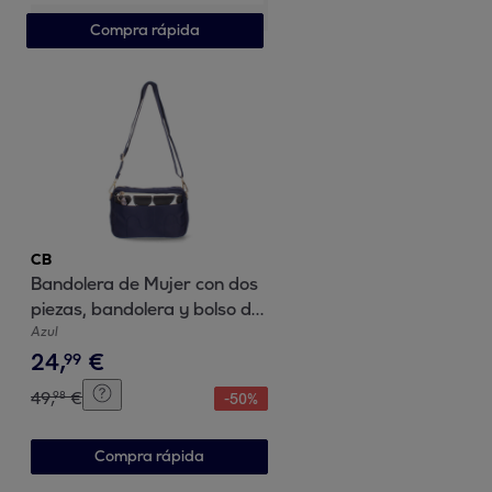
Compra rápida
CB
Bandolera de Mujer con dos
piezas, bandolera y bolso de
mano
Azul
24
,
€
99
49
,
€
98
-
50
%
Compra rápida