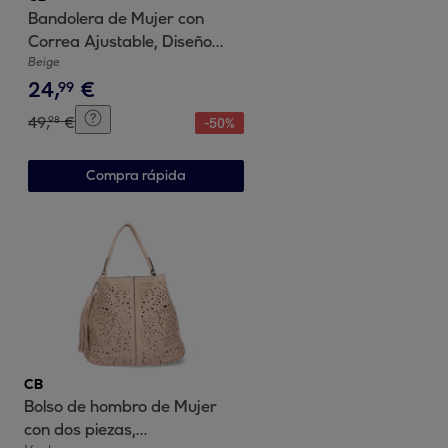
Bandolera de Mujer con
Correa Ajustable, Diseño
Moderno
Beige
24
,
€
99
49
,
€
98
-
50
%
Compra rápida
CB
Bolso de hombro de Mujer
con dos piezas,