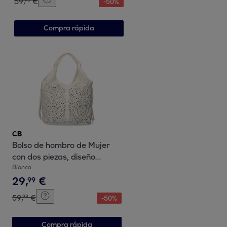
59
,
€
-
50
%
Compra rápida
CB
Bolso de hombro de Mujer
con dos piezas, diseño
moderno con detalles en los
Blanco
29
,
€
laterales
99
59
,
€
98
-
50
%
Compra rápida