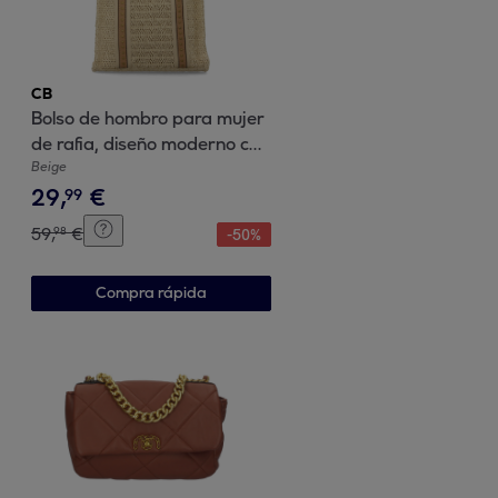
CB
Bolso de hombro para mujer
de rafia, diseño moderno con
adornos metalicos.
Beige
29
,
€
99
59
,
€
98
-
50
%
Compra rápida