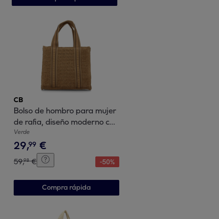
CB
Bolso de hombro para mujer
de rafia, diseño moderno con
adornos metalicos.
Verde
29
,
€
99
59
,
€
98
-
50
%
Compra rápida