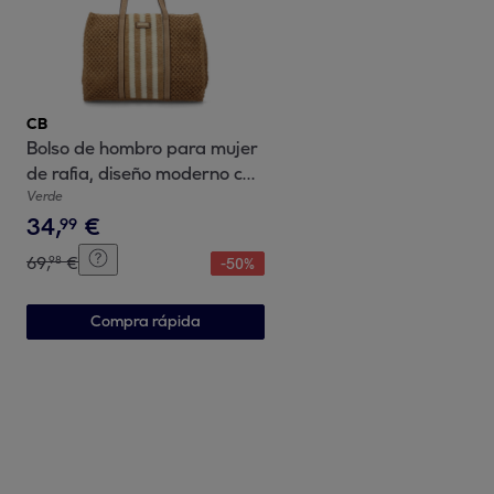
CB
Bolso de hombro para mujer
de rafia, diseño moderno con
adornos, comodo.
Verde
34
,
€
99
69
,
€
98
-
50
%
Compra rápida