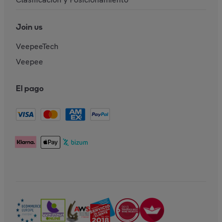
Join us
VeepeeTech
Veepee
El pago