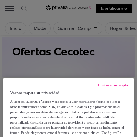
Identificarme
Inicio
Moda
Hogar & Tec
new
Summer Camp
Ofertas Cecotec
Continuar sin aceptar
Veepee respeta su privacidad
Al aceptar, autoriza a Veepee y sus socios a usar rastreadores (como cookies u
Actualmente no hay productos disponibles.
otros identificadores como SDK, en adelante "Cookies") y a procesar sus datos
personales (como sus datos de navegación, datos de pedidos e información
proporcionada en su cuenta de miembro) con el fin de ofrecerle publicidad
Regístrate y accede a todos los productos visibles
personalizada (incluida en su pantalla de televisión) y medir su rendimiento,
para nuestros miembros.
realizar ciertos análisis sobre la actividad de ventas y con fines de lucha contra el
fraude. Puede elegir entre estos diferentes usos haciendo clic en "Configurar" o