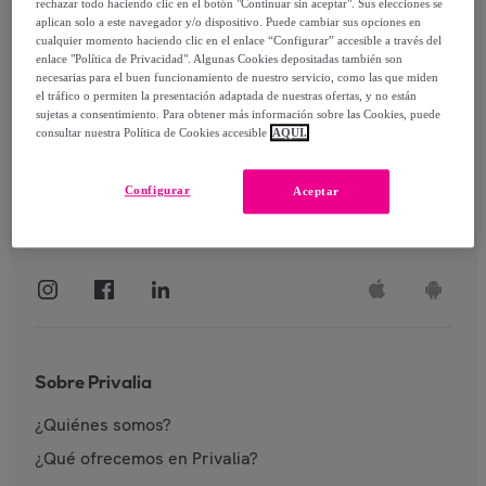
rechazar todo haciendo clic en el botón "Continuar sin aceptar". Sus elecciones se
aplican solo a este navegador y/o dispositivo. Puede cambiar sus opciones en
Identificarme
cualquier momento haciendo clic en el enlace “Configurar” accesible a través del
enlace "Política de Privacidad". Algunas Cookies depositadas también son
necesarias para el buen funcionamiento de nuestro servicio, como las que miden
el tráfico o permiten la presentación adaptada de nuestras ofertas, y no están
sujetas a consentimiento. Para obtener más información sobre las Cookies, puede
consultar nuestra Política de Cookies accesible
AQUÍ.
Configurar
Aceptar
Sobre Privalia
¿Quiénes somos?
¿Qué ofrecemos en Privalia?