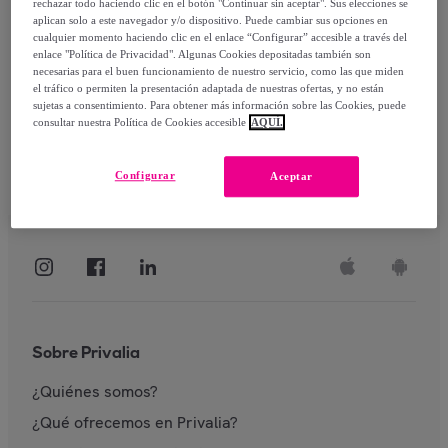
rechazar todo haciendo clic en el botón "Continuar sin aceptar". Sus elecciones se
aplican solo a este navegador y/o dispositivo. Puede cambiar sus opciones en
Identificarme
cualquier momento haciendo clic en el enlace “Configurar” accesible a través del
enlace "Política de Privacidad". Algunas Cookies depositadas también son
necesarias para el buen funcionamiento de nuestro servicio, como las que miden
el tráfico o permiten la presentación adaptada de nuestras ofertas, y no están
sujetas a consentimiento. Para obtener más información sobre las Cookies, puede
consultar nuestra Política de Cookies accesible
AQUÍ.
Configurar
Aceptar
Sobre Privalia
¿Quiénes somos?
¿Qué ofrecemos en Privalia?