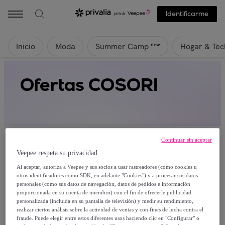
Identificarme
Inicio
Moda
Hogar & Tec
new
Summer Camp
Ofertas COSORI
Continuar sin aceptar
Veepee respeta su privacidad
Al aceptar, autoriza a Veepee y sus socios a usar rastreadores (como cookies u
Actualmente no hay productos disponibles.
otros identificadores como SDK, en adelante "Cookies") y a procesar sus datos
personales (como sus datos de navegación, datos de pedidos e información
proporcionada en su cuenta de miembro) con el fin de ofrecerle publicidad
Regístrate y accede a todos los productos visibles
personalizada (incluida en su pantalla de televisión) y medir su rendimiento,
para nuestros miembros.
realizar ciertos análisis sobre la actividad de ventas y con fines de lucha contra el
fraude. Puede elegir entre estos diferentes usos haciendo clic en "Configurar" o