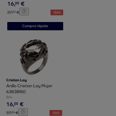
16
,
€
00
37
,
€
00
-
56
%
Compra rápida
Cristian Lay
Anillo Cristian Lay Mujer
43638160
Gris
16
,
€
00
37
,
€
00
-
56
%