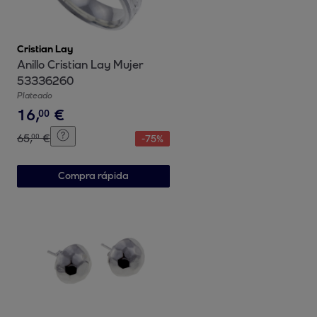
Cristian Lay
Anillo Cristian Lay Mujer
53336260
Plateado
16
,
€
00
65
,
€
00
-
75
%
Compra rápida