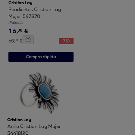
Cristian Lay
Pendientes Cristian Lay
Mujer 547370
Plateado
16
,
€
00
65
,
€
00
-
75
%
Compra rápida
Cristian Lay
Anillo Cristian Lay Mujer
54418120