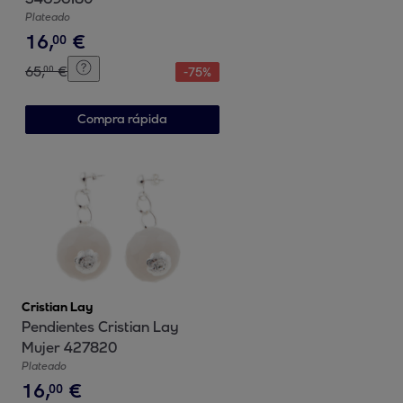
Plateado
16
,
€
00
65
,
€
00
-
75
%
Compra rápida
Cristian Lay
Pendientes Cristian Lay
Mujer 427820
Plateado
16
,
€
00