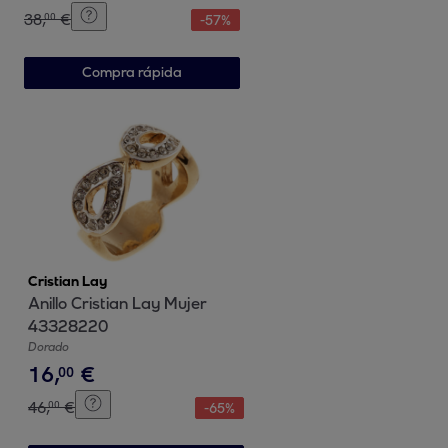
38
,
€
00
-
57
%
Compra rápida
Cristian Lay
Anillo Cristian Lay Mujer
43328220
Dorado
16
,
€
00
46
,
€
00
-
65
%