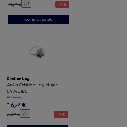
46
,
€
00
-
65
%
Compra rápida
Cristian Lay
Anillo Cristian Lay Mujer
54740180
Plateado
16
,
€
00
65
,
€
00
-
75
%