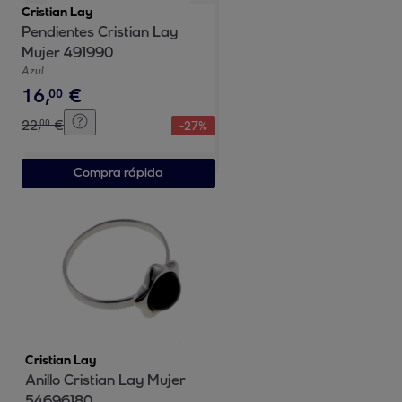
Cristian Lay
Pendientes Cristian Lay
Mujer 491990
Azul
16
,
€
00
22
,
€
00
-
27
%
Compra rápida
Cristian Lay
Anillo Cristian Lay Mujer
54696180