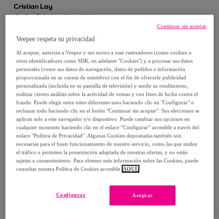
Cristian Lay
Anillo Cristian Lay Mujer
Continuar sin aceptar
54662100
Plateado
Veepee respeta su privacidad
16
,
€
00
Al aceptar, autoriza a Veepee y sus socios a usar rastreadores (como cookies u
otros identificadores como SDK, en adelante "Cookies") y a procesar sus datos
65
,
€
00
-
75
%
personales (como sus datos de navegación, datos de pedidos e información
proporcionada en su cuenta de miembro) con el fin de ofrecerle publicidad
personalizada (incluida en su pantalla de televisión) y medir su rendimiento,
Compra rápida
realizar ciertos análisis sobre la actividad de ventas y con fines de lucha contra el
fraude. Puede elegir entre estos diferentes usos haciendo clic en "Configurar" o
rechazar todo haciendo clic en el botón "Continuar sin aceptar". Sus elecciones se
aplican solo a este navegador y/o dispositivo. Puede cambiar sus opciones en
cualquier momento haciendo clic en el enlace “Configurar” accesible a través del
enlace "Política de Privacidad". Algunas Cookies depositadas también son
necesarias para el buen funcionamiento de nuestro servicio, como las que miden
el tráfico o permiten la presentación adaptada de nuestras ofertas, y no están
sujetas a consentimiento. Para obtener más información sobre las Cookies, puede
consultar nuestra Política de Cookies accesible
AQUÍ.
Configurar
Cristian Lay
Aceptar
Anillo Cristian Lay Mujer
5477510