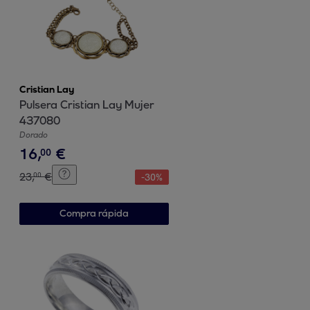
Cristian Lay
Pulsera Cristian Lay Mujer
437080
Dorado
16
,
€
00
23
,
€
00
-
30
%
Compra rápida