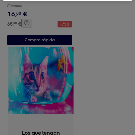
Plateado
16
,
€
00
65
,
€
00
-
75
%
Compra rápida
Los que tengan