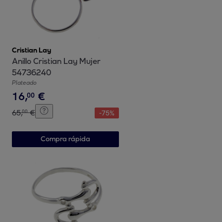
Cristian Lay
Anillo Cristian Lay Mujer
54736240
Plateado
16
,
€
00
65
,
€
00
-
75
%
Compra rápida