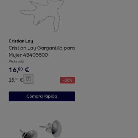
Cristian Lay
Cristian Lay Gargantilla para
Mujer 43406600
Plateado
16
,
€
00
25
,
€
00
-
36
%
Compra rápida