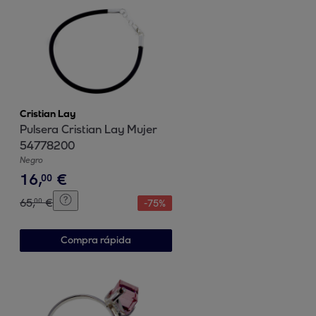
Cristian Lay
Pulsera Cristian Lay Mujer
54778200
Negro
16
,
€
00
65
,
€
00
-
75
%
Compra rápida