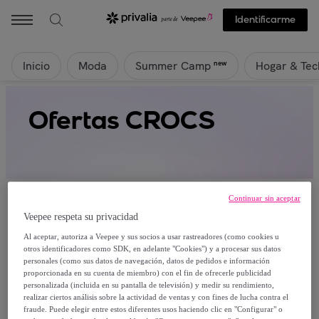
Identificarme
Inicio
Moda
Hogar & Tec
new
Summer Camp
Ofertas CROCS
Continuar sin aceptar
Veepee respeta su privacidad
Al aceptar, autoriza a Veepee y sus socios a usar rastreadores (como cookies u
Actualmente no hay productos disponibles.
otros identificadores como SDK, en adelante "Cookies") y a procesar sus datos
personales (como sus datos de navegación, datos de pedidos e información
proporcionada en su cuenta de miembro) con el fin de ofrecerle publicidad
Regístrate y accede a todos los productos visibles
personalizada (incluida en su pantalla de televisión) y medir su rendimiento,
para nuestros miembros.
realizar ciertos análisis sobre la actividad de ventas y con fines de lucha contra el
fraude. Puede elegir entre estos diferentes usos haciendo clic en "Configurar" o