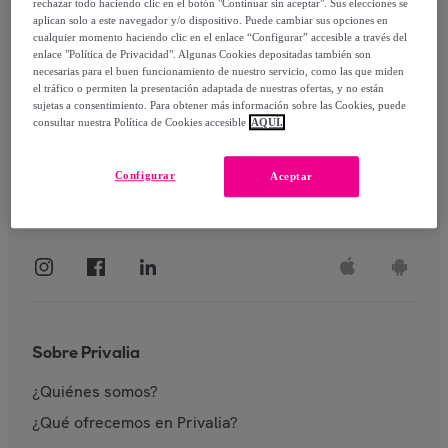
rechazar todo haciendo clic en el botón "Continuar sin aceptar". Sus elecciones se
aplican solo a este navegador y/o dispositivo. Puede cambiar sus opciones en
Identificarme
cualquier momento haciendo clic en el enlace “Configurar” accesible a través del
enlace "Política de Privacidad". Algunas Cookies depositadas también son
necesarias para el buen funcionamiento de nuestro servicio, como las que miden
el tráfico o permiten la presentación adaptada de nuestras ofertas, y no están
sujetas a consentimiento. Para obtener más información sobre las Cookies, puede
consultar nuestra Política de Cookies accesible
AQUÍ.
Configurar
Aceptar
Sobre Privalia
¿Quiénes somos?
¿Qué ofrecemos en Privalia?