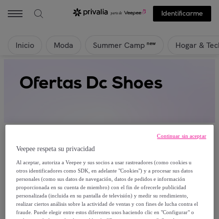
Identificarme
Inicio
Moda
Hogar & Tec
new
Summer Camp
Ofertas Dc Shoes
Continuar sin aceptar
Veepee respeta su privacidad
Al aceptar, autoriza a Veepee y sus socios a usar rastreadores (como cookies u
Actualmente no hay productos disponibles.
otros identificadores como SDK, en adelante "Cookies") y a procesar sus datos
personales (como sus datos de navegación, datos de pedidos e información
proporcionada en su cuenta de miembro) con el fin de ofrecerle publicidad
Regístrate y accede a todos los productos visibles
personalizada (incluida en su pantalla de televisión) y medir su rendimiento,
para nuestros miembros.
realizar ciertos análisis sobre la actividad de ventas y con fines de lucha contra el
fraude. Puede elegir entre estos diferentes usos haciendo clic en "Configurar" o