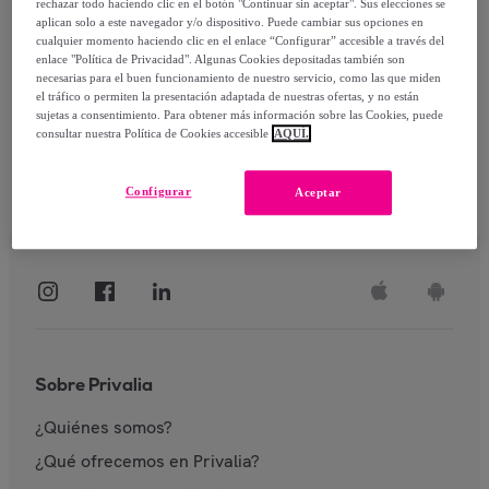
rechazar todo haciendo clic en el botón "Continuar sin aceptar". Sus elecciones se
aplican solo a este navegador y/o dispositivo. Puede cambiar sus opciones en
Identificarme
cualquier momento haciendo clic en el enlace “Configurar” accesible a través del
enlace "Política de Privacidad". Algunas Cookies depositadas también son
necesarias para el buen funcionamiento de nuestro servicio, como las que miden
el tráfico o permiten la presentación adaptada de nuestras ofertas, y no están
sujetas a consentimiento. Para obtener más información sobre las Cookies, puede
consultar nuestra Política de Cookies accesible
AQUÍ.
Configurar
Aceptar
Sobre Privalia
¿Quiénes somos?
¿Qué ofrecemos en Privalia?