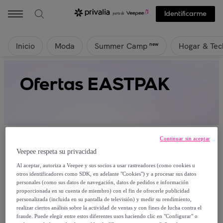
Identificarme
Inicio
Moda
Hogar & Tec
new
Summer Camp
Ofertas EASTPAK
Continuar sin aceptar
Veepee respeta su privacidad
Al aceptar, autoriza a Veepee y sus socios a usar rastreadores (como cookies u
Actualmente no hay productos disponibles.
otros identificadores como SDK, en adelante "Cookies") y a procesar sus datos
personales (como sus datos de navegación, datos de pedidos e información
proporcionada en su cuenta de miembro) con el fin de ofrecerle publicidad
Regístrate y accede a todos los productos visibles
personalizada (incluida en su pantalla de televisión) y medir su rendimiento,
para nuestros miembros.
realizar ciertos análisis sobre la actividad de ventas y con fines de lucha contra el
fraude. Puede elegir entre estos diferentes usos haciendo clic en "Configurar" o