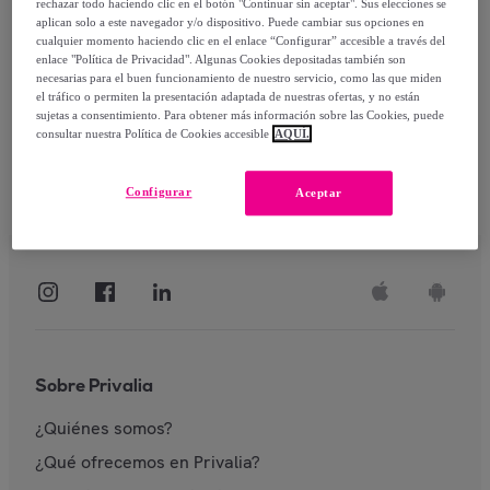
rechazar todo haciendo clic en el botón "Continuar sin aceptar". Sus elecciones se
aplican solo a este navegador y/o dispositivo. Puede cambiar sus opciones en
Identificarme
cualquier momento haciendo clic en el enlace “Configurar” accesible a través del
enlace "Política de Privacidad". Algunas Cookies depositadas también son
necesarias para el buen funcionamiento de nuestro servicio, como las que miden
el tráfico o permiten la presentación adaptada de nuestras ofertas, y no están
sujetas a consentimiento. Para obtener más información sobre las Cookies, puede
consultar nuestra Política de Cookies accesible
AQUÍ.
Configurar
Aceptar
Sobre Privalia
¿Quiénes somos?
¿Qué ofrecemos en Privalia?