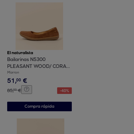
El naturalista
Bailarinas N5300
PLEASANT WOOD/ CORAL
color Wood
Marron
51
,
€
00
85
,
€
00
-
40
%
Compra rápida