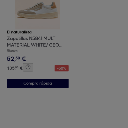
El naturalista
Zapatillas N5841 MULTI
MATERIAL WHITE/ GEO
color White
Blanco
52
,
€
50
105
,
€
00
-
50
%
Compra rápida