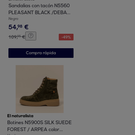
Sandalias con tacón N5560
PLEASANT BLACK /DEBA
color Black
Negro
54
,
€
98
109
,
€
95
-
49
%
Compra rápida
El naturalista
Botines N5900S SILK SUEDE
FOREST / ARPEA color