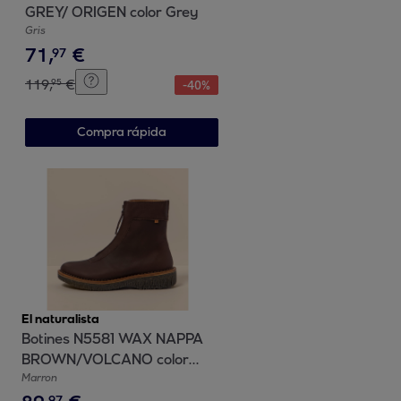
GREY/ ORIGEN color Grey
Gris
71
,
€
97
119
,
€
95
-
40
%
Compra rápida
El naturalista
Botines N5581 WAX NAPPA
BROWN/VOLCANO color
Brown
Marron
97