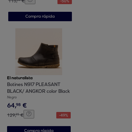
115
,
€
-
50
%
Compra rápida
El naturalista
Botines N917 PLEASANT
BLACK/ ANGKOR color Black
Negro
64
,
€
98
129
,
€
95
-
49
%
Compra rápida