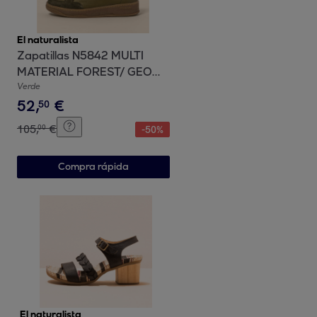
El naturalista
Zapatillas N5842 MULTI
MATERIAL FOREST/ GEO
color Forest
Verde
52
,
€
50
105
,
€
00
-
50
%
Compra rápida
El naturalista