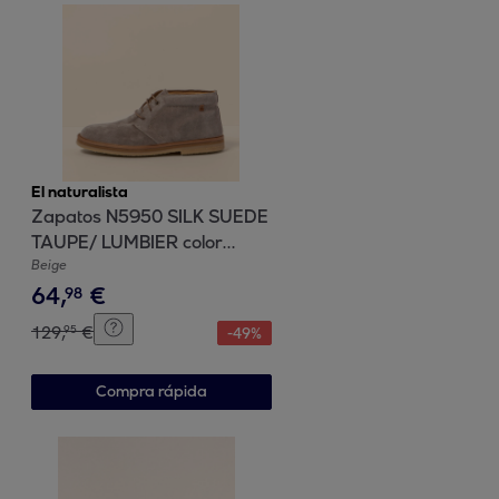
El naturalista
Zapatos N5950 SILK SUEDE
TAUPE/ LUMBIER color
Taupe
Beige
64
,
€
98
129
,
€
95
-
49
%
Compra rápida