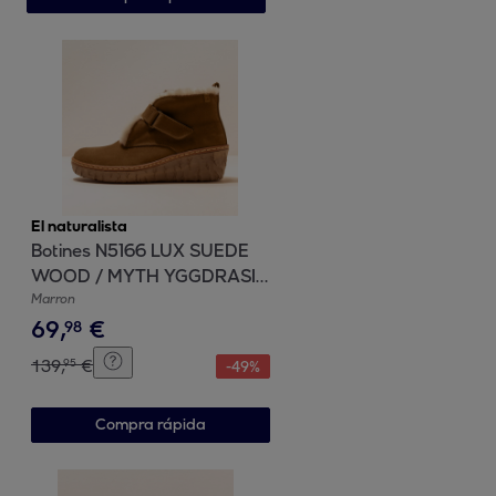
El naturalista
Botines N5166 LUX SUEDE
WOOD / MYTH YGGDRASIL
color Wood
Marron
69
,
€
98
139
,
€
95
-
49
%
Compra rápida