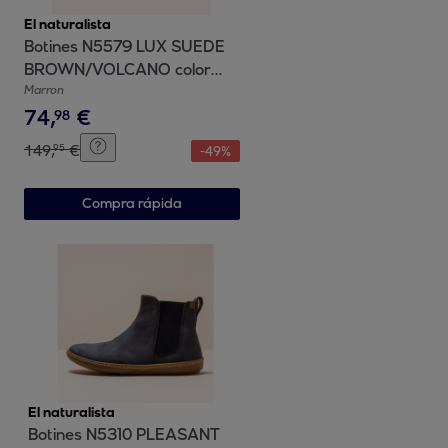
El naturalista
Botines N5579 LUX SUEDE
BROWN/VOLCANO color
Brown
Marron
74
,
€
98
149
,
€
95
-
49
%
Compra rápida
El naturalista
Botines N5310 PLEASANT