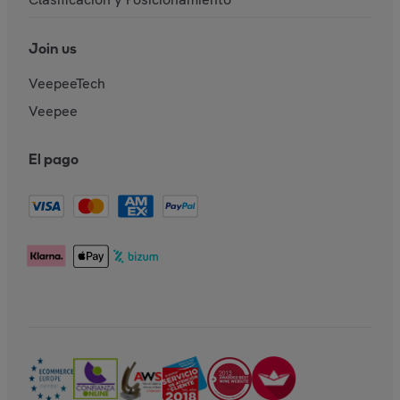
Join us
VeepeeTech
Veepee
El pago