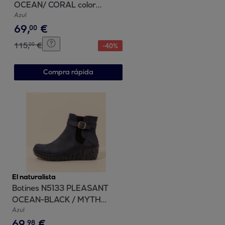
OCEAN/ CORAL color
Ocean
Azul
69
,
€
00
115
,
€
00
-
40
%
Compra rápida
El naturalista
Botines N5133 PLEASANT
OCEAN-BLACK / MYTH
YGGDRASIL color Ocean-
Azul
69
,
€
black
98