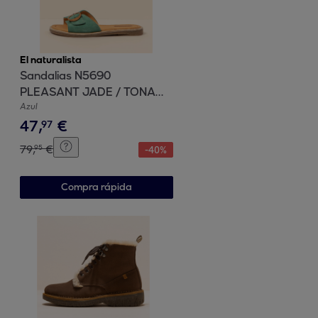
El naturalista
Sandalias N5690
PLEASANT JADE / TONAMI
color Jade
Azul
47
,
€
97
79
,
€
95
-
40
%
Compra rápida