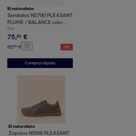
El naturalista
Sandalias N5790 PLEASANT
PLUME / BALANCE color
Plume
Gris
75
,
€
00
82
,
€
50
-
9
%
Compra rápida
El naturalista
Zapatos N5916 PLEASANT