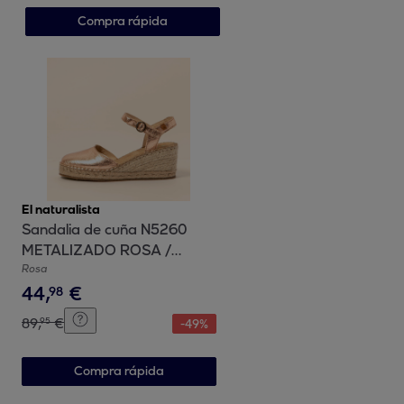
Compra rápida
El naturalista
Sandalia de cuña N5260
METALIZADO ROSA /
ALMAZARA color
Rosa
44
,
€
Metalizado rosa
98
89
,
€
95
-
49
%
Compra rápida