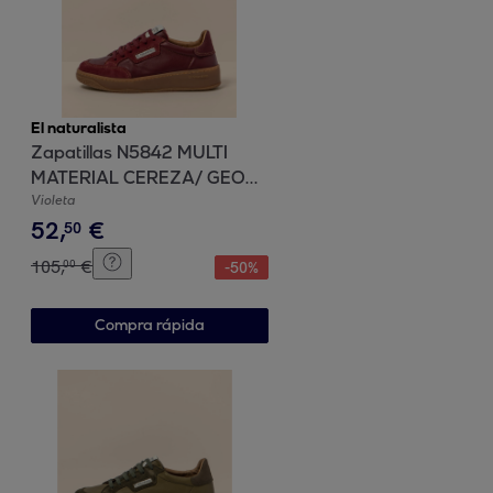
El naturalista
Zapatillas N5842 MULTI
MATERIAL CEREZA/ GEO
color Cereza
Violeta
52
,
€
50
105
,
€
00
-
50
%
Compra rápida