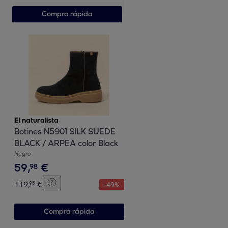
Compra rápida
El naturalista
Botines N5901 SILK SUEDE
BLACK / ARPEA color Black
Negro
59
,
€
98
119
,
€
95
-
49
%
Compra rápida