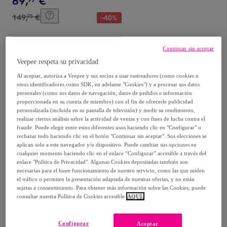
89
,
€
149
,
€
95
-
40
%
Compra rápida
Continuar sin aceptar
Veepee respeta su privacidad
Al aceptar, autoriza a Veepee y sus socios a usar rastreadores (como cookies u
otros identificadores como SDK, en adelante "Cookies") y a procesar sus datos
personales (como sus datos de navegación, datos de pedidos e información
proporcionada en su cuenta de miembro) con el fin de ofrecerle publicidad
personalizada (incluida en su pantalla de televisión) y medir su rendimiento,
realizar ciertos análisis sobre la actividad de ventas y con fines de lucha contra el
fraude. Puede elegir entre estos diferentes usos haciendo clic en "Configurar" o
rechazar todo haciendo clic en el botón "Continuar sin aceptar". Sus elecciones se
aplican solo a este navegador y/o dispositivo. Puede cambiar sus opciones en
El naturalista
cualquier momento haciendo clic en el enlace “Configurar” accesible a través del
Bailarinas N5300
enlace "Política de Privacidad". Algunas Cookies depositadas también son
necesarias para el buen funcionamiento de nuestro servicio, como las que miden
PLEASANT PEACH/ CORAL
el tráfico o permiten la presentación adaptada de nuestras ofertas, y no están
color Peach
Amarillo
sujetas a consentimiento. Para obtener más información sobre las Cookies, puede
51
,
€
00
consultar nuestra Política de Cookies accesible
AQUÍ.
85
,
€
00
-
40
%
Configurar
Aceptar