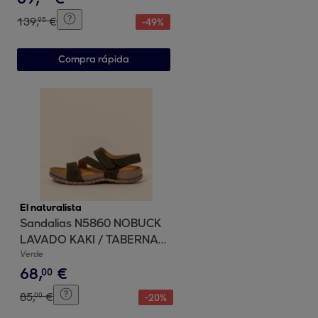
139
,
€
95
-
49
%
Compra rápida
El naturalista
Sandalias N5860 NOBUCK
LAVADO KAKI / TABERNAS
color Kaki
Verde
68
,
€
00
85
,
€
00
-
20
%