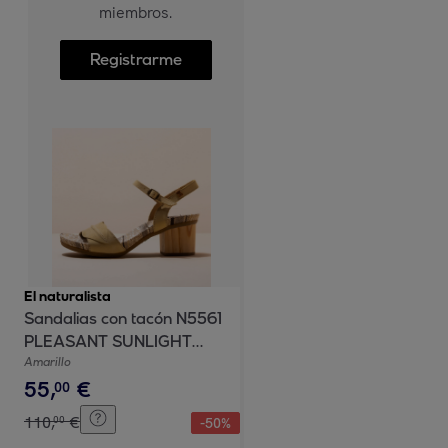
miembros.
Registrarme
El naturalista
Sandalias con tacón N5561
PLEASANT SUNLIGHT
/DEBA color Sunlight
Amarillo
55
,
€
00
110
,
€
00
-
50
%