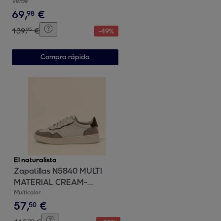
Forest
Verde
69
,
€
98
139
,
€
95
-
49
%
Compra rápida
El naturalista
Zapatillas N5840 MULTI
MATERIAL CREAM-
FOREST/ GEO color Cream-
Multicolor
57
,
€
forest
50
00