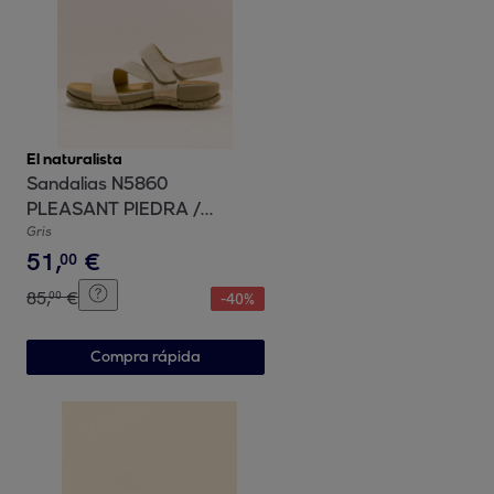
El naturalista
Sandalias N5860
PLEASANT PIEDRA /
TABERNAS color Piedra
Gris
51
,
€
00
85
,
€
00
-
40
%
Compra rápida