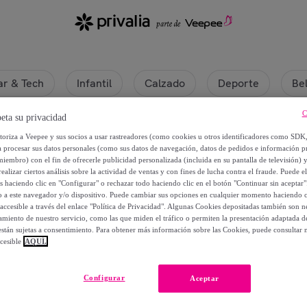
r & Tech
Infantil
Calzado
Deporte
Be
C
eta su privacidad
utoriza a Veepee y sus socios a usar rastreadores (como cookies u otros identificadores como SDK
a procesar sus datos personales (como sus datos de navegación, datos de pedidos e información 
miembro) con el fin de ofrecerle publicidad personalizada (incluida en su pantalla de televisión) 
ealizar ciertos análisis sobre la actividad de ventas y con fines de lucha contra el fraude. Puede el
os haciendo clic en "Configurar" o rechazar todo haciendo clic en el botón "Continuar sin aceptar"
lo a este navegador y/o dispositivo. Puede cambiar sus opciones en cualquier momento haciendo cl
accesible a través del enlace "Política de Privacidad". Algunas Cookies depositadas también son ne
miento de nuestro servicio, como las que miden el tráfico o permiten la presentación adaptada d
 están sujetas a consentimiento. Para obtener más información sobre las Cookies, puede consultar n
cesible
AQUÍ.
Actualmente no hay productos disponibles.
Configurar
Aceptar
rate y accede a todos los productos visibles para nuestros mi