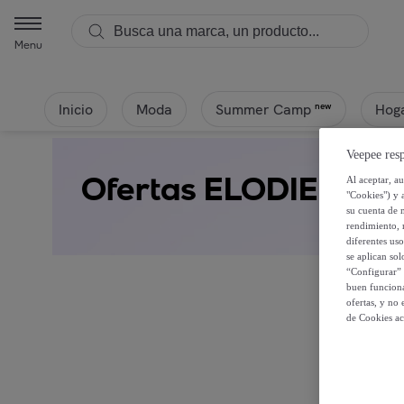
Menu
Inicio
Moda
Hoga
new
Summer Camp
Veepee resp
Ofertas ELODIE
Al aceptar, a
"Cookies") y 
su cuenta de 
rendimiento, r
diferentes us
se aplican so
“Configurar” 
buen funciona
ofertas, y no
de Cookies ac
Regíst