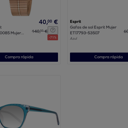
40
,
€
00
Esprit
t
Gafas de sol Esprit Mujer
140
,
€
6
00
0085 Mujer
ET17793-53507
-
71
%
 Cuarzo con
Azul
 Acero
Compra rápida
Compra rápida