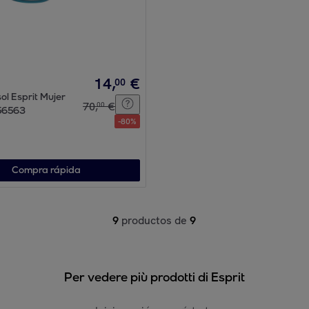
14
,
€
00
ol Esprit Mujer
70
,
€
00
56563
-
80
%
Compra rápida
9
productos de
9
Per vedere più prodotti di Esprit