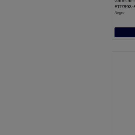
Gafas de s
ET17893-
Negro