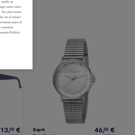
y medir su
egir entre estos
. Sus elecciones
ic en el enlace
cesarias para el
e nuestras
uestra Política
13
,
€
46
,
€
00
00
Esprit