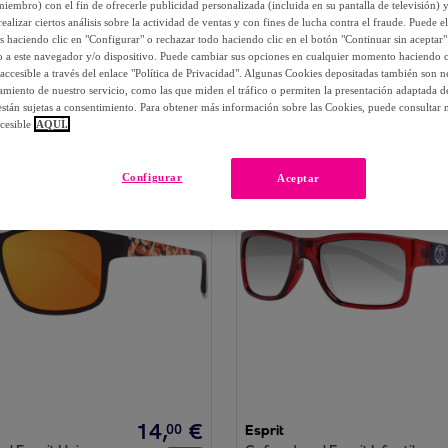
Color
Precio
Ordenar por
miembro) con el fin de ofrecerle publicidad personalizada (incluida en su pantalla de televisión) 
ealizar ciertos análisis sobre la actividad de ventas y con fines de lucha contra el fraude. Puede el
os haciendo clic en "Configurar" o rechazar todo haciendo clic en el botón "Continuar sin aceptar"
lo a este navegador y/o dispositivo. Puede cambiar sus opciones en cualquier momento haciendo cl
s
accesible a través del enlace "Política de Privacidad". Algunas Cookies depositadas también son ne
miento de nuestro servicio, como las que miden el tráfico o permiten la presentación adaptada d
 están sujetas a consentimiento. Para obtener más información sobre las Cookies, puede consultar n
cesible
AQUÍ.
Configurar
Aceptar
14
,
€
00
Esprit