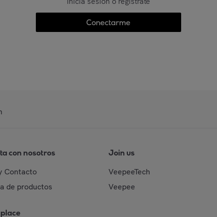
Inicia sesión o regístrate
Conectarme
n
ta con nosotros
Join us
y Contacto
VeepeeTech
da de productos
Veepee
place