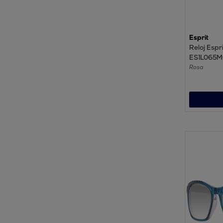
Esprit
Reloj Espri
ES1L065M
Analogico
Rosa
Correa de
inoxidable