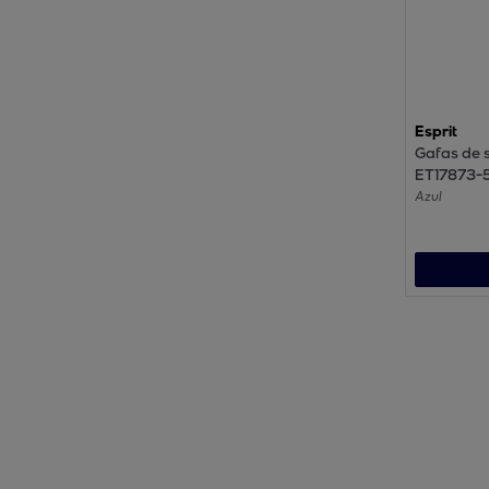
Esprit
Gafas de s
ET17873-
Azul