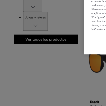
su cuenta de 
rendimiento, r
diferentes us
se aplican so
9 artículo
Joyas y relojes
“Configurar” 
buen funciona
ofertas, y no
de Cookies ac
Ver todos los productos
Esprit