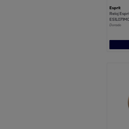
Esprit
Reloj Espri
ES1L071M0
Analogico
Dorado
Correa de
inoxidable