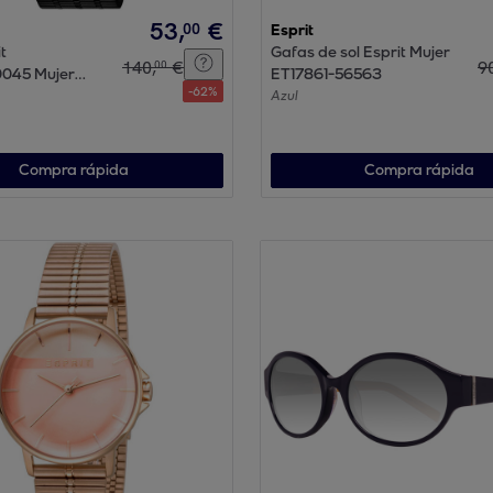
53
,
€
00
Esprit
t
Gafas de sol Esprit Mujer
140
,
€
9
00
045 Mujer
ET17861-56563
-
62
%
 Cuarzo con
Azul
 Acero
Compra rápida
Compra rápida