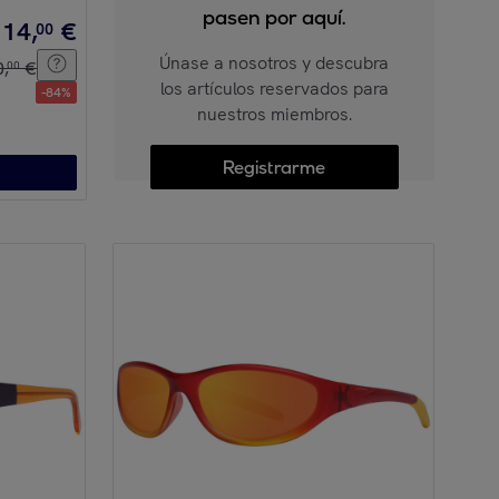
pasen por aquí.
14
,
€
00
Únase a nosotros y descubra
0
,
€
00
los artículos reservados para
-
84
%
nuestros miembros.
Registrarme