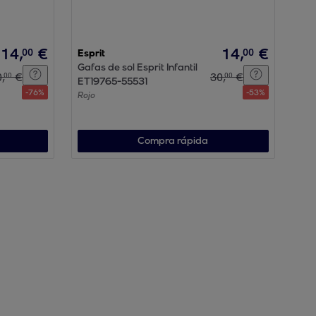
14
,
€
14
,
€
00
00
Esprit
Gafas de sol Esprit Infantil
0
,
€
30
,
€
00
00
ET19765-55531
-
76
%
-
53
%
Rojo
Compra rápida