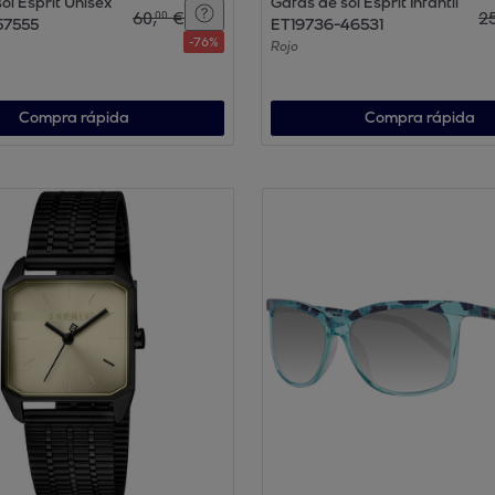
ol Esprit Unisex
Gafas de sol Esprit Infantil
60
,
€
2
00
57555
ET19736-46531
-
76
%
Rojo
Compra rápida
Compra rápida