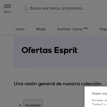
Menu
Inicio
Moda
Hoga
new
Summer Camp
Ofertas Esprit
Una visión general de nuestra colección.
Veepee resp
Al aceptar, a
"Cookies") y 
Accesorios