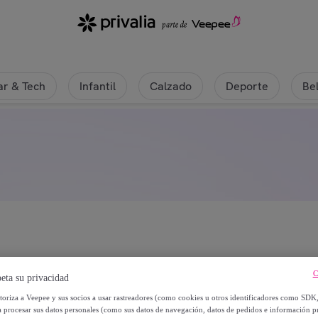
r & Tech
Infantil
Calzado
Deporte
Be
C
eta su privacidad
utoriza a Veepee y sus socios a usar rastreadores (como cookies u otros identificadores como SDK
a procesar sus datos personales (como sus datos de navegación, datos de pedidos e información 