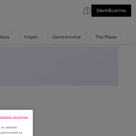
Identificarme
lleza
Viajes
Gastronomía
The Place
ontinuar sin aceptar
, en adelante
proporcionada en