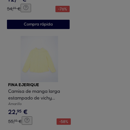
54
,
€
95
-
76
%
Compra rápida
FINA EJERIQUE
Camisa de manga larga
estampado de vichy
amarillo. Cuello mao y bolsillo
Amarillo
22
,
€
en el delantero.
95
55
,
€
95
-
58
%