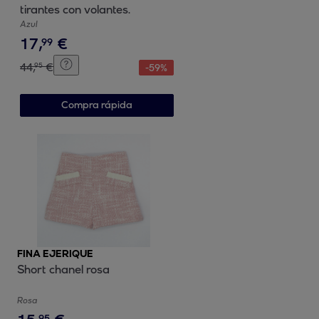
tirantes con volantes.
Azul
17
,
€
99
44
,
€
95
-
59
%
Compra rápida
FINA EJERIQUE
Short chanel rosa
Rosa
95