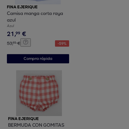
FINA EJERIQUE
Camisa manga corta raya
azul
Azul
21
,
€
99
53
,
€
95
-
59
%
Compra rápida
FINA EJERIQUE
BERMUDA CON GOMITAS