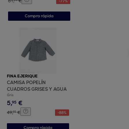
61
,
€
-
77
%
Compra rápida
FINA EJERIQUE
CAMISA POPELÍN
CUADROS GRISES Y AGUA
Gris
5
,
€
95
49
,
€
95
-
88
%
Compra rápida