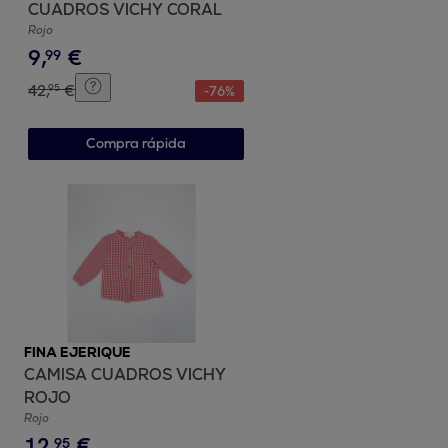
CUADROS VICHY CORAL
Rojo
9
,
€
99
42
,
€
95
-
76
%
Compra rápida
FINA EJERIQUE
CAMISA CUADROS VICHY
ROJO
Rojo
12
,
€
95