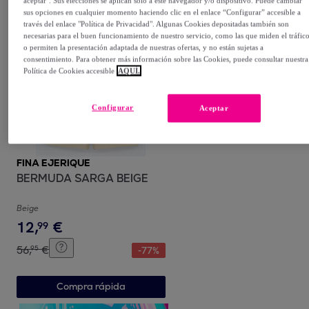
aceptar". Sus elecciones se aplican solo a este navegador y/o dispositivo. Puede cambiar
sus opciones en cualquier momento haciendo clic en el enlace “Configurar” accesible a
Compra rápida
través del enlace "Política de Privacidad". Algunas Cookies depositadas también son
necesarias para el buen funcionamiento de nuestro servicio, como las que miden el tráfic
o permiten la presentación adaptada de nuestras ofertas, y no están sujetas a
consentimiento. Para obtener más información sobre las Cookies, puede consultar nuestra
Política de Cookies accesible
AQUÍ.
Configurar
Aceptar
FINA EJERIQUE
BERMUDA SARGA BEIGE
Beige
12
,
€
99
56
,
€
95
-
77
%
Compra rápida