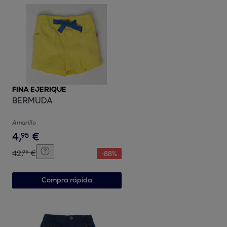
FINA EJERIQUE
BERMUDA
Amarillo
4
,
€
95
42
,
€
95
-
88
%
Compra rápida