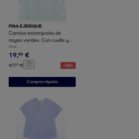
FINA EJERIQUE
Camisa estampada de
rayas verdes. Con cuello y
pliegue en el cuello.
Azul
19
,
€
99
47
,
€
95
-
58
%
Compra rápida