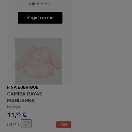
miembros.
Registrarme
FINA EJERIQUE
CAMISA RAYAS
MANDARNA
Naranja
11
,
€
95
51
,
€
95
-
76
%