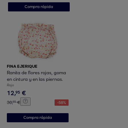
Compra rápida
FINA EJERIQUE
Ranita de flores rojas, goma
en cintura y en las piernas.
Rojo
12
,
€
95
30
,
€
95
-
58
%
Compra rápida