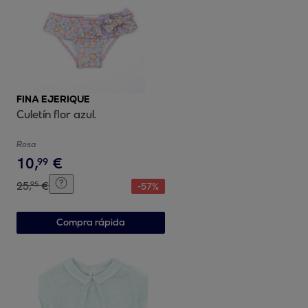
FINA EJERIQUE
Culetín flor azul.
Rosa
10
,
€
99
25
,
€
95
-
57
%
Compra rápida