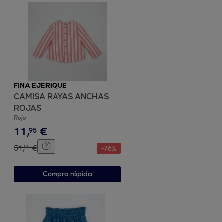
FINA EJERIQUE
CAMISA RAYAS ANCHAS
ROJAS
Rojo
11
,
€
95
51
,
€
95
-
76
%
Compra rápida