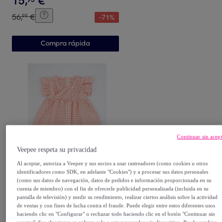
15
,
€
56
,
€
95
-
71
%
Compra rápida
Continuar sin acep
FINA EJERIQUE
Veepee respeta su privacidad
BLUSA DRAPEADA VICHY
Al aceptar, autoriza a Veepee y sus socios a usar rastreadores (como cookies u otros
PLUMETI ROSA
identificadores como SDK, en adelante "Cookies") y a procesar sus datos personales
Rosa
(como sus datos de navegación, datos de pedidos e información proporcionada en su
cuenta de miembro) con el fin de ofrecerle publicidad personalizada (incluida en su
13
,
€
99
pantalla de televisión) y medir su rendimiento, realizar ciertos análisis sobre la actividad
de ventas y con fines de lucha contra el fraude. Puede elegir entre estos diferentes usos
60
,
€
95
-
77
%
haciendo clic en "Configurar" o rechazar todo haciendo clic en el botón "Continuar sin