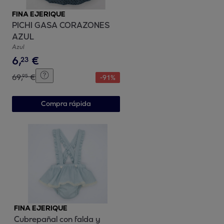
FINA EJERIQUE
PICHI GASA CORAZONES
AZUL
Azul
6
,
€
23
69
,
€
95
-
91
%
Compra rápida
FINA EJERIQUE
Cubrepañal con falda y