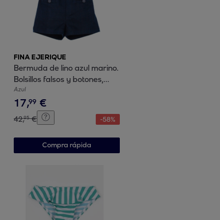
FINA EJERIQUE
Bermuda de lino azul marino.
Bolsillos falsos y botones,
cintura elastica.
Azul
17
,
€
99
42
,
€
95
-
58
%
Compra rápida