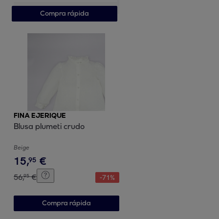
Compra rápida
FINA EJERIQUE
Blusa plumeti crudo
Beige
15
,
€
95
56
,
€
95
-
71
%
Compra rápida