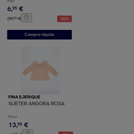
Rojo
6
,
€
95
39
,
€
95
-
82
%
Compra rápida
FINA EJERIQUE
SUETER ANGORA ROSA
Rosa
13
,
€
95
95