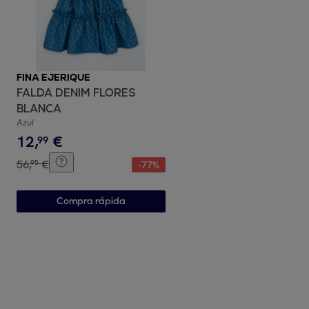
FINA EJERIQUE
FALDA DENIM FLORES
BLANCA
Azul
12
,
€
99
56
,
€
95
-
77
%
Compra rápida