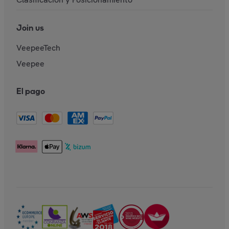
Join us
VeepeeTech
Veepee
El pago