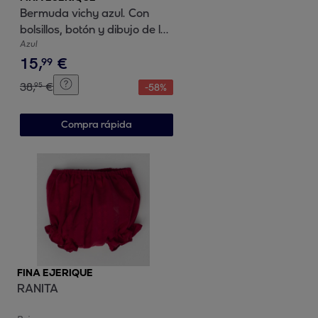
Bermuda vichy azul. Con
bolsillos, botón y dibujo de la
bragueta.
Azul
15
,
€
99
38
,
€
95
-
58
%
Compra rápida
FINA EJERIQUE
RANITA