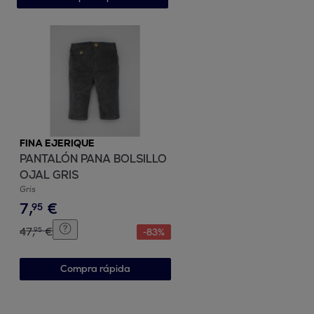
FINA EJERIQUE
PANTALÓN PANA BOLSILLO
OJAL GRIS
Gris
7
,
€
95
47
,
€
95
-
83
%
Compra rápida