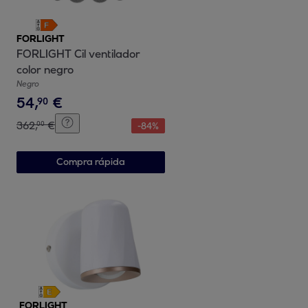
FORLIGHT
FORLIGHT Cil ventilador
color negro
Negro
54
,
€
90
362
,
€
00
-
84
%
Compra rápida
FORLIGHT