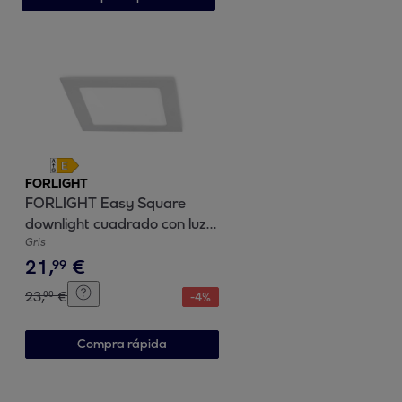
FORLIGHT
FORLIGHT Easy Square
downlight cuadrado con luz
led blanco neutro 4000K en
Gris
21
,
€
color gris
99
23
,
€
00
-
4
%
Compra rápida