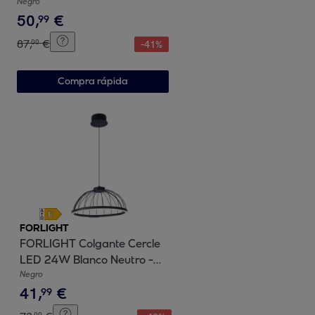
blanco cálido 3000K
Negro
50
,
€
99
87
,
€
00
-
41
%
Compra rápida
FORLIGHT
FORLIGHT Colgante Cercle
LED 24W Blanco Neutro -
4000K Negro para Interior
Negro
41
,
€
de Techo en Comedor, Salón,
99
Cocina
00