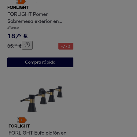
FORLIGHT
FORLIGHT Pomer
Sobremesa exterior en
blanco con luz led blanco
Blanco
18
,
€
cálido 3000K
99
85
,
€
00
-
77
%
Compra rápida
FORLIGHT
FORLIGHT Eufo plafón en