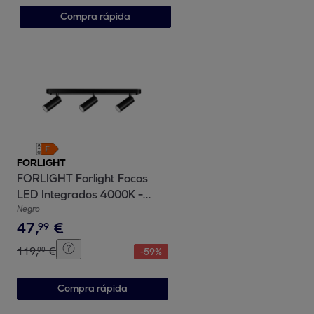
Compra rápida
FORLIGHT
FORLIGHT Forlight Focos
LED Integrados 4000K -
Iluminación Moderna para
Negro
47
,
€
Hogar, Acabado Negro
99
Prismatizado, Material
119
,
€
00
-
59
%
Resistente en Acero y
Policarbonato, Serie Logos
Compra rápida
Triple