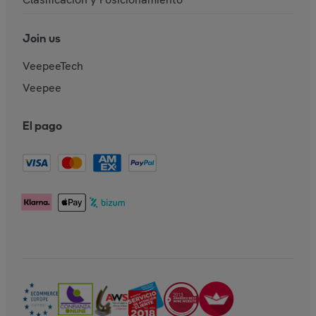
Join us
VeepeeTech
Veepee
El pago