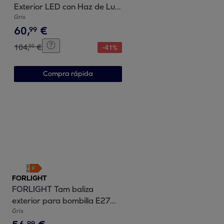
Exterior LED con Haz de Luz
Modulable IP54 5,2W 3000K
Gris
60
,
€
244Lm Gris Urbano
99
104
,
€
00
-
41
%
Compra rápida
FORLIGHT
FORLIGHT Tam baliza
exterior para bombilla E27
en color gris urbano
Gris
99