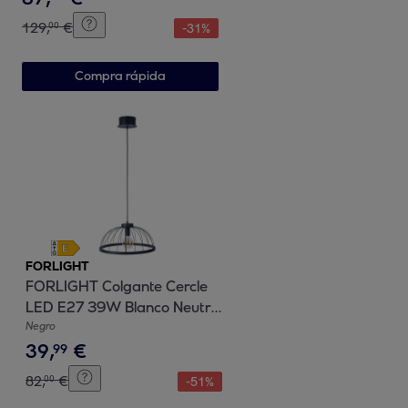
ø30cm Color Blanco
129
,
€
00
-
31
%
Compra rápida
FORLIGHT
FORLIGHT Colgante Cercle
LED E27 39W Blanco Neutro
- 4000K Negro para Interior
Negro
39
,
€
de Techo en Comedor, Salón,
99
Cocina
82
,
€
00
-
51
%