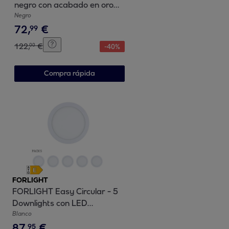
negro con acabado en oro
de 4 luces para bombilla
Negro
72
,
€
GU10
99
122
,
€
00
-
40
%
Compra rápida
FORLIGHT
FORLIGHT Easy Circular - 5
Downlights con LED
integrado 3000K para
Blanco
87
,
€
iluminar hacia abajo ON/OFF
95