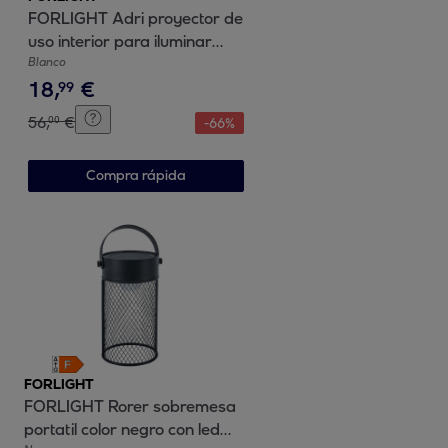
FORLIGHT Adri proyector de
uso interior para iluminar
frontalmente y hacia abajo
Blanco
18
,
€
con luz led en blanco cálido
99
3000k en color blanco
56
,
€
00
-
66
%
Compra rápida
FORLIGHT
FORLIGHT Rorer sobremesa
portatil color negro con led