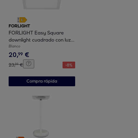
FORLIGHT
FORLIGHT Easy Square
downlight cuadrado con luz
led blanco cálido 3000K en
Blanco
20
,
€
color blanco
99
23
,
€
00
-
8
%
Compra rápida