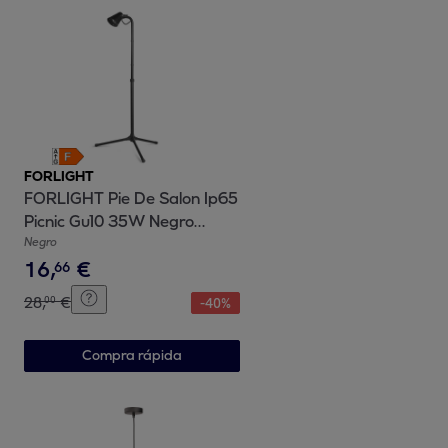
FORLIGHT
FORLIGHT Pie De Salon Ip65
Picnic Gu10 35W Negro
637Lm
Negro
16
,
€
66
28
,
€
00
-
40
%
Compra rápida