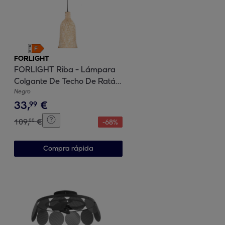
FORLIGHT
FORLIGHT Riba - Lámpara
Colgante De Techo De Ratán
Natural - Lámpara De Techo
Negro
33
,
€
Moderna De E
99
109
,
€
00
-
68
%
Compra rápida