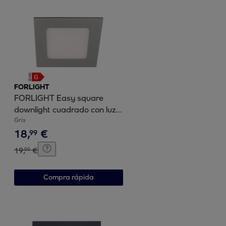
FORLIGHT
FORLIGHT Easy square
downlight cuadrado con luz
led blanco cálido 3000K en
Gris
18
,
€
color gris
99
19
,
€
00
Compra rápida