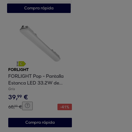
Compra rápida
FORLIGHT
FORLIGHT Pop - Pantalla
Estanca LED 33.2W de
116cm. Impermeable a
Gris
39
,
€
Prueba de Polvo y Humedad
99
IP65. Ideal para Garajes |
68
,
€
00
-
41
%
Talleres
Compra rápida