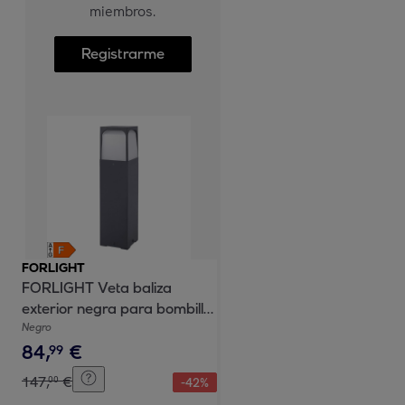
miembros.
Registrarme
FORLIGHT
FORLIGHT Veta baliza
exterior negra para bombilla
E27
Negro
84
,
€
99
147
,
€
00
-
42
%