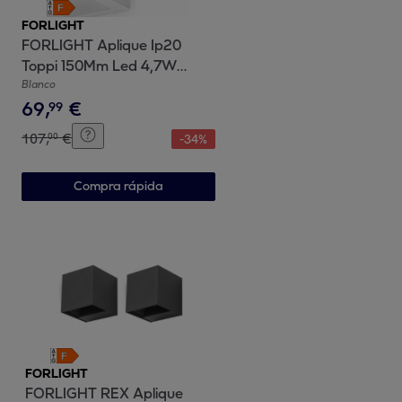
FORLIGHT
FORLIGHT Aplique Ip20
Toppi 150Mm Led 4,7W
3000K Blanco 399Lm
Blanco
69
,
€
99
107
,
€
00
-
34
%
Compra rápida
FORLIGHT
FORLIGHT REX Aplique