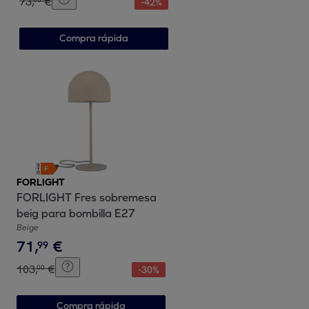
73
,
€
-
42
%
Compra rápida
FORLIGHT
FORLIGHT Fres sobremesa
beig para bombilla E27
Beige
71
,
€
99
103
,
€
00
-
30
%
Compra rápida