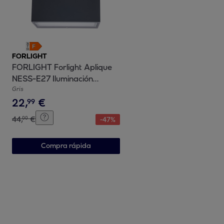
FORLIGHT
FORLIGHT Forlight Aplique
NESS-E27 Iluminación
Interior Aluminio y Cristal,
Gris
22
,
€
Acabado Gris Urbano
99
Arenado, Compatible con
44
,
€
00
-
47
%
Bombillas Personalizables,
Diseño Moderno y Duradero
Compra rápida