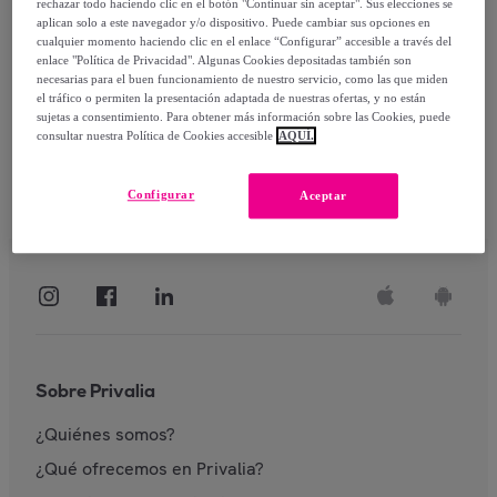
rechazar todo haciendo clic en el botón "Continuar sin aceptar". Sus elecciones se
aplican solo a este navegador y/o dispositivo. Puede cambiar sus opciones en
Identificarme
cualquier momento haciendo clic en el enlace “Configurar” accesible a través del
enlace "Política de Privacidad". Algunas Cookies depositadas también son
necesarias para el buen funcionamiento de nuestro servicio, como las que miden
el tráfico o permiten la presentación adaptada de nuestras ofertas, y no están
sujetas a consentimiento. Para obtener más información sobre las Cookies, puede
consultar nuestra Política de Cookies accesible
AQUÍ.
Configurar
Aceptar
Sobre Privalia
¿Quiénes somos?
¿Qué ofrecemos en Privalia?