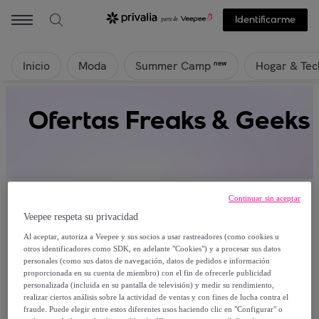
Identificarme
Inicio
Moda
Hogar & Tec
new
Summer Camp
Ofertas Freaks & Geeks
Continuar sin aceptar
Veepee respeta su privacidad
Al aceptar, autoriza a Veepee y sus socios a usar rastreadores (como cookies u
Actualmente no hay productos disponibles.
otros identificadores como SDK, en adelante "Cookies") y a procesar sus datos
personales (como sus datos de navegación, datos de pedidos e información
proporcionada en su cuenta de miembro) con el fin de ofrecerle publicidad
Regístrate y accede a todos los productos visibles
personalizada (incluida en su pantalla de televisión) y medir su rendimiento,
para nuestros miembros.
realizar ciertos análisis sobre la actividad de ventas y con fines de lucha contra el
fraude. Puede elegir entre estos diferentes usos haciendo clic en "Configurar" o