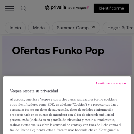
Identificarme
Inicio
Moda
Hogar & Tec
new
Summer Camp
Ofertas Funko Pop
Continuar sin aceptar
Veepee respeta su privacidad
Al aceptar, autoriza a Veepee y sus socios a usar rastreadores (como cookies u
Actualmente no hay productos disponibles.
otros identificadores como SDK, en adelante "Cookies") y a procesar sus datos
personales (como sus datos de navegación, datos de pedidos e información
proporcionada en su cuenta de miembro) con el fin de ofrecerle publicidad
Regístrate y accede a todos los productos visibles
personalizada (incluida en su pantalla de televisión) y medir su rendimiento,
para nuestros miembros.
realizar ciertos análisis sobre la actividad de ventas y con fines de lucha contra el
fraude. Puede elegir entre estos diferentes usos haciendo clic en "Configurar" o