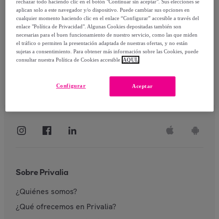
rechazar todo haciendo clic en el botón "Continuar sin aceptar". Sus elecciones se
aplican solo a este navegador y/o dispositivo. Puede cambiar sus opciones en
Identificarme
cualquier momento haciendo clic en el enlace “Configurar” accesible a través del
enlace "Política de Privacidad". Algunas Cookies depositadas también son
necesarias para el buen funcionamiento de nuestro servicio, como las que miden
el tráfico o permiten la presentación adaptada de nuestras ofertas, y no están
sujetas a consentimiento. Para obtener más información sobre las Cookies, puede
consultar nuestra Política de Cookies accesible
AQUÍ.
Configurar
Aceptar
Sobre Privalia
¿Quiénes somos?
¿Qué ofrecemos en Privalia?