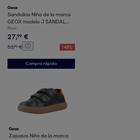
Geox
Sandalias Niña de la marca
GEOX modelo J SANDAL
EOLIE GIRL ROSA
Rosa
27
,
€
99
53
,
€
90
-
48
%
Compra rápida
Geox
Zapatos Niño de la marca