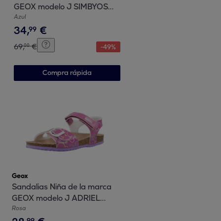
GEOX modelo J SIMBYOS
BOY AZUL
Azul
34
,
€
99
69
,
€
00
-
49
%
Compra rápida
Geox
Sandalias Niña de la marca
GEOX modelo J ADRIEL
GIRL ROSA
Rosa
99