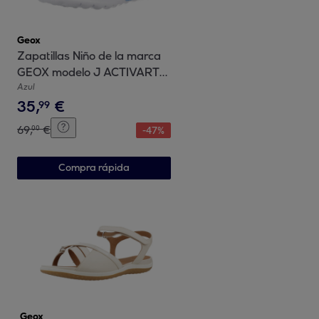
Geox
Zapatillas Niño de la marca
GEOX modelo J ACTIVART
ILLUMINUS AZUL
Azul
35
,
€
99
69
,
€
00
-
47
%
Compra rápida
Geox