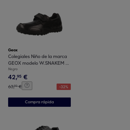
Geox
Colegiales Niño de la marca
GEOX modelo W.SNAKEM B
NEGRO
Negro
42
,
€
95
63
,
€
90
-
32
%
Compra rápida