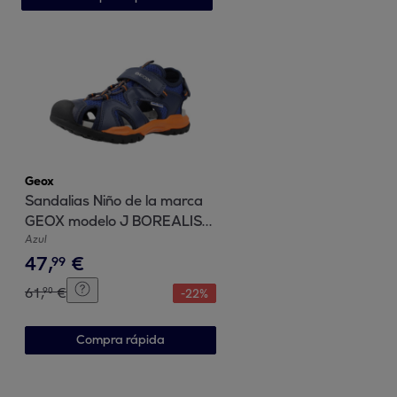
Geox
Sandalias Niño de la marca
GEOX modelo J BOREALIS B
AZUL
Azul
47
,
€
99
61
,
€
90
-
22
%
Compra rápida