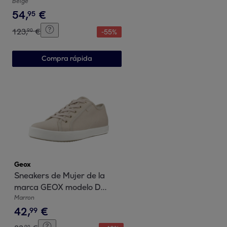
EC6 C BEIS
Beige
54
,
€
95
123
,
€
90
-
55
%
Compra rápida
Geox
Sneakers de Mujer de la
marca GEOX modelo D
BLOMIEE MARRON
Marron
42
,
€
99
90