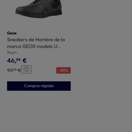
Geox
Sneakers de Hombre de la
marca GEOX modelo U
AVERY NEGRO
Negro
46
,
€
99
93
,
€
90
-
49
%
Compra rápida