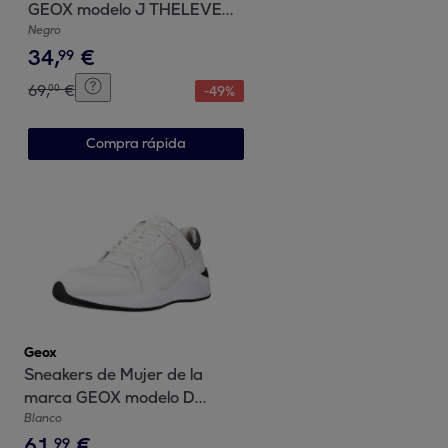
GEOX modelo J THELEVEN
BOY NEGRO
Negro
34
,
€
99
69
,
€
00
-
49
%
Compra rápida
Geox
Sneakers de Mujer de la
marca GEOX modelo D
OMAYA BLANCO
Blanco
61
,
€
99