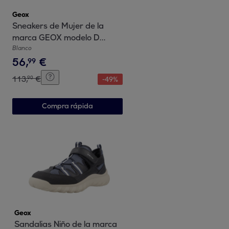
Geox
Sneakers de Mujer de la
marca GEOX modelo D
SKYELY BLANCO
Blanco
56
,
€
99
113
,
€
90
-
49
%
Compra rápida
Geox
Sandalias Niño de la marca