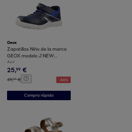
Geox
Zapatillas Niño de la marca
GEOX modelo J NEW
TORQUE BOY AZUL
Azul
25
,
€
99
49
,
€
00
-
46
%
Compra rápida