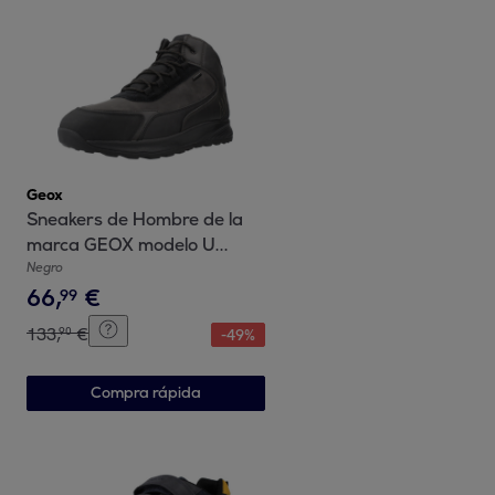
Geox
Sneakers de Hombre de la
marca GEOX modelo U
TERRESTRE B ABX NEGRO
Negro
66
,
€
99
133
,
€
90
-
49
%
Compra rápida