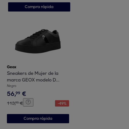
Compra rápida
Geox
Sneakers de Mujer de la
marca GEOX modelo D
SKYELY NEGRO
Negro
56
,
€
99
113
,
€
90
-
49
%
Compra rápida