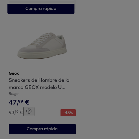
Compra rápida
Geox
Sneakers de Hombre de la
marca GEOX modelo U
BALTMOORE BEIS
Beige
47
,
€
99
93
,
€
90
-
48
%
Compra rápida