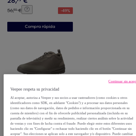
28
,
€
56
,
€
90
-
49
%
Compra rápida
Continuar sin acep
Veepee respeta su privacidad
Geox
Sneakers de Hombre de la
Al aceptar, autoriza a Veepee y sus socios a usar rastreadores (como cookies u otros
marca GEOX modelo U
identificadores como SDK, en adelante "Cookies") y a procesar sus datos personales
(como sus datos de navegación, datos de pedidos e información proporcionada en su
ACTIVART VERDE
Verde
cuenta de miembro) con el fin de ofrecerle publicidad personalizada (incluida en su
46
,
€
99
pantalla de televisión) y medir su rendimiento, realizar ciertos análisis sobre la actividad
de ventas y con fines de lucha contra el fraude. Puede elegir entre estos diferentes usos
93
,
€
90
-
49
%
haciendo clic en "Configurar" o rechazar todo haciendo clic en el botón "Continuar sin
aceptar". Sus elecciones se aplican solo a este navegador y/o dispositivo. Puede cambiar