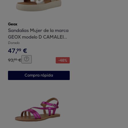
Geox
Sandalias Mujer de la marca
GEOX modelo D CAMALEI
ORO
Dorado
47
,
€
99
93
,
€
90
-
48
%
Compra rápida