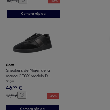
83
,
€
-
48
%
Compra rápida
Geox
Sneakers de Mujer de la
marca GEOX modelo D
MELEDA NEGRO
Negro
46
,
€
99
93
,
€
90
-
49
%
Compra rápida