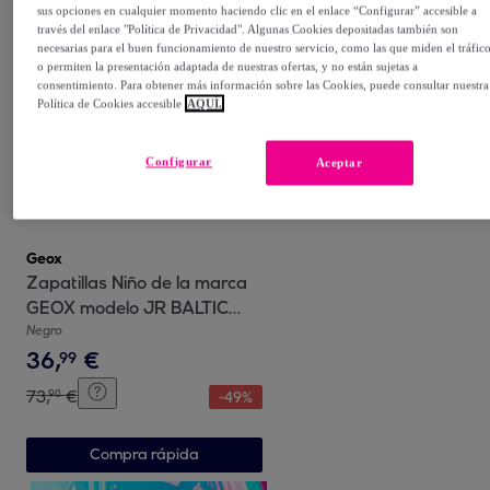
sus opciones en cualquier momento haciendo clic en el enlace “Configurar” accesible a
Compra rápida
través del enlace "Política de Privacidad". Algunas Cookies depositadas también son
necesarias para el buen funcionamiento de nuestro servicio, como las que miden el tráfic
o permiten la presentación adaptada de nuestras ofertas, y no están sujetas a
consentimiento. Para obtener más información sobre las Cookies, puede consultar nuestra
Política de Cookies accesible
AQUÍ.
Configurar
Aceptar
Geox
Zapatillas Niño de la marca
GEOX modelo JR BALTIC
BOY B ABX NEGRO
Negro
36
,
€
99
73
,
€
90
-
49
%
Compra rápida