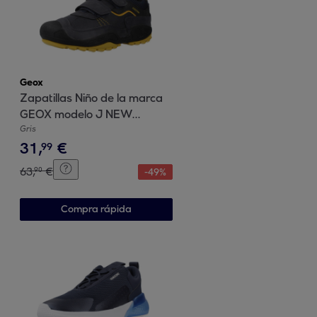
Geox
Zapatillas Niño de la marca
GEOX modelo J NEW
SAVAGE BOY A GRIS
Gris
31
,
€
99
63
,
€
90
-
49
%
Compra rápida