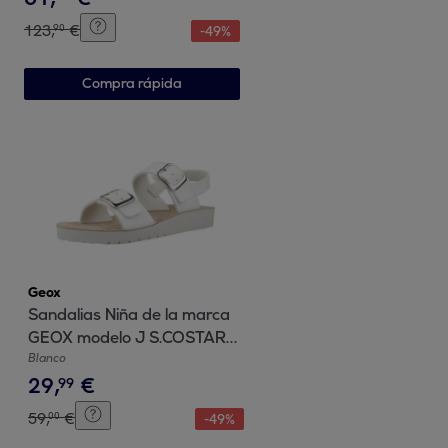
123
,
€
90
-
49
%
Compra rápida
Geox
Sandalias Niña de la marca
GEOX modelo J S.COSTAREI
G.D BLANCO
Blanco
29
,
€
99
59
,
€
00
-
49
%