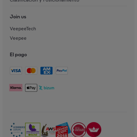
Join us
VeepeeTech
Veepee
El pago