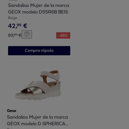
Sandalias Mujer de la marca
GEOX modelo D55R6B BEIS
Beige
42
,
€
99
83
,
€
90
-
48
%
Compra rápida
Geox
Sandalias Mujer de la marca
GEOX modelo D SPHERICA