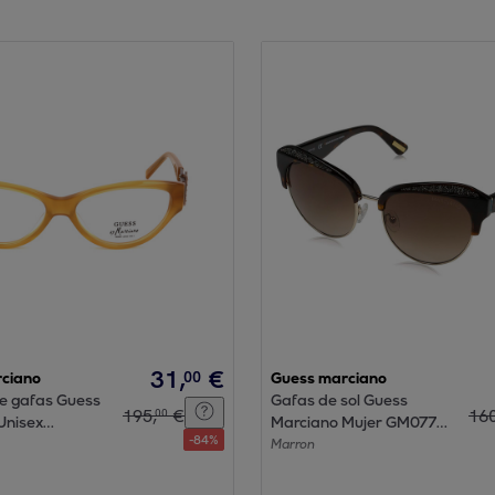
31
,
€
00
ciano
Guess marciano
e gafas Guess
Gafas de sol Guess
195
,
€
16
00
Unisex
Marciano Mujer GM0777-
-
84
%
15
5552F
Marron