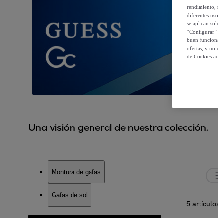
rendimiento, r
diferentes us
se aplican so
“Configurar” 
buen funciona
ofertas, y no
de Cookies ac
Una visión general de nuestra colección.
Montura de gafas
Gafas de sol
5 artículo