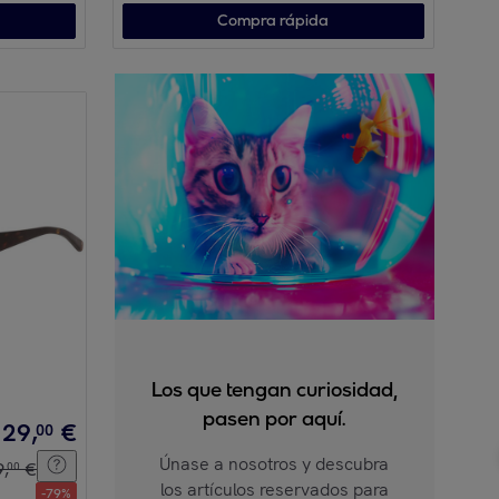
Compra rápida
Los que tengan curiosidad,
pasen por aquí.
29
,
€
00
Únase a nosotros y descubra
9
,
€
00
los artículos reservados para
-
79
%