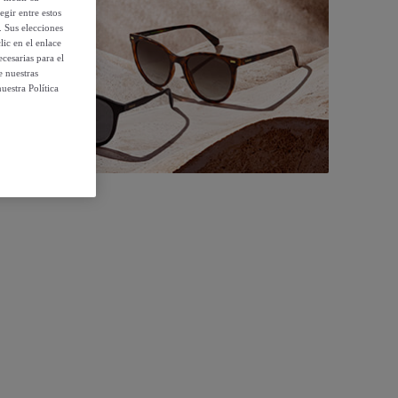
egir entre estos
. Sus elecciones
ic en el enlace
cesarias para el
e nuestras
uestra Política