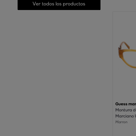
Ver todos los productos
Guess mar
Montura d
Marciano 
GM0136-A
Marron