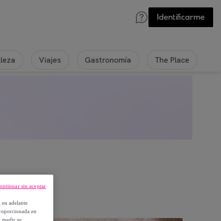
Identificarme
lleza
Viajes
Gastronomía
The Place
ontinuar sin aceptar
, en adelante
proporcionada en
y medir su