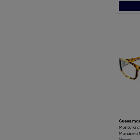
Guess mar
Montura d
Marciano 
52-DABLK
Marron