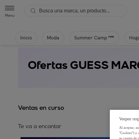
Menu
Inicio
Moda
Hoga
new
Summer Camp
Ofertas GUESS MA
Ventas en curso
Veepee resp
Te va a encantar
Al aceptar, a
"Cookies") y 
su cuenta de 