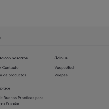
n
ta con nosotros
Join us
y Contacto
VeepeeTech
da de productos
Veepee
place
de Buenas Prácticas para
en Privalia