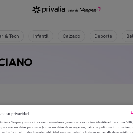
r & Tech
Infantil
Calzado
Deporte
Be
RCIANO
C
eta su privacidad
utoriza a Veepee y sus socios a usar rastreadores (como cookies u otros identificadores como SDK
a procesar sus datos personales (como sus datos de navegación, datos de pedidos e información 
miembro) con el fin de ofrecerle publicidad personalizada (incluida en su pantalla de televisión) 