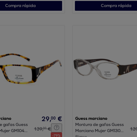
Compra rápida
Compra rápida
29
,
€
00
ciano
Guess marciano
e gafas Guess
Montura de gafas Guess
139
,
€
13
00
Mujer GM104-
Marciano Mujer GM130-
-
79
%
52-CLRTO
Blanco