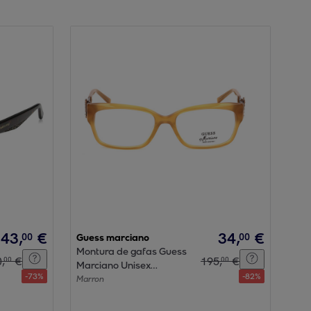
43
,
€
34
,
€
00
00
Guess marciano
Montura de gafas Guess
0
,
€
195
,
€
00
00
Marciano Unisex
-
73
%
-
82
%
GM0137-A15
Marron