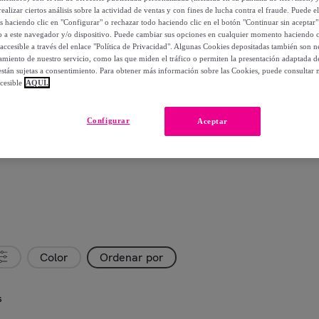
ealizar ciertos análisis sobre la actividad de ventas y con fines de lucha contra el fraude. Puede el
os haciendo clic en "Configurar" o rechazar todo haciendo clic en el botón "Continuar sin aceptar"
lo a este navegador y/o dispositivo. Puede cambiar sus opciones en cualquier momento haciendo cl
accesible a través del enlace "Política de Privacidad". Algunas Cookies depositadas también son ne
miento de nuestro servicio, como las que miden el tráfico o permiten la presentación adaptada d
 están sujetas a consentimiento. Para obtener más información sobre las Cookies, puede consultar n
cesible
AQUÍ.
Configurar
Aceptar
Color
Ordenar por
s