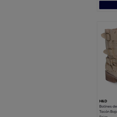
H&D
Botines de
Tacón Baj
Hebillas
Beige