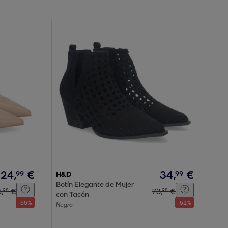
24
,
€
34
,
€
99
99
H&D
Botín Elegante de Mujer
5
,
€
73
,
€
98
98
con Tacón
-
55
%
-
52
%
Negro