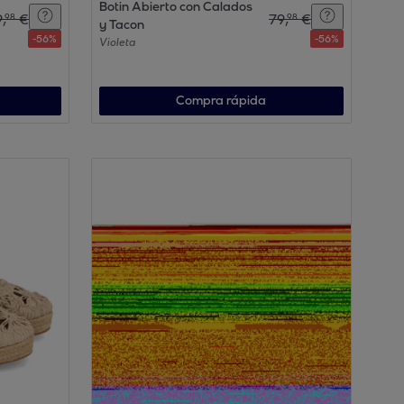
Botin Abierto con Calados
9
,
€
79
,
€
98
98
y Tacon
-
56
%
-
56
%
Violeta
Compra rápida