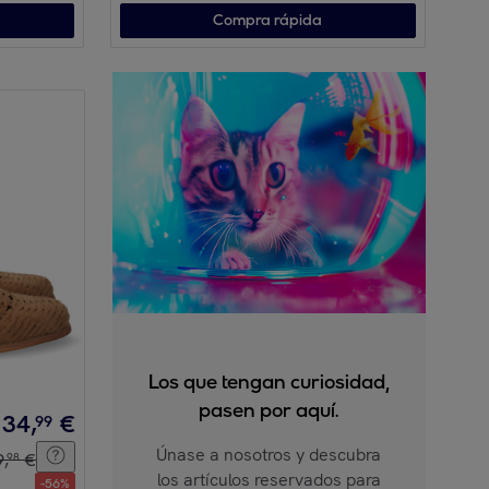
Compra rápida
Los que tengan curiosidad,
pasen por aquí.
34
,
€
99
Únase a nosotros y descubra
9
,
€
98
los artículos reservados para
-
56
%