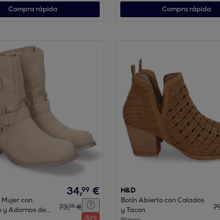
Compra rápida
Compra rápida
34
,
€
99
H&D
 Mujer con
Botín Abierto con Calados
73
,
€
7
98
o y Adornos de
y Tacon
-
52
%
Marron