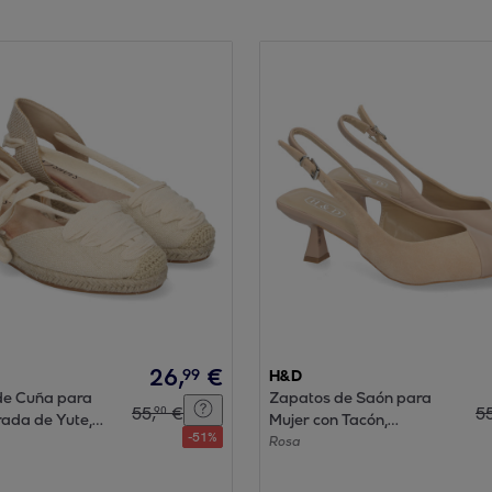
26
,
€
99
H&D
de Cuña para
Zapatos de Saón para
55
,
€
5
90
rada de Yute,
Mujer con Tacón,
-
51
%
Cerrada
Elegantes y Cómodos
Rosa