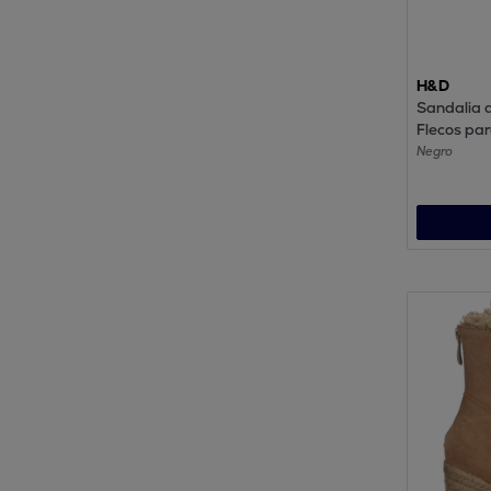
H&D
Sandalia 
Flecos pa
Negro