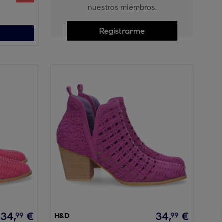
nuestros miembros.
Registrarme
34
,
€
34
,
€
99
99
H&D