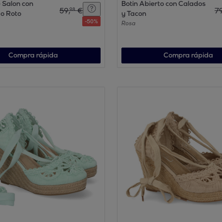
 Salon con
Botin Abierto con Calados
59
,
€
7
98
o Roto
y Tacon
-
50
%
Rosa
Compra rápida
Compra rápida