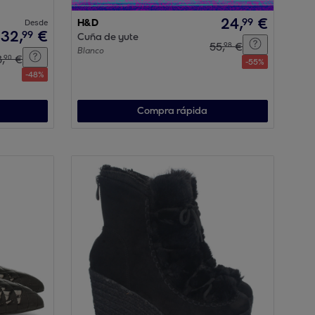
24
,
€
99
Desde
H&D
32
,
€
99
Cuña de yute
55
,
€
98
Blanco
3
,
€
90
-
55
%
-
48
%
Compra rápida