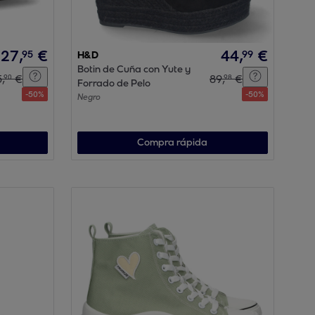
27
,
€
44
,
€
95
99
H&D
Botin de Cuña con Yute y
5
,
€
89
,
€
90
98
Forrado de Pelo
-
50
%
-
50
%
Negro
Compra rápida