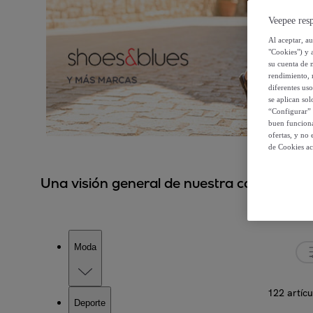
Veepee resp
Al aceptar, a
"Cookies") y 
su cuenta de 
rendimiento, r
diferentes us
se aplican so
“Configurar” 
buen funciona
ofertas, y no
de Cookies ac
Una visión general de nuestra colección.
Moda
122 artícu
Deporte