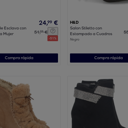
24
,
€
99
H&D
de Esclava con
Salon Stiletto con
51
,
€
5
98
ra Mujer
Estampado a Cuadros
-
51
%
Negro
Compra rápida
Compra rápida