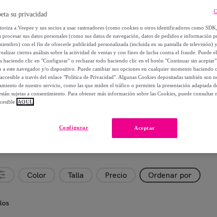
C
eta su privacidad
utoriza a Veepee y sus socios a usar rastreadores (como cookies u otros identificadores como SDK
a procesar sus datos personales (como sus datos de navegación, datos de pedidos e información 
miembro) con el fin de ofrecerle publicidad personalizada (incluida en su pantalla de televisión) 
ealizar ciertos análisis sobre la actividad de ventas y con fines de lucha contra el fraude. Puede el
os haciendo clic en "Configurar" o rechazar todo haciendo clic en el botón "Continuar sin aceptar"
lo a este navegador y/o dispositivo. Puede cambiar sus opciones en cualquier momento haciendo cl
accesible a través del enlace "Política de Privacidad". Algunas Cookies depositadas también son ne
miento de nuestro servicio, como las que miden el tráfico o permiten la presentación adaptada d
 están sujetas a consentimiento. Para obtener más información sobre las Cookies, puede consultar n
cesible
AQUÍ.
Configurar
Aceptar
Color
Talla
Precio
Ordenar por
los