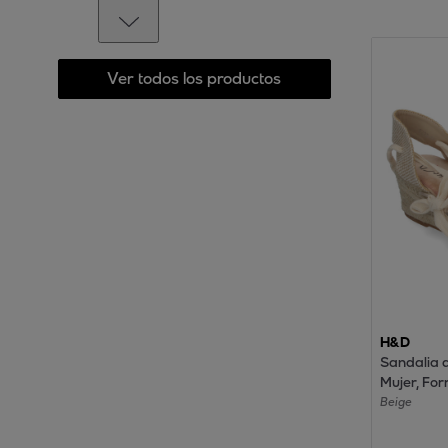
Ver todos los productos
H&D
Sandalia 
Mujer, For
con Pala 
Beige