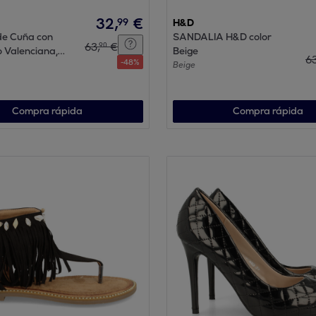
32
,
€
99
H&D
de Cuña con
SANDALIA H&D color
63
,
€
90
lo Valenciana,
Beige
6
-
48
%
iras Cosidas
Beige
Compra rápida
Compra rápida