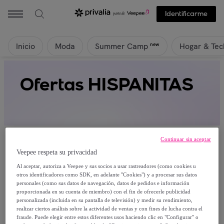
Identificarme
Inicio
Moda
Hogar & Tec
new
Summer Camp
Ofertas HISPANITAS
Continuar sin aceptar
Veepee respeta su privacidad
Al aceptar, autoriza a Veepee y sus socios a usar rastreadores (como cookies u
Actualmente no hay productos disponibles.
otros identificadores como SDK, en adelante "Cookies") y a procesar sus datos
personales (como sus datos de navegación, datos de pedidos e información
proporcionada en su cuenta de miembro) con el fin de ofrecerle publicidad
Regístrate y accede a todos los productos visibles
personalizada (incluida en su pantalla de televisión) y medir su rendimiento,
para nuestros miembros.
realizar ciertos análisis sobre la actividad de ventas y con fines de lucha contra el
fraude. Puede elegir entre estos diferentes usos haciendo clic en "Configurar" o