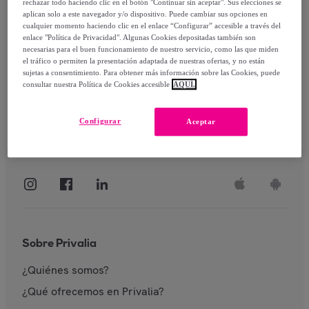
rechazar todo haciendo clic en el botón "Continuar sin aceptar". Sus elecciones se
aplican solo a este navegador y/o dispositivo. Puede cambiar sus opciones en
Identificarme
cualquier momento haciendo clic en el enlace “Configurar” accesible a través del
enlace "Política de Privacidad". Algunas Cookies depositadas también son
necesarias para el buen funcionamiento de nuestro servicio, como las que miden
el tráfico o permiten la presentación adaptada de nuestras ofertas, y no están
sujetas a consentimiento. Para obtener más información sobre las Cookies, puede
consultar nuestra Política de Cookies accesible
AQUÍ.
Configurar
Aceptar
Sobre Privalia
¿Quiénes somos?
¿Qué ofrecemos en Privalia?