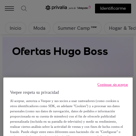
Identificarme
Inicio
Moda
Hogar & Tec
new
Summer Camp
Ofertas Hugo Boss
Continuar sin aceptar
Veepee respeta su privacidad
Al aceptar, autoriza a Veepee y sus socios a usar rastreadores (como cookies u
Actualmente no hay productos disponibles.
otros identificadores como SDK, en adelante "Cookies") y a procesar sus datos
personales (como sus datos de navegación, datos de pedidos e información
proporcionada en su cuenta de miembro) con el fin de ofrecerle publicidad
Regístrate y accede a todos los productos visibles
personalizada (incluida en su pantalla de televisión) y medir su rendimiento,
para nuestros miembros.
realizar ciertos análisis sobre la actividad de ventas y con fines de lucha contra el
fraude. Puede elegir entre estos diferentes usos haciendo clic en "Configurar" o