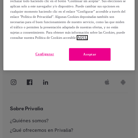
rechazar todo haciendo clic en el botón "Continuar sin aceptar". Sus elecciones se
aplican solo a este navegador y/o dispositivo. Puede cambiar sus opciones en
Identificarme
cualquier momento haciendo clic en el enlace “Configurar” accesible a través del
enlace "Política de Privacidad". Algunas Cookies depositadas también son
necesarias para el buen funcionamiento de nuestro servicio, como las que miden
el tráfico o permiten la presentación adaptada de nuestras ofertas, y no están
sujetas a consentimiento. Para obtener más información sobre las Cookies, puede
consultar nuestra Política de Cookies accesible
AQUÍ.
Configurar
Aceptar
Sobre Privalia
¿Quiénes somos?
¿Qué ofrecemos en Privalia?