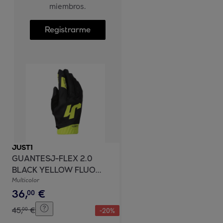
miembros.
Registrarme
JUST1
GUANTESJ-FLEX 2.0
BLACK YELLOW FLUO
JUST1
Multicolor
36
,
€
00
45
,
€
00
-
20
%