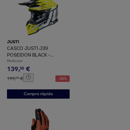
JUST1
CASCO JUST1 J39
POSEIDON BLACK -
YELLOW FLUO - WHITE
Multicolor
139
,
€
30
199
,
€
00
-
30
%
Compra rápida