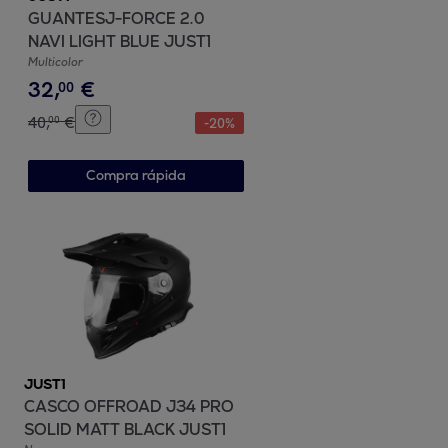
GUANTESJ-FORCE 2.0
NAVI LIGHT BLUE JUST1
Multicolor
32
,
€
00
40
,
€
00
-
20
%
Compra rápida
JUST1
CASCO OFFROAD J34 PRO
SOLID MATT BLACK JUST1