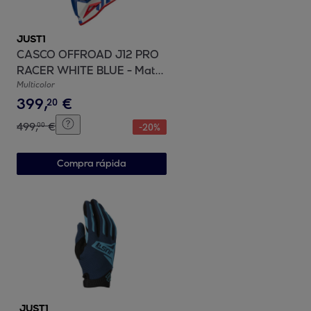
JUST1
CASCO OFFROAD J12 PRO
RACER WHITE BLUE - Matt
JUST1
Multicolor
399
,
€
20
499
,
€
00
-
20
%
Compra rápida
JUST1