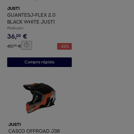
JUST1
GUANTESJ-FLEX 2.0
BLACK WHITE JUST1
Multicolor
36
,
€
00
45
,
€
00
-
20
%
Compra rápida
JUST1
CASCO OFFROAD J38