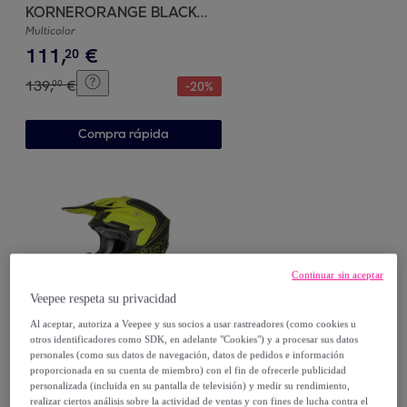
KORNERORANGE BLACK
GLOS JUST1
Multicolor
111
,
€
20
139
,
€
00
-
20
%
Compra rápida
Continuar sin aceptar
Veepee respeta su privacidad
JUST1
Al aceptar, autoriza a Veepee y sus socios a usar rastreadores (como cookies u
otros identificadores como SDK, en adelante "Cookies") y a procesar sus datos
CASCO OFFROAD J18
personales (como sus datos de navegación, datos de pedidos e información
VERTIGO RED GREY FLUO
proporcionada en su cuenta de miembro) con el fin de ofrecerle publicidad
YELLOW JUST1
Multicolor
personalizada (incluida en su pantalla de televisión) y medir su rendimiento,
realizar ciertos análisis sobre la actividad de ventas y con fines de lucha contra el
20