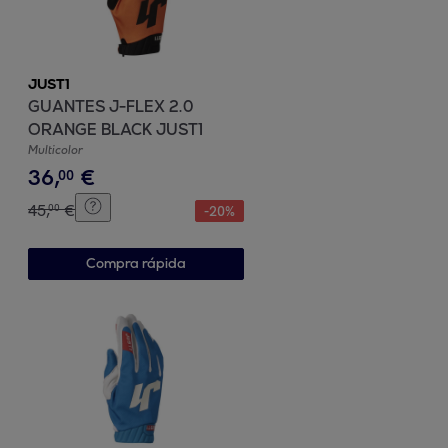
JUST1
GUANTES J-FLEX 2.0
ORANGE BLACK JUST1
Multicolor
36
,
€
00
45
,
€
00
-
20
%
Compra rápida