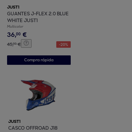
JUST1
GUANTES J-FLEX 2.0 BLUE
WHITE JUST1
Multicolor
36
,
€
00
45
,
€
00
-
20
%
Compra rápida
JUST1
CASCO OFFROAD J18