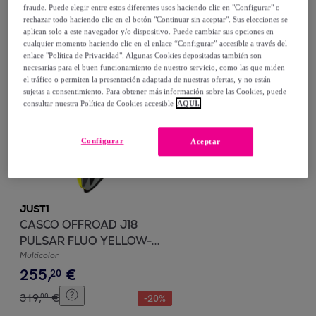
255
,
€
fraude. Puede elegir entre estos diferentes usos haciendo clic en "Configurar" o
rechazar todo haciendo clic en el botón "Continuar sin aceptar". Sus elecciones se
319
,
€
00
-
20
%
aplican solo a este navegador y/o dispositivo. Puede cambiar sus opciones en
cualquier momento haciendo clic en el enlace “Configurar” accesible a través del
enlace "Política de Privacidad". Algunas Cookies depositadas también son
Compra rápida
necesarias para el buen funcionamiento de nuestro servicio, como las que miden
el tráfico o permiten la presentación adaptada de nuestras ofertas, y no están
sujetas a consentimiento. Para obtener más información sobre las Cookies, puede
consultar nuestra Política de Cookies accesible
AQUÍ.
Configurar
Aceptar
JUST1
CASCO OFFROAD J18
PULSAR FLUO YELLOW-
Multicolor
GREY-BLACK - Matt JUST1
255
,
€
20
319
,
€
00
-
20
%