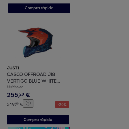
Compra rápida
JUST1
CASCO OFFROAD J18
VERTIGO BLUE WHITE
FLUO ORANGEJUST1
Multicolor
255
,
€
20
319
,
€
00
-
20
%
Compra rápida