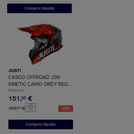
Compra rápida
JUST1
CASCO OFFROAD J39
KINETIC CAMO GREY RED
FLUO ORANGE JUST1
Multicolor
151
,
€
20
189
,
€
00
-
20
%
Compra rápida