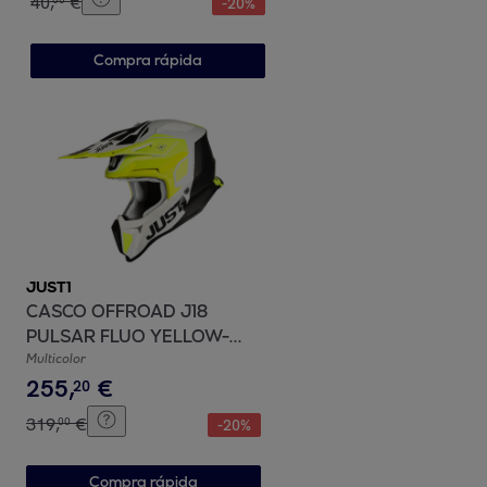
40
,
€
-
20
%
Compra rápida
JUST1
CASCO OFFROAD J18
PULSAR FLUO YELLOW-
WHITE-BLACK - Matt JUST1
Multicolor
255
,
€
20
319
,
€
00
-
20
%
Compra rápida