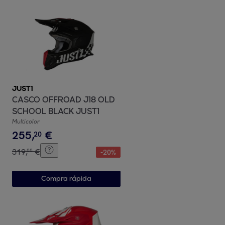
JUST1
CASCO OFFROAD J18 OLD
SCHOOL BLACK JUST1
Multicolor
255
,
€
20
319
,
€
00
-
20
%
Compra rápida