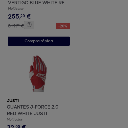
VERTIGO BLUE WHITE RED
JUST1
Multicolor
255
,
€
20
319
,
€
00
-
20
%
Compra rápida
JUST1
GUANTES J-FORCE 2.0
RED WHITE JUST1
Multicolor
32
,
€
00