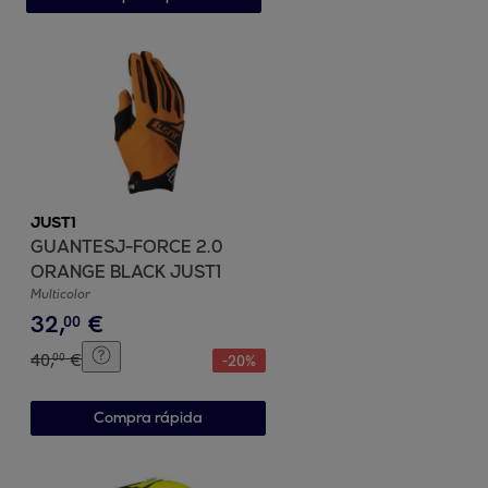
JUST1
GUANTESJ-FORCE 2.0
ORANGE BLACK JUST1
Multicolor
32
,
€
00
40
,
€
00
-
20
%
Compra rápida