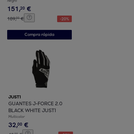
Negro
151
,
€
20
189
,
€
00
-
20
%
Compra rápida
JUST1
GUANTES J-FORCE 2.0
BLACK WHITE JUST1
Multicolor
32
,
€
00
00