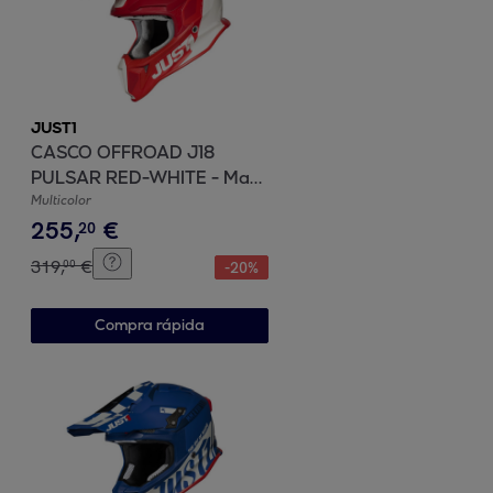
JUST1
CASCO OFFROAD J18
PULSAR RED-WHITE - Matt
JUST1
Multicolor
255
,
€
20
319
,
€
00
-
20
%
Compra rápida