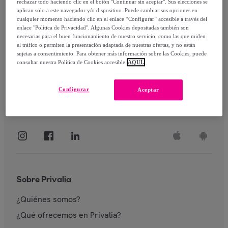
rechazar todo haciendo clic en el botón "Continuar sin aceptar". Sus elecciones se
aplican solo a este navegador y/o dispositivo. Puede cambiar sus opciones en
Identificarme
cualquier momento haciendo clic en el enlace “Configurar” accesible a través del
enlace "Política de Privacidad". Algunas Cookies depositadas también son
necesarias para el buen funcionamiento de nuestro servicio, como las que miden
el tráfico o permiten la presentación adaptada de nuestras ofertas, y no están
sujetas a consentimiento. Para obtener más información sobre las Cookies, puede
consultar nuestra Política de Cookies accesible
AQUÍ.
Configurar
Aceptar
Sobre Privalia
¿Quiénes somos?
¿Qué ofrecemos en Privalia?