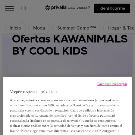
Identificarme
Inicio
Moda
Hogar & Tec
new
Summer Camp
Ofertas KAWANIMALS
BY COOL KIDS
Continuar sin aceptar
Veepee respeta su privacidad
Al aceptar, autoriza a Veepee y sus socios a usar rastreadores (como cookies u
Actualmente no hay productos disponibles.
otros identificadores como SDK, en adelante "Cookies") y a procesar sus datos
personales (como sus datos de navegación, datos de pedidos e información
proporcionada en su cuenta de miembro) con el fin de ofrecerle publicidad
Regístrate y accede a todos los productos visibles
personalizada (incluida en su pantalla de televisión) y medir su rendimiento,
para nuestros miembros.
realizar ciertos análisis sobre la actividad de ventas y con fines de lucha contra el
fraude. Puede elegir entre estos diferentes usos haciendo clic en "Configurar" o