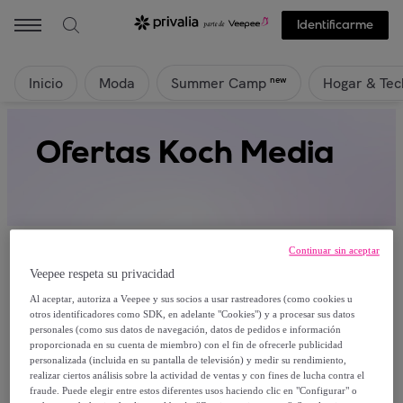
Identificarme
Inicio
Moda
Hogar & Tec
new
Summer Camp
Ofertas Koch Media
Continuar sin aceptar
Veepee respeta su privacidad
Al aceptar, autoriza a Veepee y sus socios a usar rastreadores (como cookies u
Actualmente no hay productos disponibles.
otros identificadores como SDK, en adelante "Cookies") y a procesar sus datos
personales (como sus datos de navegación, datos de pedidos e información
proporcionada en su cuenta de miembro) con el fin de ofrecerle publicidad
Regístrate y accede a todos los productos visibles
personalizada (incluida en su pantalla de televisión) y medir su rendimiento,
para nuestros miembros.
realizar ciertos análisis sobre la actividad de ventas y con fines de lucha contra el
fraude. Puede elegir entre estos diferentes usos haciendo clic en "Configurar" o