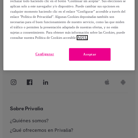
rechazar todo haciendo clic en el botón "Continuar sin aceptar". Sus elecciones se
aplican solo a este navegador y/o dispositivo. Puede cambiar sus opciones en
Identificarme
cualquier momento haciendo clic en el enlace “Configurar” accesible a través del
enlace "Política de Privacidad". Algunas Cookies depositadas también son
necesarias para el buen funcionamiento de nuestro servicio, como las que miden
el tráfico o permiten la presentación adaptada de nuestras ofertas, y no están
sujetas a consentimiento. Para obtener más información sobre las Cookies, puede
consultar nuestra Política de Cookies accesible
AQUÍ.
Configurar
Aceptar
Sobre Privalia
¿Quiénes somos?
¿Qué ofrecemos en Privalia?