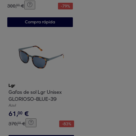
300
,
€
00
-
79
%
Compra rápida
Lgr
Gafas de sol Lgr Unisex
GLORIOSO-BLUE-39
Azul
61
,
€
00
370
,
€
00
-
83
%