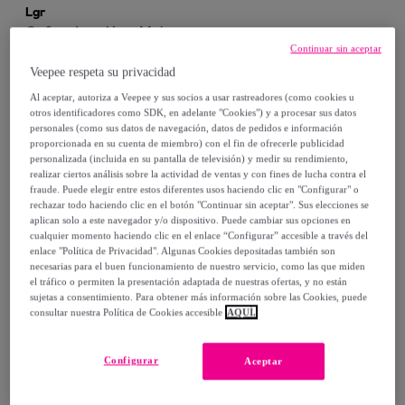
Lgr
Gafas de sol Lgr Mujer
Continuar sin aceptar
ADDIS-BLACK-01
Negro
Veepee respeta su privacidad
61
,
€
00
Al aceptar, autoriza a Veepee y sus socios a usar rastreadores (como cookies u
otros identificadores como SDK, en adelante "Cookies") y a procesar sus datos
280
,
€
00
-
78
%
personales (como sus datos de navegación, datos de pedidos e información
proporcionada en su cuenta de miembro) con el fin de ofrecerle publicidad
personalizada (incluida en su pantalla de televisión) y medir su rendimiento,
Compra rápida
realizar ciertos análisis sobre la actividad de ventas y con fines de lucha contra el
fraude. Puede elegir entre estos diferentes usos haciendo clic en "Configurar" o
rechazar todo haciendo clic en el botón "Continuar sin aceptar". Sus elecciones se
aplican solo a este navegador y/o dispositivo. Puede cambiar sus opciones en
cualquier momento haciendo clic en el enlace “Configurar” accesible a través del
enlace "Política de Privacidad". Algunas Cookies depositadas también son
necesarias para el buen funcionamiento de nuestro servicio, como las que miden
el tráfico o permiten la presentación adaptada de nuestras ofertas, y no están
sujetas a consentimiento. Para obtener más información sobre las Cookies, puede
consultar nuestra Política de Cookies accesible
AQUÍ.
Configurar
Lgr
Aceptar
Gafas de sol Lgr Unisex
MAASAI-SILVER-00