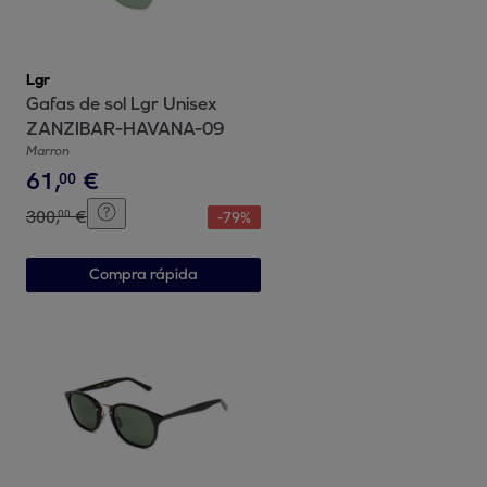
Lgr
Gafas de sol Lgr Unisex
ZANZIBAR-HAVANA-09
Marron
61
,
€
00
300
,
€
00
-
79
%
Compra rápida