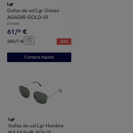
Lgr
Gafas de sol Lgr Unisex
AGADIR-GOLD-01
Dorado
61
,
€
00
350
,
€
00
-
82
%
Compra rápida
Lgr
Gafas de sol Lgr Hombre
MAASAI-BLACK-01