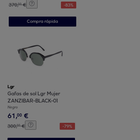
370
,
€
00
-
83
%
Compra rápida
Lgr
Gafas de sol Lgr Mujer
ZANZIBAR-BLACK-01
Negro
61
,
€
00
300
,
€
00
-
79
%