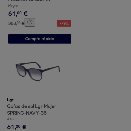
Negro
61
,
€
00
300
,
€
00
-
79
%
Compra rápida
Lgr
Gafas de sol Lgr Mujer
SPRING-NAVY-36
Azul
61
,
€
00