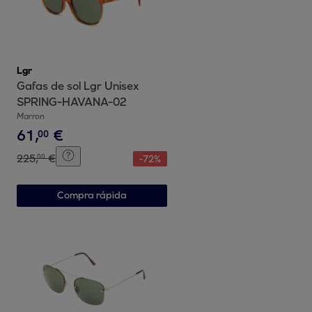
Lgr
Gafas de sol Lgr Unisex
SPRING-HAVANA-02
Marron
61
,
€
00
225
,
€
00
-
72
%
Compra rápida