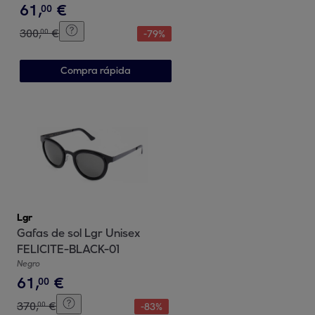
61
,
€
00
300
,
€
00
-
79
%
Compra rápida
Lgr
Gafas de sol Lgr Unisex
FELICITE-BLACK-01
Negro
61
,
€
00
370
,
€
00
-
83
%