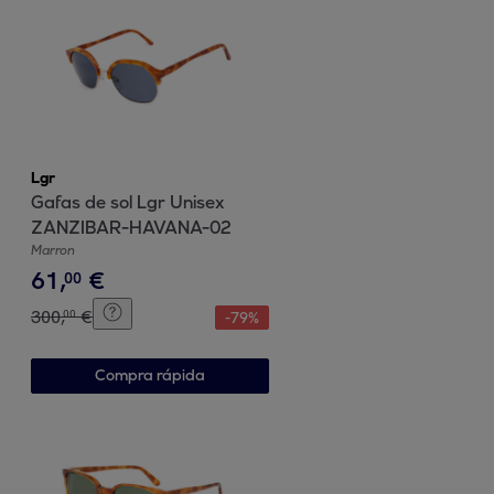
Lgr
Gafas de sol Lgr Unisex
ZANZIBAR-HAVANA-02
Marron
61
,
€
00
300
,
€
00
-
79
%
Compra rápida