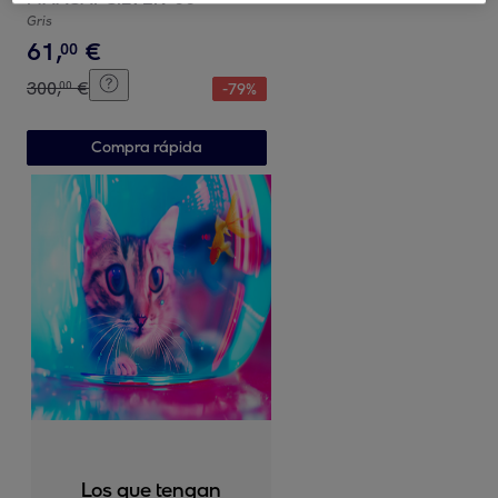
Gris
61
,
€
00
300
,
€
00
-
79
%
Compra rápida
Los que tengan