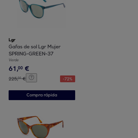
Lgr
Gafas de sol Lgr Mujer
SPRING-GREEN-37
Verde
61
,
€
00
225
,
€
00
-
72
%
Compra rápida