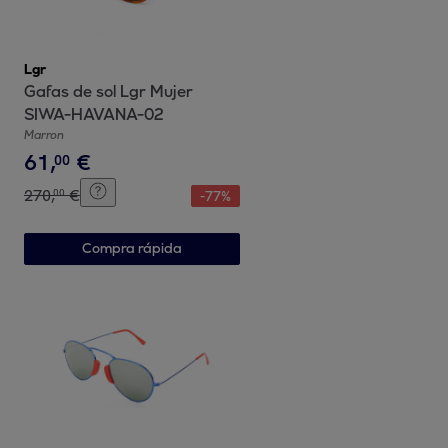
Lgr
Gafas de sol Lgr Mujer
SIWA-HAVANA-02
Marron
61
,
€
00
270
,
€
00
-
77
%
Compra rápida