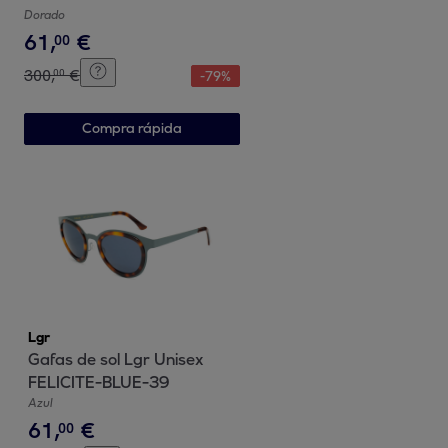
Dorado
61
,
€
00
300
,
€
00
-
79
%
Compra rápida
Lgr
Gafas de sol Lgr Unisex
FELICITE-BLUE-39
Azul
61
,
€
00