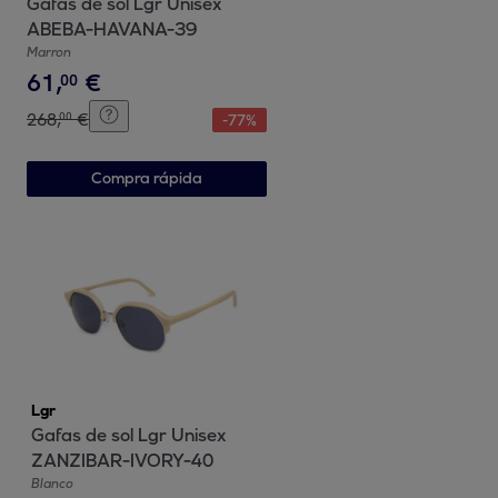
Gafas de sol Lgr Unisex
ABEBA-HAVANA-39
Marron
61
,
€
00
268
,
€
00
-
77
%
Compra rápida
Lgr
Gafas de sol Lgr Unisex
ZANZIBAR-IVORY-40
Blanco