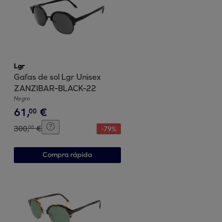
Lgr
Gafas de sol Lgr Unisex
ZANZIBAR-BLACK-22
Negro
61
,
€
00
300
,
€
00
-
79
%
Compra rápida