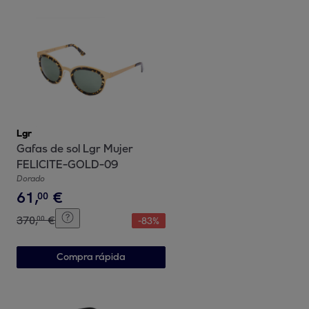
Lgr
Gafas de sol Lgr Mujer
FELICITE-GOLD-09
Dorado
61
,
€
00
370
,
€
00
-
83
%
Compra rápida