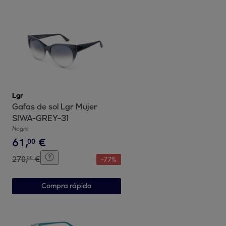
Lgr
Gafas de sol Lgr Mujer
SIWA-GREY-31
Negro
61
,
€
00
270
,
€
00
-
77
%
Compra rápida